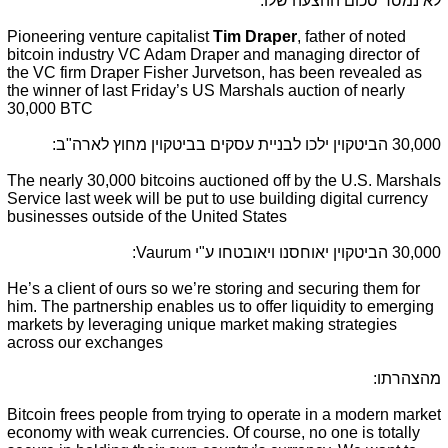
לא נמסר סכום ההצעה שלו.
Pioneering venture capitalist
Tim Draper
, father of noted
bitcoin industry VC Adam Draper and managing director of
the VC firm Draper Fisher Jurvetson, has been revealed as
the winner of last Friday’s US Marshals auction of nearly
30,000 BTC
30,000 הביטקוין ילכו לבניית עסקים בביטקוין מחוץ לארה"ב:
The nearly 30,000 bitcoins auctioned off by the U.S. Marshals
Service last week will be put to use building digital currency
businesses outside of the United States
30,000 הביטקוין יאוחסנו ויאובטחו ע"י Vaurum:
He’s a client of ours so we’re storing and securing them for
him. The partnership enables us to offer liquidity to emerging
markets by leveraging unique market making strategies
across our exchanges
מהצהרתו:
Bitcoin frees people from trying to operate in a modern market
economy with weak currencies. Of course, no one is totally