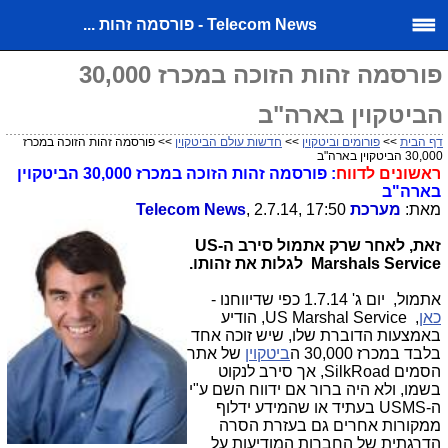
Telecom News - פורסמה זהות ...
פורסמה זהות הזוכה במכרז 30,000
הביטקוין בארה"ב
דף הבית
>>
פורומים וביטקוין
>>
חדשות עולם הביטקוין
>> פורסמה זהות הזוכה במכרז
30,000 הביטקוין בארה"ב
ראשונים לדווח
: פורסמה זהות הזוכה במכרז 30,000 הביטקוין
בארה"ב
מאת:
מערכת
, 2.7.14, 17:50
Telecom News
זאת, לאחר שרק אתמול סירב ה-US
Marshals Service לגלות את זהותו.
אתמול, יום ג' 1.7.14 כפי שדיווחנו -
כאן
,
US Marshal Service
, הודיע
באמצעות הדוברת שלו, שיש זוכה אחד
בלבד במכרז 30,000 ה
ביטקוין
של אתר
הסמים SilkRoad, אך סירב לנקוט
בשמו, ולא היה ברור אם ידווח השם ע"י
ה-USMS בעתיד או שהמידע ידלוף
ממקורות אחרים גם בעזרת הסרה
הדרגתית של החברות המודיעות על