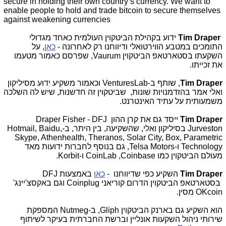
secure in holding their own country’s currency. We want to
enable people to hold and trade bitcoin to secure themselves
against weakening currencies
Tim Draper
ידוע בקהילת הביטקוין העולמית כאחד מגדולי
התומכים במטבע הווירטואלי ודיווחנו רק לאחרונה -
כאן
, על
השקעתו בסטארטאפ הביטקוין Vaurum, שפרסם כאמור מטעמו
את זכייתו.
Tim Draper
, שותף ב-
VenturesLab
וכאמור משקיע ידוע מסיליקון
ואלי אמר בהזדמנויות שונות, שביטקוין זה חדשנות, שיש לה השלכה
משמעותית על עתיד האינטרנט.
Tim Draper
ייסד גם את קרן ההון DFJ -
Draper Fisher
Jurveston
בסיליקון ואלי, שהשקיעה, בין היתר, ב-
Hotmail, Baidu,
Skype, Athenhealth, Theranos, Solar City, Box, Parametric
Technology
ו-
Telsa Motors
, גם בנוסף לחברות ידועות מאד
מעולם הביטקוין כמו
Coinbase
,
CoinLab
ו-
Korbit
.
Tim Draper
השקיע כפי שדיווחנו -
כאן
באמצעות DFJ
בסטארטאפ הביטקוין הדרום קוריאני Coinplug וגם באקסצ'יינג'
OKcoin מסין.
הוא השקיע גם בארנק הביטקוין Gliph, ב-Nutmeg המספקת
שירותי ניהול השקעות אונליין וברשת החברתית בעיקר לשיתוף