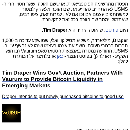
הפסדן מהרשימה הפוטנצייאלית, או ששם הזוכה ישאר חסוי. הרי ה-
USMS לא התחייב להודיע את שם הזוכה אלא רק למסור
למשתתפים עצמם אם זכו אם לאו. למרות זאת, ציפו רבים,
שאתמול יימסר שם הזוכה בכל זאת לתקשורת.
היום
פורסם
, שהזוכה היחיד הוא
Tim Draper
.
Draper
, מיליארדר, משקיע מסיליקון ואלי, שמושקע עד כה ב-1,000
חברות ברחבי העולם, חשף את עצמו בעצמו ושמו לא נחשף ע"י ה-
USMS. ההודעה נמסרה באמצעות הסטארטאפ Vaurum (בו הוא
השקיע - ראו להלן) בפוסט המצוי -
כאן
או בלחיצה על הכותרת
להלן:
Tim Draper Wins Gov’t Auction, Partners With
Vaurum to Provide Bitcoin Liquidity in
Emerging Markets
Draper intends to put newly purchased bitcoins to good use