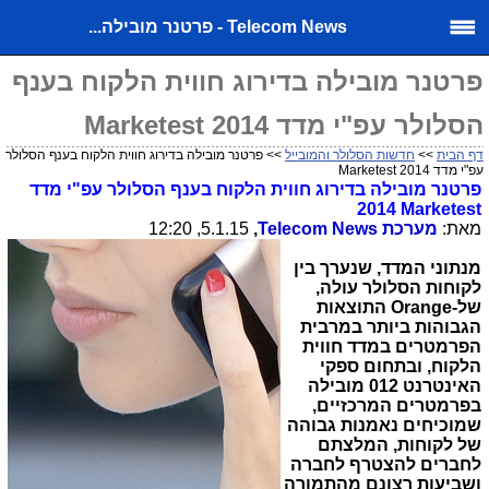
Telecom News - פרטנר מובילה...
פרטנר מובילה בדירוג חווית הלקוח בענף
הסלולר עפ"י מדד Marketest 2014
דף הבית
>>
חדשות הסלולר והמובייל
>> פרטנר מובילה בדירוג חווית הלקוח בענף הסלולר
עפ"י מדד Marketest 2014
פרטנר מובילה בדירוג חווית הלקוח בענף הסלולר עפ"י מדד
2014
Marketest
מאת:
מערכת
Telecom News
,
5.1.15, 12:20
מנתוני המדד, שנערך בין
לקוחות הסלולר עולה,
של-
Orange
התוצאות
הגבוהות ביותר במרבית
הפרמטרים במדד חווית
הלקוח, ובתחום ספקי
האינטרנט 012 מובילה
בפרמטרים המרכזיים,
שמוכיחים נאמנות גבוהה
של לקוחות, המלצתם
לחברים להצטרף לחברה
ושביעות רצונם מהתמורה