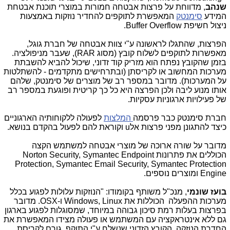
שנהב
, מדווחת על פרצות אבטחה חמורות במוצרי תוכנת אבטחת
המידע
סימנטק
המאפשרת לתוקפים להחדיר נוזקות באמצעות
ניצול חשיפת
Buffer Overflow
.
הפרצות, שהתגלו לראשונה ע"י צוות אבטחה של חברת גוגל,
מאפשרות לתוקפים לשלוח קובץ (מסוג
RAR
), שעבר מניפולציה.
בזמן שהקובץ נפתח הוא מזריק קוד זדוני, שיכול להביא להשבתת
מערכות המחשוב או לקריסתן (ובתרחישים מתקדמים - להשתלטות
על המערכות). מדובר במספר רב של מוצרים של סימנטק, שלהם
אותו מנוע ליבה ולכן הפרצה היא כל כך קריטית ופוגעת במספר רב
של פעילויות ארגוניות עסקיות.
חברת סימנטק כבר פרסמה
המלצות
לפעולה ללקוחותיה הארגוניים
כיצד להתגונן מפני פרצות אל
u
וקוראת להם לפעול בהקדם בנושא.
מדובר על שורה ארוכה של מוצרי אבטחה למשתמש הקצה
הכוללים את פתרונות
Norton Security, Symantec Endpoint
Protection, Symantec Email Security, Symantec Protection
Engine
ומוצרים נוספים.
בועז שונמי
, מנכ"ל משותף בקומודו: "הנוזקות עלולות לפגוע בכלל
מערכות ההפעלה הכוללות את
Windows, Linux
ו-
OSX
. מדובר
בפרצות בעלות רמת סיכון גבוהה במיוחד, שמסוגלות לפגוע בארגון
גם ללא אינטראקציה עם המשתמש או פעולה מצידו המאפשרת את
החדרת הנוזקה. הקובץ הזדוני שנשלח ע"י התוקף, גורם לקריסת