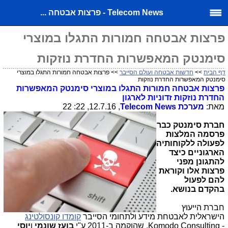
Telecom News - פרצות אבטחה ...
פרצות אבטחה חמורות התגלו במוצרי
סימנטק המאפשרות החדרת נוזקות
דף הבית
>>
חדשות אבטחה ועולם הסייבר
>> פרצות אבטחה חמורות התגלו במוצרי
סימנטק המאפשרות החדרת נוזקות
פרצות אבטחה חמורות התגלו במוצרי סימנטק המאפשרות
החדרת נוזקות זדוניות לארגון
מאת:
מערכת
Telecom News
, 12.7.16, 22: 22
חברת סימנטק כבר
פרסמה המלצות
לפעולה ללקוחותיה
הארגוניים כיצד
להתגונן מפני
פרצות אלו וקוראת
להם לפעול
בהקדם בנושא.
חברת הייעוץ
הישראלית לאבטחת מידע ולתחומי הסייבר
קומדו קונסולטינג
-
,Komodo Consulting
שהוקמה ב-2011 ע"י
בועז
שונמי
ו
יוסי