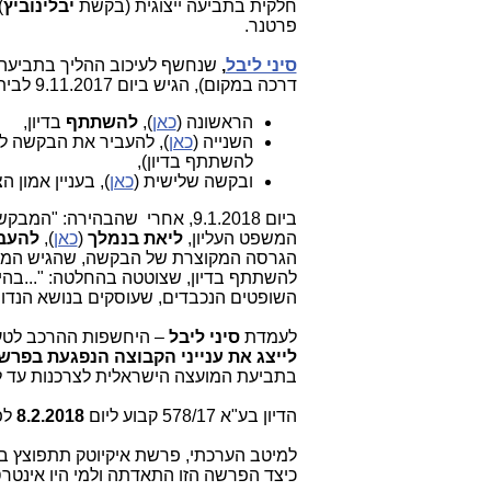
חלקית בתביעה ייצוגית (בקשת
יבלינוביץ
)
פרטנר.
סיני ליבל
,
דרכה במקום), הגיש ביום 9.11.2017 לבית המשפט העליון בע"א 578/17
הראשונה (
כאן
),
להשתתף
בדיון,
השנייה (
כאן
), להעביר את הבקשה ל
להשתתף בדיון),
ובקשה שלישית (
כאן
), בעניין אמון
ביום 9.1.2018, אחרי שהבהירה: "המבקש הגיש מספר כתבי בי-דין ואציין כי עיינתי בכולם",
המשפט העליון,
ליאת בנמלך
(
כאן
),
להעב
הגרסה המקוצרת של הבקשה, שהגיש המבקש 
להשתתף בדיון, שצוטטה בהחלטה: "...בהי
השופטים הנכבדים, שעוסקים בנושא הנדון
לעמדת
סיני ליבל
– היחשפות ההרכב לטענ
לייצג את ענייני הקבוצה הנפגעת בפרש
בתביעת המועצה הישראלית לצרכנות עד להכרעה
הדיון בע"א 578/17 קבוע ליום
8.2.2018
לפ
למיטב הערכתי, פרשת איקיוטק תתפוצץ בסו
כיצד הפרשה הזו התאדתה ולמי היו אינטרס