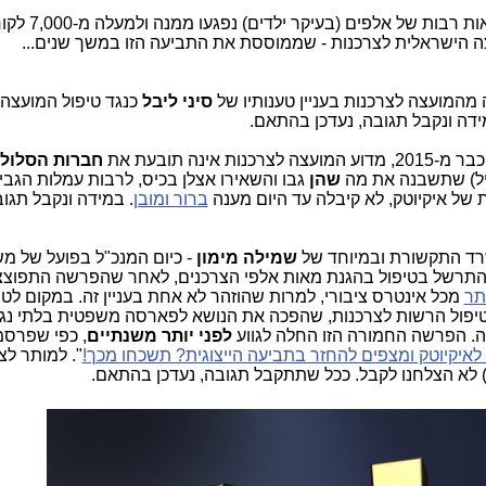
למי שהספיק לשכוח, מדובר בפרשה
ה הישראלית לצרכנות - שממוססת את התביעה הזו במשך שנים...
סיני ליבל
כנגד טיפול המועצה
מידה ונקבל תגובה, נעדכן בהתאם.
ינה תובעת את
חברות הסלול
ייל) שתשבנה את מה
שהן
גבו והשאירו אצלן בכיס, לרבות עמלות הגבי
 של איקיוטק, לא קיבלה עד היום מענה
ברור ומובן
. במידה ונקבל תגו
ד התקשורת ובמיוחד של
שמילה מימון
- כיום המנכ"ל בפועל של מ
תרשל בטיפול בהגנת מאות אלפי הצרכנים, לאחר שהפרשה התפוצצה
תר
מכל אינטרס ציבורי, למרות שהוזהר לא אחת בעניין זה. במקום לט
לטיפול הרשות לצרכנות, שהפכה את הנושא לפארסה משפטית בלתי נ
 הפרשה החמורה הזו החלה לגווע
לפני יותר משנתיים
, כפי שפרסמ
איקיוטק ומצפים להחזר בתביעה הייצוגית? תשכחו מכך!
". למותר לצ
 לא הצלחנו לקבל. ככל שתתקבל תגובה, נעדכן בהתאם.