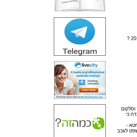
חשיפת חשד לשחיתות
הדומה לזו של "תיק
4000" אך בתחום
הסלולר -
כאן
חשיפת מה שלא
רוצים שתדעו בעניין
פריסת אנלימיטד
(בניחוח בלתי נסבל) -
כאן
חשיפה: איוב קרא
אישר לקבוצת סלקום
בדיוק מה שביבי אישר
ל-Yes ולבזק -
כאן
האם השר איוב קרא
היה צריך בכלל לחתום
על האישור, שנתן
לקבוצת סלקום? -
כאן
האם ביבי וקרא קבלו
בכלל תמורה עבור
ההטבות הרגולטוריות