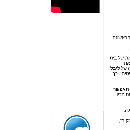
הראשונה
ת של בית
את
 של
ליבל
ים". כך,
תאפשר
 הדיון
ה.
שבוע טוב לכל
קור",
הגולשים באשר
הם!!!