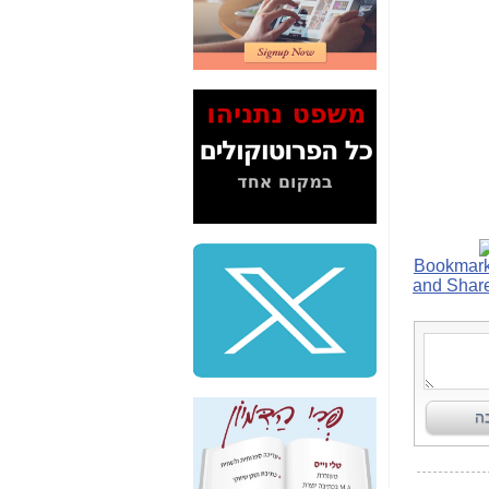
2" על תעלולי השר
משה כחלון -
כאן
המשך חשיפת הבלוף
ששמו "מהפיכת
הסלולר" ואיך מסרסים
את הנתונים לציבור -
כאן
סיכום ביקור בסיליקון
ואלי - למה 3 הגדולות
משקיעות ומפתחות
באותם תחומים -
כאן
שלמה פילבר (עד
לאחרונה מנכ"ל משרד
התקשורת) - עד
מדינה? הצחקתם
אותי! -
כאן
"יש אפליה בחקירה"?
חשיפה: למה השר
משה כחלון לא נחקר
עד היום? -
כאן