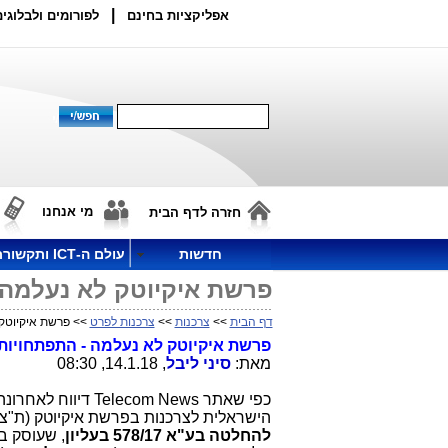
|
אפליקציות בחינם
לפורומים ולבלוגים
מי אנחנו
חזרה לדף הבית
חדשות
עולם ה-ICT ותקשורת
פרשת איקיוטק לא נעלמה - ה
דף הבית
>>
צרכנות
>>
צרכנות לפרט
>> פרשת איקיוטק לא
פרשת איקיוטק לא נעלמה - התפתחויות חשוב
מאת:
סיני ליבל
, 14.1.18, 08:30
כפי שאתר
Telecom News
דיווח לאחרונה 
הישראלית לצרכנות בפרשת איקיוטק (ת"צ 29489-07-14 מחוזי תל אביב)
להחלטה בע"א 578/17 בעליון
, שעוסק ב