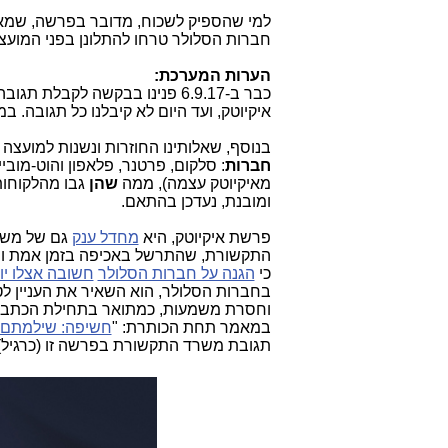
חברות הסלולר טרחו להתלונן בפני המועצ
הערות המערכת:
כבר ב-6.9.17 פנינו בבקשה לקבלת תגובה מהמועצה לצרכנות בעניין טענותיו של
איקיוטק, ועד היום לא קיבלנו כל תגובה. ב
בנוסף, שאלותינו החוזרות ונשנות למועצה כבר מ-2015, מדוע המועצה לצרכנות א
חברות
: סלקום, פרטנר, פלאפון והוט-מוב
מאיקיוטק עצמה), ממה
שהן
גבו מהלקוחות
ומובנת, נעדכן בהתאם.
פרשת איקיוטק, היא
מחדל ענק
גם של משר
התקשורת, שהתרשל באכיפה בזמן אמת וה
כי
הגנה על חברות הסלולר
חשובה אצלו יו
בחברות הסלולר, הוא השאיר את העניין 
וחסרת משמעות, כמתואר בתחילת הכתבה.
במאמר תחת הכותרת: "
חשיפה: שילמתם ל
תגובת משרד התקשורת בפרשה זו (כרגיל)