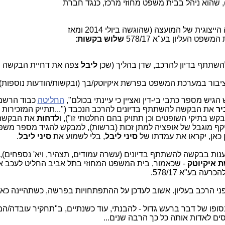
, שהוא ניהל בבית משפט מחוזי מרכז, כנגד חברת
שנחשף לעיכוב ההליך בתביעה הייצוגית של המועצה (שהוגשה ביולי 2014 ומאז
שלוש בקשות
:
השתתף בדיון להרכב, שדן בהליך (שכן
ליבל
צפה את דחיית הבקשה 
 הציבור במערכת המשפט בפרשת איקיוטק/בך (ובקשות/הודעות נוספות).
החליטה
כבוד הרשמ
יר
את הבקשה להשתתף בדיונים להרכב הנכבד ("...תתייק המזכירות 
בתיקי השופטים וכן תתויק בהם החלטתי זו"), ו
לדחות
את הבקשה
קף מוגבל של אופציה למתן זכות (ברשות), למבקש להגיד מספר משפט
 כאן, יקראו את עמדתו של
סיני ליבל
, בלי לשמוע את
סיני ליבל
.
ות בבקשה להשתתף בדיונים (עשרה עמודים, תצהיר, ויא' נספחים),
ת איקיוטק
- שכאמור, בית המשפט המחוזי בתל אביב החליט לעכב את
 בע"א 578/17.
ני הרכב בעליון. אשוב לעדכן על ההתפתחויות בפרשה, כשתהיינה כאל
פו של דבר ברעש גדול - להבנתי, עוד כשנתיים, ב"תחקיר עובדה/המ
ים לאדות אותה כל כך הרבה שנים...