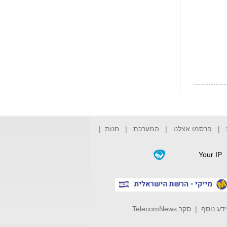
הפכו לפתע לטובת
הנאה שהיא מיסודות
עבירת השוחד? -
כאן
שערוריית הקנס הענק
על בזק וחשיפת
"תעודת הביטוח" של
נתניהו בתיק 4000 -
כאן
ערוץ 20: "תיק תפור":
אבי וייס חושף את
מחדלי "תיק 4000" -
כאן
|
פרסמו אצלנו
|
המערכת
|
חנות
|
התבלבלתם: גיא פלד
הפך את כחלון, גבאי
Your IP
ואילת לחשודים
המרכזיים בתיק 4000 -
כאן
פצצות בתיק 4000:
האם היו בכלל
דע נוסף
|
סקר TelecomNews
התנגדויות למיזוג
בזק-יס? -
כאן