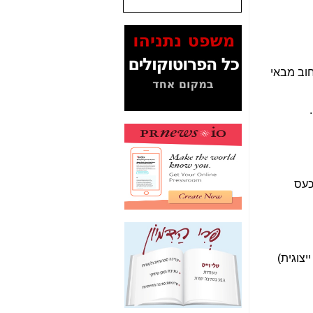
שנתנו לסלקום? -
כאן
המסמכים בנושא בזק-
Yes (תיק 4000)
מוכיחים "תפירת תיק"
לאיש הלא נכון! -
כאן
עובדות ומסמכים
המוסתרים מהציבור:
האם ביבי כשר
תקשורת עזר לקב'
בזק? -
כאן
מה מקור ה-Fake
News שהביא לתפירת
תיק לביבי והעלמת
החשודים הנכונים -
כאן
אחת הרגליים של "תיק
4000 התפור"
התמוטטה היום
בניצחון (כפול) של בזק
-
כאן
איך כתבות מפנקות