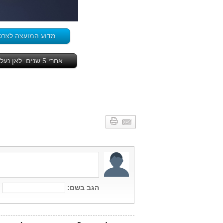
מדוע המועצה לצרכ
אחרי 5 שנים: לאן נעלמה פרשת איקיוטק? מה סטאטוס ההליך? יש הפתעות - לחץ כאן