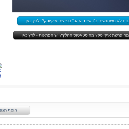
נות לא משתמשת ב"ראיית הזהב" בפרשת איקיוטק? -לחץ כאן