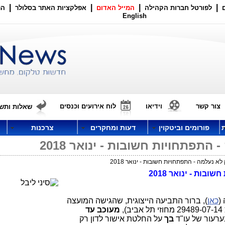
|
|
|
|
לפורטל חברות הקהילה
המייל האדום
אפלקציות האתר בסלולר
הר
English
צור קשר
וידיאו
לוח אירועים וכנסים
שאלות ותשו
פורומים וביטקוין
דעות ומחקרים
צרכנות
תפתחויות חשובות - ינואר 2018
 נעלמה - התפתחויות חשובות - ינואר 2018
ות - ינואר 2018
(
כאן
), ברור התביעה הייצוגית, שהגישה המועצה
,
מעוכב עד
ערעור של עו"ד
בך
על החלטת אישור לדון רק