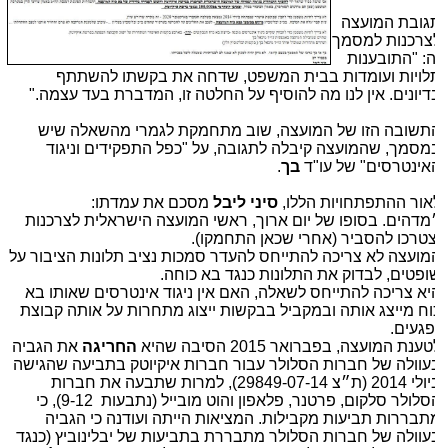
גובת המועצה
צרכנות למסמך
ה: "התובענות
לויות ועומדות בבית המשפט, שדחה את בקשתו להשתתף
דיונים. אין לנו מה להוסיף על החלטה זו, המדברת בעד עצמה."
תשובה הזו של המועצה, שוב מתחמקת לגמרי מהשאלה שיש
מסמך, שהמועצה קיבלה לתגובה, על "כפל התפקידים וניגוד
אינטרסים" של עו"ד
בך
.
אור ההתפתחויות הללו,
סיני ליבל
מסכם את עמדתו:
מדהים. בסופו של יום ארוך, ראשי המועצה הישראלית לצרכנות
צטרכו להסביר (אחרי שכאן התחמקו).
מועצה לא צריכה להתייחס להעדר סמכות נציב תלונות הציבור על
ופטים, לבדוק את התלונות כנגד בא כוחה.
יא צריכה להתייחס לשאלה, האם אין ניגוד אינטרסים שאותו בא
וח מייצג אותה ובמקביל בבקשות ייצוג מתחרות על אותה קבוצת
פגעים.
ענת המועצה, בפברואר 2015 הסיבה שהיא
החריגה
את הגביה
עוולה של חברות הסלולר עבור חברות איקיוטק בתביעה שהגישה
ביולי 2014 (ת״צ 29849-07-14), למרות שתבעה את חברות
הסלולר סלקום, פרטנר, פלאפון והוט מובייל (נתבעות 9-12), כי
תבררות תביעות מקבילות. המציאות הייתה ועודנה כי הגביה
עוולה של חברות הסלולר מתבררת בתביעות של יבלינוביץ (כנגד