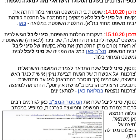
כספי הצרכנים בעולם הסלולר הישראלי מזה למעלה מעשור.
כון 14.10.20
: שופטת בית המשפט המחוזי בלוד דחתה את
קשתו של
סיני ליבל
ללא נימוקים (הסתמכה על החלטה קודמת
בית משפט מחוזי בת"א). החלטת השופטת במלואה -
כאן
.
כון 15.10.20
: בעקבות החלטת השופטת,
סיני ליבל
הגיש לבית
משפט "בקשה להבהרת ההחלטה", שכן ניכר (לכאורה) שהשופטת
א ראתה (טרם מתן החלטתה) את מלא בקשתו של
סיני ליבל
בית המשפט.
מצ"ב
כאן
במלואה הפנייה של
סיני ליבל
לבית
משפט המחוזי בלוד.
נוסף,
סיני ליבל
שלח התראה לצמרת המועצה הישראלית
צרכנות, על אפשרות של הגשת תביעת נזיקין אישית כנגד ראשי
מועצה, שגורמים (כך מוסבר בהתראה) לפגיעה מתמשכת
תובעים הייצוגיים הרבים ב"פרשת איקיוטק". ההתראה למועצה
צרכנות נמצאת
במלואה
כאן
- למתעניינים.
נוסף,
סיני ליבל
שלח את
המסמך
המצ"ב
כאן לגורמים רבים
לרבות צמרת בתי המשפט והמועצה
לצרכנות, כמופיע במכתב
נלווה הנמצא
אן משמאל,
חיצה על
תצלום מגדילה
ותו).