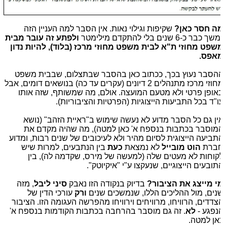
ה חסר כאן?
שקיפות וגילוי נאות. אין הסבר למה העניין הזה
ך כבר כ-6 שנים בלי להתקדם מילימטר
ולפתע זה עובר מבית
שפט מחוזי ת"א לבית משפט מחוזי מרכז (בלוד), להיות נדון
אפס.
הסבר נעוץ בכך, ככתוב כאן בהסבר שבתצלום, שבבית משפט
מחוזי מרכז מתנהלים 2 דיונים (עקרים עד כה) בנושאים דומים, אבל
אופן פרטי ולא מטעם המועצה. אולם, מה שמשותף, שזה אותו
ו"ד בכל התביעות הייצוגיות (הפרטיות והציבוריות).
ין גם כל הסבר מדוע לא נעשה שימוש ב"ראיית הזהב" (נושא
מוסבר בכתבות בנספח א' כאן למטה), מה שהיה מקדם את
תביעה הייצוגית לסיום מהיר ולא לעיכובים של שנים רבות, ומדוע
ברת
הוט מובייל
לא נמצאת
כעת
בין הנתבעים, למרות שיש
קוחות לא מעטים שלה (למעשה של מירס, שקדמה לה), בין
תובעים הייצוגיים, שנעקצו ע"י "איקיוטק".
י מייצג את הציבור?
בדיוק בנקודה הזו נאבק
סיני ליבל
, מזה
נים, מול ההליכים הללו, שנמשכים שנים
ורק
עורכי הדין של
צדדים, הרוויחו, מרוויחים וירוויחו מהפרשה העגומה הזו. הציבור
נפגע -
לא
. זה גם מוסבר בהרחבה בכתבות הקודמות בנספח א'
אן למטה.