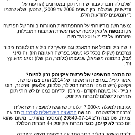
שלם לה חובות עבור שירותי תוכן במסרונים (הודעות על
אודישנים, שנשלחו בין השנים 2006 עד 2009), שנטען, שלא שולמו
"י הנמענים להודעות הללו.
משך השנים דיווחתי על ההתפתחויות המוזרות ביותר של הפרשה
ו, וב
נספח א'
כאן למטה יש את עשרת הכתבות המובילות,
ורסמו על ידי מ-2015 ועד היום.
י שהוביל ומוביל את המאבק וגם ימשיך להוביל אותו לטובת ציבור
צרכנים (שקולו בכלל לא נשמע בפרשה העגומה הזו), זה
סיני
יבל
, בתמונה משמאל, שבעצמו (כלומר, הבן שלו) נפגע מהעוקץ
זה.
ה המצב המשפטי של פרשת איקיוטק נכון להיום?
כאמור לעיל, במחצית הראשונה של 2014 התפוצצה פרשת
יקיוטק (רישום מנוי חברות הסלולר, סלקום, פלאפון, פרטנר, והוט
ובייל - אז בשמה הקודם - מירס) וילדיהם כמנויים לשירותי תוכן,
נדרשו לתשלום לחברות איקיוטק.
בעקבות למעלה מ-7,000 תלונות, שהוגשו למועצה הישראלית
צרכנות ולמשטרה – הגישה
המועצה הישראלית לצרכנות
תביעה
ייצוגית, שסומנה ת"צ 29849-07-14 (המספר מהותי..., משום שהוא
יום כבר
לא קיים
), כנגד חברות איקיוטק ו-4 חברות הסלולר.
ליבת השיהוי בהליך ברור התביעה הייצוגית מצויה העובדה,