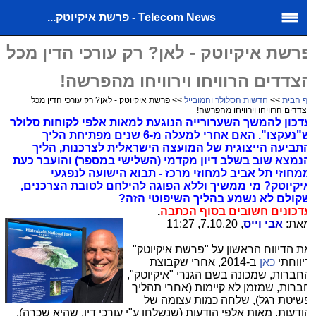
Telecom News - פרשת איקיוטק...
רשת איקיוטק - לאן? רק עורכי הדין מכל
צדדים הרוויחו וירוויחו מהפרשה!
 הבית
>>
חדשות הסלולר והמובייל
>> פרשת איקיוטק - לאן? רק עורכי הדין מכל
דדים הרוויחו וירוויחו מהפרשה!
דכון להמשך השערורייה הנוגעת למאות אלפי לקוחות סלולר
ש"נעקצו". האם אחרי למעלה מ-6 שנים מפתיחת הליך
תביעה הייצוגית של המועצה הישראלית לצרכנות, הליך
נמצא שוב בשלב דיון מקדמי (השלישי במספר) והועבר כעת
מחוזי תל אביב למחוזי מרכז - תבוא הישועה לנפגעי
יקיוטק? מי ממשיך וללא הפוגה להילחם לטובת הצרכנים,
קולם לא נשמע בהליך השיפוטי הזה?
דכונים חשובים בסוף הכתבה
.
את:
אבי וייס
, 7.10.20, 11:27
ת הדיווח הראשון על "פרשת איקיוטק"
יווחתי
כאן
ב-2014, אחרי שקבוצת
חברות, שמכונה בשם הגנרי "איקיוטק",
ברות, שמזמן לא קיימות (אחרי תהליך
שיטת רגל), שלחה כמות עצומה של
ודעות, מאות אלפי הודעות (שנשלחו ע"י עורכי דין, שהיא שכרה),