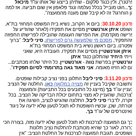
רטנר), ולין כנגד סלקום - שתיהן בייצוג של אותו עו”ד
מיכאל
ך
...הוט מובייל בכלל נעלמה ונגד פלאפון אין שום תביעה. אז למה
ן הוחרגו? זה לא קיבל שום מענה מהמועצה".
כון 30.10.20
: ביום א' הקרוב, נשיא בית המשפט המחוזי בת"א,
שופט
איתן אורנשטיין
מסיים את תפקידו (לאחר שהודיע על
רישה מוקדמת). את הפרשה העגומה שהובילה לפרישתו החפוזה
התפקיד,
מסכם מי שלמעשה גרם לפרישתו
,
סיני ליבל
: "ברוך
פטרנו. ביום ראשון נשיא בית המשפט המחוזי בת"א
איתן אורנשטיין
מסיים את תפקידו. העובדה היא, שאני
ייתי
היחיד
שהתלונן כנגד
איתן
ורנשטיין
בפרשת
נווה
-
אורנשטיין
. כל היתר שלחו מכתבים...
ם לא הזיזו מאומה.
אני מאוד גאה בתרומתי לסיום תפקידו
".
כון 3.11.20
:
סיני ליבל
התלונן בפני נציב קבילות שופטים.
תשובה שקיבל בעניין זה
מצויה במלואה
כאן
. החלטה של הנציב
עניין עו"ד
בך
(מייצג כל התובעים בכל התביעות) והמועצה
צרכנות, שהעניין לא מצוי בתחום יכולת הבדיקה של הנציב. בכל
קרה, לדברי
סיני ליבל
, התלונה שהגיש לנציב, השיגה את
טרתה, שכן, עכשיו השופטת לא תוכל לטעון שלא ידעה על ניגוד
אינטרסים של עו"ד
בך.
כך גם המועצה לצרכנות לא תוכל לטעון שלא ידעה מזה, בצורה הכי
רורה, לאור כך שהיא מכותבת להחלטת נציב תלונות
שופטים. תגובת המועצה לצרכנות על החלטת הנציב: "אין