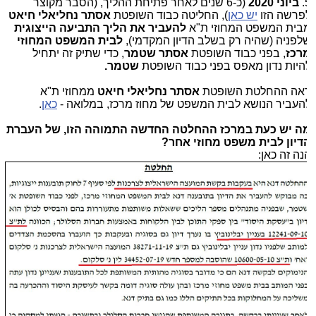
ביוני 2020
(כ-6 שנים לאחר פתיחת ההליך, (הסבר מקוצר
פרשה הזו
יש כאן
), החליטה כבוד השופטת
אסתר נחליאלי חיאט
בית המשפט המחוזי ת"א
להעביר את הליך התביעה הייצוגית
לפניה (שהיה רק בשלב הדיון המקדמי),
לבית המשפט המחוזי
רכז
, בפני כבוד השופטת
אסתר שטמר
, כדי שתיק זה יתחיל
היות נדון מאפס בפני כבוד השופטת
שטמר.
אה ההחלטת השופטת
אסתר נחליאלי חיאט
ממחוזי ת"א
העביר הנושא לבית המשפט של מחוז מרכז, במלואה -
כאן
.
ה יש כעת במרכז ההחלטה החדשה התמוהה הזו, של
העברת
דיון לבית משפט מחוזי אחר?
נה זה כאן: