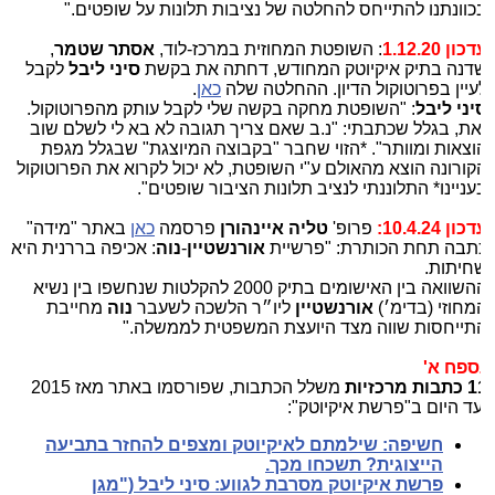
כוונתנו להתייחס להחלטה של נציבות תלונות על שופטים."
כון 1.12.20
: השופטת המחוזית במרכז-לוד,
אסתר שטמר
,
דנה בתיק איקיוטק המחודש, דחתה את בקשת
סיני ליבל
לקבל
עיין בפרוטוקול הדיון. ההחלטה שלה
כאן
.
יני ליבל
: "השופטת מחקה בקשה שלי לקבל עותק מהפרוטוקול.
את, בגלל שכתבתי: "נ.ב שאם צריך תגובה לא בא לי לשלם שוב
וצאות ומוותר". *הזוי שחבר "בקבוצה המיוצגת" שבגלל מגפת
קורונה הוצא מהאולם ע"י השופטת, לא יכול לקרוא את הפרוטוקול
עניינו* התלוננתי לנציב תלונות הציבור שופטים".
כון 10.4.24:
פרופ'
טליה איינהורן
פרסמה
כאן
באתר "מידה"
תבה תחת הכותרת: "פרשיית
אורנשטיין
-
נוה
: אכיפה בררנית היא
חיתות.
ההשוואה בין האישומים בתיק 2000 להקלטות שנחשפו בין נשיא
מחוזי (בדימ׳)
אורנשטיין
ליו״ר הלשכה לשעבר
נוה
מחייבת
תייחסות שווה מצד היועצת המשפטית לממשלה."
ספח א'
ות מרכזיות
משלל הכתבות, שפורסמו באתר מאז 2015
עד היום ב"פרשת איקיוטק":
חשיפה: שילמתם לאיקיוטק ומצפים להחזר בתביעה
הייצוגית? תשכחו מכך.
פרשת איקיוטק מסרבת לגווע: סיני ליבל ("מגן