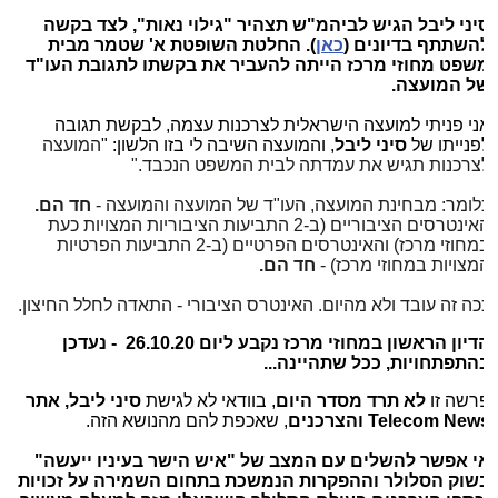
יני ליבל הגיש לביהמ"ש תצהיר "גילוי נאות", לצד בקשה
השתתף בדיונים (
כאן
). החלטת השופטת א' שטמר מבית
שפט מחוזי מרכז הייתה להעביר את בקשתו לתגובת העו"ד
ל המועצה.
ני פניתי למועצה הישראלית לצרכנות עצמה, לבקשת תגובה
פנייתו של
סיני ליבל
, והמועצה השיבה לי בזו הלשון: "
המועצה
צרכנות תגיש את עמדתה לבית המשפט הנכבד."
לומר: מבחינת המועצה, העו"ד של המועצה והמועצה -
חד הם.
האינטרסים הציבוריים (ב-2 התביעות הציבוריות המצויות כעת
במחוזי מרכז) והאינטרסים הפרטיים (ב-2 התביעות הפרטיות
מצויות במחוזי מרכז) -
חד הם.
כה זה עובד ולא מהיום. האינטרס הציבורי - התאדה לחלל החיצון.
הדיון הראשון במחוזי מרכז נקבע ליום 26.10.20 - נעדכן
התפתחויות, ככל שתהיינה...
רשה זו
לא תרד מסדר היום
, בוודאי לא לגישת
סיני ליבל, אתר
Telecom New
והצרכנים
, שאכפת להם מהנושא הזה.
י אפשר להשלים עם המצב של "איש הישר בעיניו ייעשה"
שוק הסלולר וההפקרות הנמשכת בתחום השמירה על זכויות