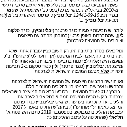
כאשר התביעה כנגד פרטנר בגין כלל שירותי התוכן מתבררת עוד
מ-2010 בביהמ"ש המחוזי מרכז (בפני כב' השופטת
א' שטמר
בגדר ת.צ 12441-09-10
יבלינוביץ
נ' פרטנר תקשורת בע"מ (להלן:
תביעת
יבלינוביץ
) ..."
לומר יש תביעות ייצוגיות כנגד פרטנר (
יבלינוביץ
), וכנגד סלקום
ין
), שמתבררות באופן פרטי (במובחן מהתביעה הייצוגית
ציבורית של המועצה לצרכנות).
כול כאילו בסדר בתגובה הזו, רק חשוב לציין עובדה אחת, שלא
וינה בתגובת המועצה לבית המשפט (אך ידועה לכל): שהעו"ד ב"כ
מועצה הישראלית לצרכנות בתביעה הציבורית, הוא אותו עו"ד
מייצג את
יבלינוביץ
(כנגד פרטנר) ו
לין
כנגד סלקום ב-2 תביעות
רטיות,
שלא
מטעם המועצה הישראלית לצרכנות.
אז הוגשה התביעה הייצוגית של המועצה הישראלית לצרכנות,
ו 5 אירועים "דרמטיים" בהליכים המוזרים הללו:
1. במרץ 2017 עו"ד המועצה – בכובעו כבא כוח המועצה הישראלית
צרכנות, ביקש מבית המשפט המחוזי בתל אביב לעכב את
הליכים, עד להכרעה בערעור, שהגיש
יבלינוביץ
כנגד פרטנר
(המיוצג, כאמור ע"י אותו עו"ד). ביהמ"ש החליט באפריל 2017
כב את ההליכים כמבוקש. בספטמבר 2019 כתבה השופטת
א'
חליאלי
(שהחליטה על עיכוב ההליכים) כי: