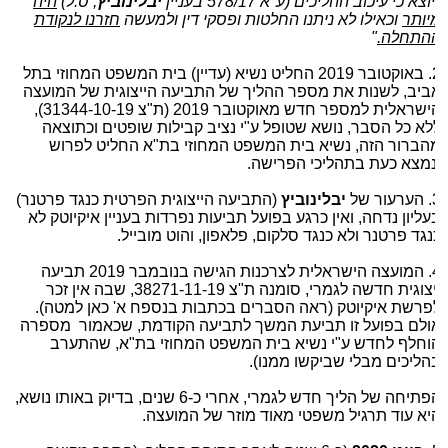
וצא כי עיכוב ההליכים (ע"א 578/17 בעניין
יבלינוביץ
, ס.ל)
היה
יותר
וכאילו לא ניתנו החלטות ופסקי דין ולמעשה
חזרנו לנקודת
התחלה.
"
2. באוקטובר 2019 החליט נשיא (עדיין) בית המשפט המחוזי בתל
ביב, לשנות את מספר ההליך של התביעה הייצוגית של המועצה
הישראלית למספר חדש מאוקטובר 2019 (ת"צ 31344-10-19),
לא כל הסבר, נושא שטופל ע"י נציב קבילות שופטים וכתוצאה
הברור הזה, נשיא בית המשפט המחוזי בת"א החליט לפרוש
נמצא כעת בתהליכי הפרישה.
ר של
יבלינוביץ
(התביעה הייצוגית הפרטית כנגד פרטנר)
עליון נדחה, ואין כרגע בפועל תביעות נפרדות בעניין איקיוטק לא
נגד פרטנר ולא כנגד סלקום, פלאפון, והוט מובייל.
4. המועצה הישראלית לצרכנות הגישה בנובמבר 2019 תביעה
ייצוגית חדשה לגמרי, סומנה ת"צ 38271-11-19, שבה אין זכר
פרשת איקיוטק (ראה הסברים בכתבות בנספח א' כאן למטה).
ולם בפועל זו תביעת המשך לתביעה הקודמת, שכאמור מספרה
וחלף לחדש ע"י נשיא בית המשפט המחוזי בת"א, שהתערב
הליכים מבלי שביקשו ממנו).
הפתיחה של הליך חדש לגמרי, אחרי כ-6 שנים, בדיוק באותו נושא,
יא עוד תרגיל משפטי מאוד מוזר של המועצה.