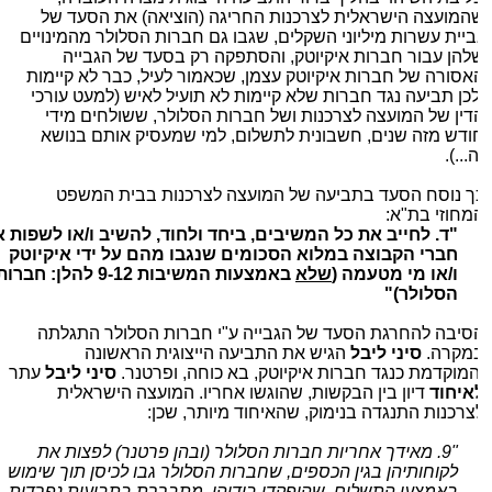
המועצה הישראלית לצרכנות החריגה (הוציאה) את הסעד של
ביית עשרות מיליוני השקלים, שגבו גם חברות הסלולר מהמינויים
להן עבור חברות איקיוטק, והסתפקה רק בסעד של הגבייה
אסורה של חברות איקיוטק עצמן, שכאמור לעיל, כבר לא קיימות
לכן תביעה נגד חברות שלא קיימות לא תועיל לאיש (למעט עורכי
דין של המועצה לצרכנות ושל חברות הסלולר, ששולחים מידי
ודש מזה שנים, חשבונית לתשלום, למי שמעסיק אותם בנושא
...).
ך נוסח הסעד בתביעה של המועצה לצרכנות בבית המשפט
מחוזי בת"א:
"ד. לחייב את כל המשיבים, ביחד ולחוד, להשיב ו/או לשפות את
חברי הקבוצה במלוא הסכומים שנגבו מהם על ידי איקיוטק
ו/או מי מטעמה (
שלא
באמצעות המשיבות 9-12 להלן: חברות
הסלולר)"
סיבה להחרגת הסעד של הגבייה ע"י חברות הסלולר התגלתה
מקרה.
סיני ליבל
הגיש את התביעה הייצוגית הראשונה
המוקדמת כנגד חברות איקיוטק, בא כוחה, ופרטנר.
סיני ליבל
עתר
איחוד
דיון בין הבקשות, שהוגשו אחריו. המועצה הישראלית
צרכנות התנגדה בנימוק, שהאיחוד מיותר, שכן:
"9. מאידך אחריות חברות הסלולר (ובהן פרטנר) לפצות את
לקוחותיהן בגין הכספים, שחברות הסלולר גבו לכיסן תוך שימוש
באמצעי התשלום, שהופקדו בידיהן, מתבררת בתביעות נפרדות,