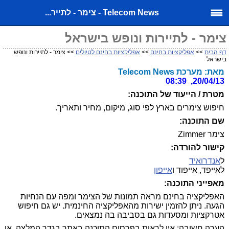
Telecom News - צימר - לתייר...
צימר - לתיירות ונופש בישראל
דף הבית
>>
אפליקציות בחינם
>>
אפליקציות בחינם לטיולים
>> צימר - לתיירות ונופש
בישראל
מאת: מערכת Telecom News
20/04/13, 08:39
מטרת / הייעוד של התוכנה:
חיפוש צימרים בארץ לפי סוג, מיקום, מחיר ותאריך.
שם התוכנה:
צימר Zimmer
קישור להורדה:
ל
אנדרואיד
לאייפד, אייפוד ו
אייפון
מאפייני התוכנה:
האפליקציה בחינם מראה תמונות של הצימר ומפה עם הנחיות
הגעה. ניתן להזמין ישירות מהאפליקציה החינמית. יש גם חיפוש
אטרקציות ומסעדות גם בסביבה בה נמצאים.
הערה חשובה:
אין לראות בפרסום התוכנה באתר בגדר המלצה, או