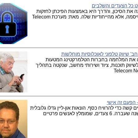
וט כל הצעדים והשלבים
את הסיכון, והדרך היא באמצעות הפיכתן לחזקות
יותר. החוזק צריך לנבוע לא ממורכבות הסיסמה, אלא מהייחודיות שלה. מאת: מערכת Telecom
ב' שיווק טלפוני לאוכלוסיות מוחלשות
כה את המלחמה בחברות הטלמרקטינג המטעות
שיווק תוכנות, ציוד ושירותי מחשב, שנקטה בתהליך
 הפעם זה אישי
 קשה כדי להרוויח כסף. הונאות און-ליין גדלו גלובלית
ב-22% בין 22 לנובמבר ל-31 לדצמבר בשנה שעברה. 6 צעדים, שמומלץ לאנשים פרטיים