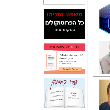
שנתנו לסלקום? -
כאן
המסמכים בנושא בזק-
Yes (תיק 4000)
מוכיחים "תפירת תיק"
לאיש הלא נכון! -
כאן
עובדות ומסמכים
המוסתרים מהציבור:
האם ביבי כשר
תקשורת עזר לקב'
בזק? -
כאן
מה מקור ה-Fake
News שהביא לתפירת
תיק לביבי והעלמת
החשודים הנכונים -
כאן
אחת הרגליים של "תיק
4000 התפור"
התמוטטה היום
בניצחון (כפול) של בזק
-
כאן
איך כתבות מפנקות