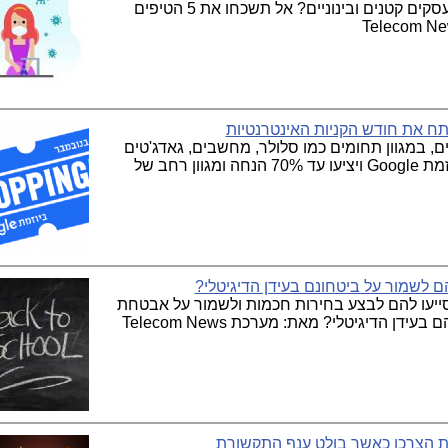
ההגנות הרגילות של הרשתות העסקיות בעסקים קטנים ובינוניים? אל תשכחו את 5 הטיפים
נוניים, במגוון תחומים כמו סלולר, מחשבים, גאדג'טים
ומוצרי חשמל ישתתפו ב-ShoppingIL ביוזמת Google ויציעו עד 70% הנחה ומגוון רחב של
הם לשמור על ביטחונם בעידן הדיגיטלי?
סייעו להם לבצע בחירות חכמות ולשמור על אבטחת
הדיגיטלי? מאת: מערכת Telecom News
ת הצרכן כאשר בולט ענף התקשורת