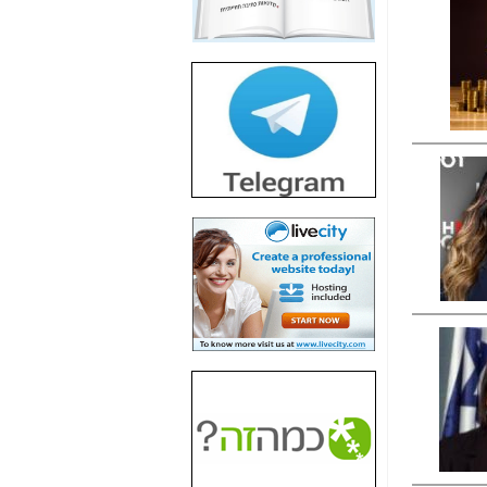
חשיפת חשד לשחיתות
הדומה לזו של "תיק
4000" אך בתחום
הסלולר -
כאן
חשיפת מה שלא
רוצים שתדעו בעניין
פריסת אנלימיטד
(בניחוח בלתי נסבל) -
כאן
חשיפה: איוב קרא
אישר לקבוצת סלקום
בדיוק מה שביבי אישר
ל-Yes ולבזק -
כאן
האם השר איוב קרא
היה צריך בכלל לחתום
על האישור, שנתן
לקבוצת סלקום? -
כאן
האם ביבי וקרא קבלו
בכלל תמורה עבור
ההטבות הרגולטוריות