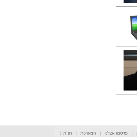
הפכו לפתע לטובת
הנאה שהיא מיסודות
עבירת השוחד? -
כאן
שערוריית הקנס הענק
על בזק וחשיפת
"תעודת הביטוח" של
נתניהו בתיק 4000 -
כאן
ערוץ 20: "תיק תפור":
אבי וייס חושף את
מחדלי "תיק 4000" -
כאן
התבלבלתם: גיא פלד
הפך את כחלון, גבאי
ואילת לחשודים
המרכזיים בתיק 4000 -
כאן
פצצות בתיק 4000:
האם היו בכלל
התנגדויות למיזוג
|
פרסמו אצלנו
|
המערכת
|
חנות
|
בזק-יס? -
כאן