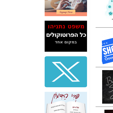
דיין לא פרסמה ב"ערוץ
2" על תעלולי השר
משה כחלון -
כאן
המשך חשיפת הבלוף
ששמו "מהפיכת
הסלולר" ואיך מסרסים
את הנתונים לציבור -
כאן
סיכום ביקור בסיליקון
ואלי - למה 3 הגדולות
משקיעות ומפתחות
באותם תחומים -
כאן
שלמה פילבר (עד
לאחרונה מנכ"ל משרד
התקשורת) - עד
מדינה? הצחקתם
אותי! -
כאן
"יש אפליה בחקירה"?
חשיפה: למה השר
משה כחלון לא נחקר
עד היום? -
כאן