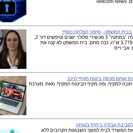
בבית המשפט - סיפור הצלחה נוסף!
לקוחת סלקום, במעמד חידוש החוזה, קיבלה "במתנה" 3 מכשירי סלולר ישנים וטיפשים דור 2,
עליהם נדרשה לשלם בחשבון הסלולר 3,779.97 ש"ח, ככה סתם. בית המשפט לא קנה את
אבי וייס
חובה למקיף, ומה מקיף הביטוח המקיף. מאת: מערכת
 את המשרד לבית למשך השבועות הקרובים ללא