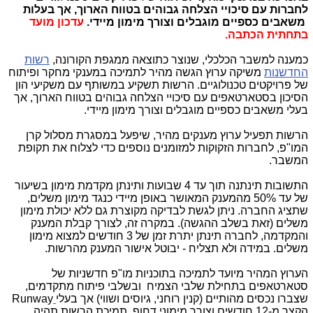
לחברות עם סיכויי הצלחה גבוהים בטווח הארוך, אך בעלות
משאבים כספיים מוגבלים וצורך מימון מיידי.
עדכון מועד
בתחתית הכתבה.
כמענה למשבר הכלכלי, שנוצר כתוצאה ממגפת הקורונה,
רשות
החדשנות
משיקה ערוץ הגשה מהיר לתמיכה במענקי מחקר ופיתוח
של פרויקטים טכנולוגיים. הרשות תשקיע במשותף עם משקיעי הון
הסיכון בסטארטאפים עם סיכויי הצלחה גבוהים בטווח הארוך, אך
בעלי משאבים כספיים מוגבלים וצורך מימון מיידי.
הרשות תפעיל ערוץ מענקים מהיר, שיפעל במסגרת מסלול קרן
המו"פ, לחברות הזקוקות למזומנים נוספים כדי לצלוח את תקופת
המשבר.
התשובות תינתנה תוך עד 4 שבועות ותינתן מקדמת מימון בשיעור
של עד 50% מהמענק המאושר באופן מיידי כנגד מימון משלים,
שתציג החברה. ניתן לגשת לבדיקה מקוצרת גם ללא יכולת מימון
משלים (זאת בשלב ההגשה). במקרה זה, לצורך קבלת המענק
והמקדמה, לחברה תינתן יתרת זמן של 3 חודשים למצוא מימון
משלים. במידה ולא תצליח - יבוטל אישור המענק מהרשות.
הערוץ המהיר מיועד לתמיכה בתוכניות מו"פ חדשניות של
סטארטאפים בתחילת שלבי הצמיח ובשלבי פיתוח מתקדמים,
שצברו נכסים מהותיים (קנין רוחני, גיוסים ושווי) אך בעלי
Runway
הקצר מ-12 חודשים וצורך מימוני דחוף. תמיכת הרשות תהיה