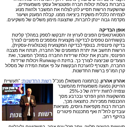
בחברות בעלות יכולות חברה ופוטנציאל עסקי משמעותיים,
שהשקעת הרשות תסייע להן לצלוח את המשבר ולהוות מנוע
לצמיחה כלכלית-משקית ביציאה ממנו. קבלת המענק ושיעור
מקדמה גבוה יינתן לחברות, שתצגנה מימון משלים של משקיעים.
אופן הבדיקה
הסטארטאפים הפונים לערוץ זה יתבקשו לספק במהלך קליטת
בקשותיהם טפסים לבדיקה מקצועית ומסמכים מימוניים לצורך
בדיקה פיננסית. בנוסף לבדיקה המקצועית (טכנולוגית-עסקית),
הרשות תחשב את יתרת המזומנים של החברה, תנתח את מצבה
הפיננסי, ותבחן את יכולת שרידות החברה במהלך המשבר, ואת
הצעדים שביצעה לצורך כך. בחינת ה-
Runway
ויכולות שרידות
החברה, תצטרף להערכת הבקשות על פי אמות המידה של מסלול
קרן המו"פ ברשות החדשנות.
אהרון אהרון
, (בתמונה משמאל) מנכ"ל
רשות החדשנות
: "תעשיית
ההייטק
נפגעה משמעותית מהמשבר
וצפויה לחוות ירידה של כ-25%
מהשקעות ההון הפרטי ובכרבע מסך
ההכנסות ממכירות. כתוצאה מכך,
חברות רבות מקפיאות גיוסים, מוציאות
עובדים לחל"ת ואף מתכננות פיטורים
בהיקף רחב.
תעשיית ההייטק תלויה, יותר מכל ענף אחר, במשקיעים גלובליים