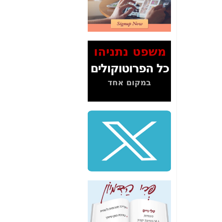
דיין לא פרסמה ב"ערוץ
2" על תעלולי השר
משה כחלון -
כאן
המשך חשיפת הבלוף
ששמו "מהפיכת
הסלולר" ואיך מסרסים
את הנתונים לציבור -
כאן
סיכום ביקור בסיליקון
ואלי - למה 3 הגדולות
משקיעות ומפתחות
באותם תחומים -
כאן
שלמה פילבר (עד
לאחרונה מנכ"ל משרד
התקשורת) - עד
מדינה? הצחקתם
אותי! -
כאן
"יש אפליה בחקירה"?
חשיפה: למה השר
משה כחלון לא נחקר
עד היום? -
כאן