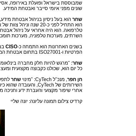
שמבוססת בישראל ופועלת באירופה, אסיה 
שונים מפני איומי סייבר ואבטחת המידע.
שחר
הוא בעל ניסיון בניהול אבטחת מידע, 
הוא התחיל לפני כ-20 שנה וניהל צוות של אנשי
טלרפואה. הוא היה אחראי על ניהול אבטחת
השרתים, מערכות טלפוניה, מערכות תומכות 
בשנים האחרונות הוא התמחה כ-
CISO
במס
הפרטיות ו-
ISO27001
בתחום אבטחת המי
שחר
: "מרגש להיות חלק מחברה בינלאומ
כל יום הוא, שכולנו כקבוצה מקצועית ומעצ
חן חפר
, מנכ"ל
CyTech
: "מינוי
שחר
לתפקי
השירותים של
CyTech
, והעובדה שהוא כיו
אחרי שיפור מקצועי והעברת ידע וחניכה 
קרדיט צילום תמונה עליונה: יונה שליי