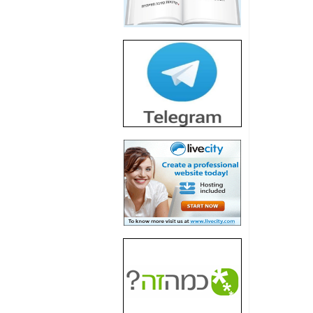
חשיפת חשד לשחיתות
הדומה לזו של "תיק
4000" אך בתחום
הסלולר -
כאן
חשיפת מה שלא
רוצים שתדעו בעניין
פריסת אנלימיטד
(בניחוח בלתי נסבל) -
כאן
חשיפה: איוב קרא
אישר לקבוצת סלקום
בדיוק מה שביבי אישר
ל-Yes ולבזק -
כאן
האם השר איוב קרא
היה צריך בכלל לחתום
על האישור, שנתן
לקבוצת סלקום? -
כאן
האם ביבי וקרא קבלו
בכלל תמורה עבור
ההטבות הרגולטוריות