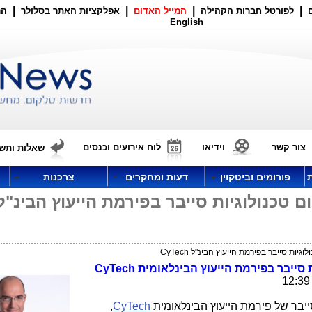
|
|
|
|
לפורטל חברות הקהילה
המייל האדום
אפלקציות האתר בסלולר
הר
English
צור קשר
וידיאו
לוח אירועים וכנסים
שאלות ותשו
פורומים וביטקוין
דעות ומחקרים
צרכנות
 טכנולוגיות סייבר בפירמת הייעוץ הבינ"ל
ות סייבר בפירמת הייעוץ הבינ"ל CyTech
 סייבר בפירמת הייעוץ הבינלאומית
CyTech
ייבר של פירמת הייעוץ הבינלאומית
CyTech
,