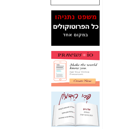
שנתנו לסלקום? -
כאן
המסמכים בנושא בזק-
Yes (תיק 4000)
מוכיחים "תפירת תיק"
לאיש הלא נכון! -
כאן
עובדות ומסמכים
המוסתרים מהציבור:
האם ביבי כשר
תקשורת עזר לקב'
בזק? -
כאן
מה מקור ה-Fake
News שהביא לתפירת
תיק לביבי והעלמת
החשודים הנכונים -
כאן
אחת הרגליים של "תיק
4000 התפור"
התמוטטה היום
בניצחון (כפול) של בזק
-
כאן
איך כתבות מפנקות