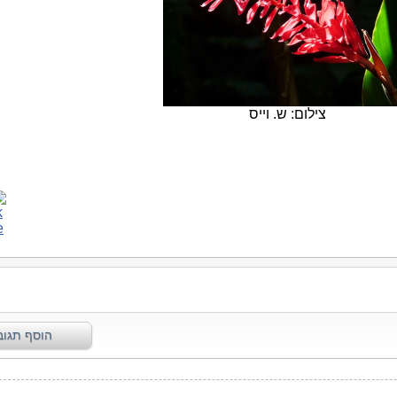
צילום: ש. וייס