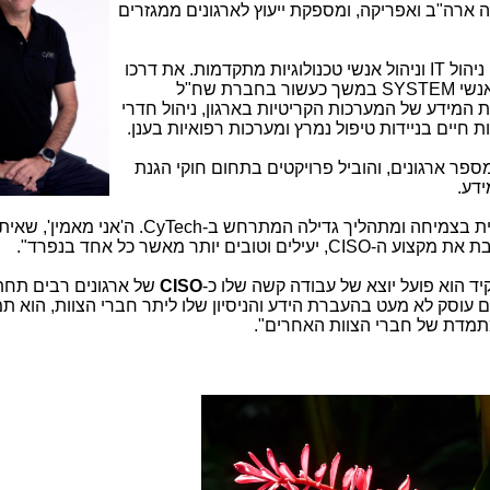
ארה"ב ואפריקה, ומספקת ייעוץ לארגונים ממגזרים
ניהול
IT
וניהול אנשי טכנולוגיות מתקדמות. את דרכו
SYSTEM
במשך כעשור בחברת שח"ל
 המידע של המערכות הקריטיות בארגון, ניהול חדרי
חיים בניידות טיפול נמרץ ומערכות רפואיות בענן.
פר ארגונים, והוביל פרויקטים בתחום חוקי הגנת
דע.
ית בצמיחה ומתהליך גדילה המתרחש ב-
CyTech
. ה'אני מאמין', שאית
בת את מקצוע ה-
CISO
, יעילים וטובים יותר מאשר כל אחד בנפרד".
ד הוא פועל יוצא של עבודה קשה שלו כ-
CISO
של ארגונים רבים תחת
ם עוסק לא מעט בהעברת הידע והניסיון שלו ליתר חברי הצוות, הוא תמ
מתמדת של חברי הצוות האחרים".