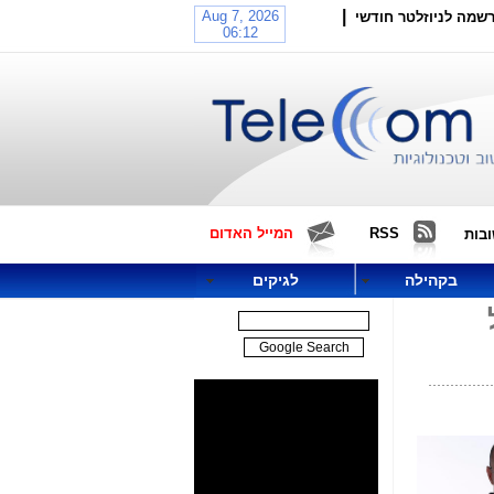
|
שמה לניוזלטר חודשי
RSS
המייל האדום
בות
בקהילה
לגיקים