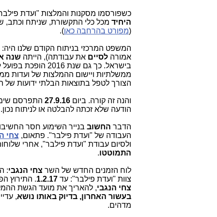
כשפורסמו מסקנות והמלצות "ועדת פילבר"
היחיד
מכל כלי התקשורת, שניתח וכתב, ש
(
מפורט בהרחבה כאן
).
אמורה
לסיים
את עבודתה), הייתה
שנה א
בישראל. כך גם שנת 2016 הופכת בפועל
ל
ממשלתיות ויישום ההמלצות של ועדות ממשלת
הצורך לטפל בתוצאות הבלתי ידועות של ה
והנה זה קורה. ביום
27.9.16
התפרסם שימ
הודעה שלא זכתה להבלטה או לניתוח נכון.
הדבר
החשוב
בנייר השימוע חסר החשיבות
העבודה של "ועדת פילבר". פתאום,
צחי ה
ולסיום עבודת "ועדת פילבר", אחרי שלוחות 
התמוטטו
.
לוח הזמנים החדש של השר
צחי הנגבי
צוות "ועדת פילבר": עד
1.2.17
. התירוץ הפ
צחי הנגבי
, להאריך את מועד הגשת ההמלצ
בעשור האחרון, בדיוק באותו נושא
, עדי
מדהים.