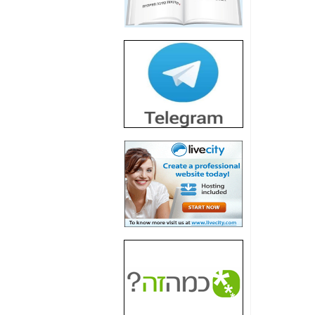
חשיפת חשד לשחיתות
הדומה לזו של "תיק
4000" אך בתחום
הסלולר -
כאן
חשיפת מה שלא
רוצים שתדעו בעניין
פריסת אנלימיטד
(בניחוח בלתי נסבל) -
כאן
חשיפה: איוב קרא
אישר לקבוצת סלקום
בדיוק מה שביבי אישר
ל-Yes ולבזק -
כאן
האם השר איוב קרא
היה צריך בכלל לחתום
על האישור, שנתן
לקבוצת סלקום? -
כאן
האם ביבי וקרא קבלו
בכלל תמורה עבור
ההטבות הרגולטוריות