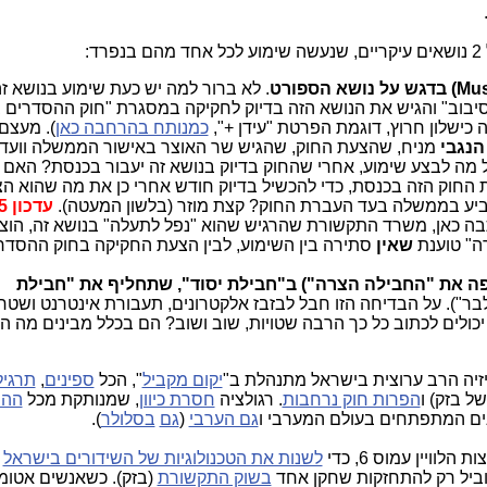
. לא ברור למה יש כעת שימוע בנושא ז
יבוב" והגיש את הנושא הזה בדיוק לחקיקה במסגרת "חוק ההסדרים
 כישלון חרוץ, דוגמת הפרטת "עידן +",
כמנותח בהרחבה כאן
). מעצם
הנגבי
מניח, שהצעת החוק, שהגיש שר האוצר באישור הממשלה וועד
 מה לבצע שימוע, אחרי שהחוק בדיוק בנושא זה יעבור בכנסת? האם
וק הזה בכנסת, כדי להכשיל בדיוק חודש אחרי כן את מה שהוא הצ
ביע בממשלה בעד העברת החוק? קצת מוזר (בלשון המעטה).
עדכון 5.10.15
ה כאן, משרד התקשורת שהרגיש שהוא "נפל לתעלה" בנושא זה, הוצי
ה" טוענת
שאין
סתירה בין השימוע, לבין הצעת החקיקה בחוק ההסדרים
 את "החבילה הצרה") ב"חבילת יסוד", שתחליף את "חבילת
בר"). על הבדיחה הזו חבל לבזבז אלקטרונים, תעבורת אינטרנט ושטח
 יכולים לכתוב כל כך הרבה שטויות, שוב ושוב? הם בכלל מבינים מה ה
יזיה הרב ערוצית בישראל מתנהלת ב"
יקום מקביל
", הכל
ספינים
,
תרגיל
הפרות חוק נרחבות
. רגולציה
חסרת כיוון
, שמנותקת מכל
ההת
כנים המתפתחים בעולם המערבי ו
גם הערבי
(
גם
בסלולר
).
ויין עמוס 6, כדי
לשנות את הטכנולוגיות של השידורים בישראל
(
שיוביל רק להתחזקות שחקן אחד
בשוק התקשורת
(בזק). כשאנשים אטומ