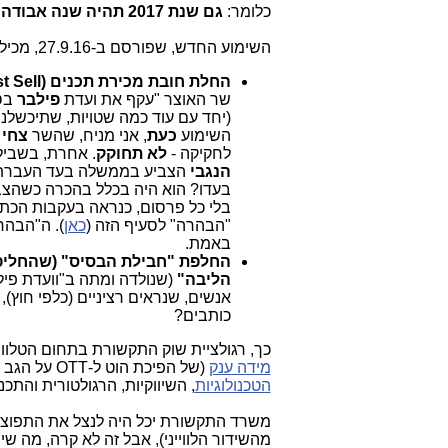
כלומר:
גם שנת 2017 תהיה שנה אבודה
.
השימוע החדש, שפורסם ב-27.9.16, מכיל 2 נושאים עיקריים, שנעשה שימוע לכל אחד מהם בנפרד:
החלת חובת מכירת תכנים (Must Sell) בדגש על נושא הספורט
שר האוצר "עקף את ועדת
פילבר
בס
(יחד עם עוד כמה שטויות, שתיכשלנה
השימוע
כעת
, אני מניח, שהשר
צחי 
לחקיקה -
לא תחוקק
. אחרת, בשביל
הנגבי
הצביע בממשלה בעד העברת הח
בעדו? הוא היה בכלל בהכרה כשהצ
בלי כל פרסום, כנראה בעקבות הכתב
"הבהרה" לסעיף הזה (
כאן
). ה"הבהר
באמת.
החלפת "חבילת הבסיס" (שהחליפה
הליבה"
(שנולדה ומתה ב"וועדת פיל
אנשים, שנראים רציניים (כלפי חוץ),
כותבים?
כך, רגולציית שוק התקשורת בתחום הטלוו
מידה ענק
(של הפיכת הוט ל-OTT על הגב של בזק) ו
הטכנולוגיות
, השיווקיות, הרגולטורית והת
משרד התקשורת יכל היה לנצל את התפוצצות הלו
מהשידור הלווייני), אבל זה לא קרה, מה 