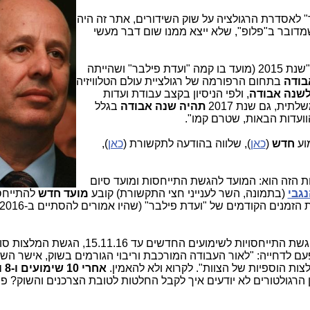
 לאסדרת הרגולציה על שוק השידורים, אתר זה היה
מדובר ב"פלופ", שלא ייצא ממנו שום דבר מעשי
המשפט המרכזי בניתוח הקודם שלנו היה: "שנת 2015 (מועד בו קמה "ועדת פילבר" ושהייתה
בודה
בתחום הרפורמה של רגולציית עולם הטלוויזיה
שנה אבודה
, ולפי הניסיון בקצב עבודת ועדות
ית, גם שנת 2017
תהיה שנה אבודה
בגלל
וועדות הבאות, שטרם קמו".
וע
חדש
(
כאן
), שלווה בהודעה לתקשורת (
כאן
),
 הזה הוא: המועד להגשת התייחסות ומועד סיום
נגבי
(בתמונה, השר לענייני חצי התקשורת) קובע
מועד חדש
להתייחס
הזמנים הקודמים של "ועדת פילבר" (שהיו אמורים להסתיים ב-2016)
: הגשת התייחסויות לשימועים החדשים עד 15.11.16, ה
עם לדחייה: "לאור העבודה המורכבת וריבוי הגורמים בשוק, אישר הש
ות הוספיות של הצוות". לקרוא ולא להאמין.
אחרי
ין הרגולטורים לא יודעים איך לקבל החלטות לטובת הצרכנים והשוק? פ