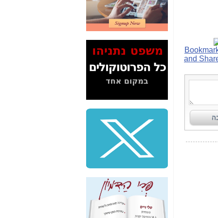
2" על תעלולי השר
משה כחלון -
כאן
המשך חשיפת הבלוף
ששמו "מהפיכת
הסלולר" ואיך מסרסים
את הנתונים לציבור -
כאן
סיכום ביקור בסיליקון
ואלי - למה 3 הגדולות
משקיעות ומפתחות
באותם תחומים -
כאן
שלמה פילבר (עד
לאחרונה מנכ"ל משרד
התקשורת) - עד
מדינה? הצחקתם
אותי! -
כאן
"יש אפליה בחקירה"?
חשיפה: למה השר
משה כחלון לא נחקר
עד היום? -
כאן