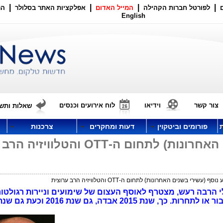
|
|
|
|
לפורטל חברות הקהילה
המייל האדום
אפלקציות האתר בסלולר
הר
English
צור קשר
וידיאו
לוח אירועים וכנסים
שאלות ותשו
פורומים וביטקוין
דעות ומחקרים
צרכנות
שימוע נוסף (עשירי בשנים האחרונות) לתחום ה-OTT והטלוויזיה הרב
 (עשירי בשנים האחרונות) לתחום ה-OTT והטלוויזיה הרב ערוצית
י הרבה רעש, מצטרף לאוסף העצום של שימועים וניירות רגולטור