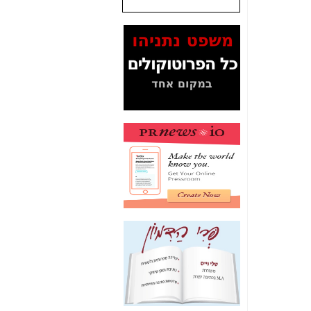
שנתנו לסלקום? -
כאן
המסמכים בנושא בזק-
Yes (תיק 4000)
מוכיחים "תפירת תיק"
לאיש הלא נכון! -
כאן
עובדות ומסמכים
המוסתרים מהציבור:
האם ביבי כשר
תקשורת עזר לקב'
בזק? -
כאן
מה מקור ה-Fake
News שהביא לתפירת
תיק לביבי והעלמת
החשודים הנכונים -
כאן
אחת הרגליים של "תיק
4000 התפור"
התמוטטה היום
בניצחון (כפול) של בזק
-
כאן
איך כתבות מפנקות