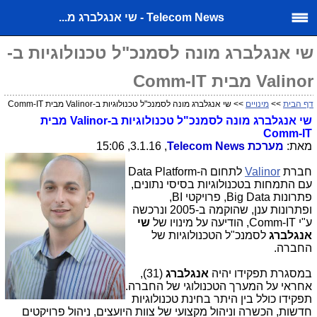
Telecom News - שי אנגלברג מ...
שי אנגלברג מונה לסמנכ"ל טכנולוגיות ב-
Valinor מבית Comm-IT
דף הבית
>>
מינויים
>> שי אנגלברג מונה לסמנכ"ל טכנולוגיות ב-Valinor מבית Comm-IT
שי אנגלברג מונה לסמנכ"ל טכנולוגיות ב-
Valinor
מבית
Comm-IT
מאת:
מערכת
Telecom News
, 3.1.16, 15:06
חברת
Valinor
לתחום ה-
Data Platform
עם התמחות בטכנולוגיות בסיסי נתונים,
פתרונות
Big Data
, פרויקטי
BI
,
ופתרונות ענן, שהוקמה ב-2005 ונרכשה
ע"י
Comm-IT
, הודיעה על מינויו של
שי
אנגלברג
לסמנכ"ל הטכנולוגיות של
החברה.
במסגרת תפקידו יהיה
אנגלברג
(31),
אחראי על המערך הטכנולוגי של החברה.
תפקידו כולל בין היתר בחינת טכנולוגיות
חדשות, הכשרה וניהול מקצועי של צוות היועצים, ניהול פרויקטים