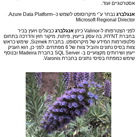
אסטרטגיים ועוד.
אנגלברג
נבחר ע"י מיקרוסופט לשמש כ-
.Azure Data Platform-
Microsoft Regional Director
לפני הצטרפותו ל-
Valinor
כיהן
אנגלברג
כבעלים ויועץ בכיר
בחברת
HYNT
, בה עסק בייעוץ, פיתוח, מיקור חוץ והדרכה בתחום
פלטפורמות המידע של מיקרוסופט. בחברת
Sizmek
, שימש כראש
צוות בסיס נתונים והוביל צוות של 6 מפתחים. לפני כן, הוא העניק
ייעוץ ושירותים מקצועיים ב-
SQL Server
בחברת
Madeira
ובנוסף
שימש כמפתח בסיסי נתונים בחברת
Varonis
.