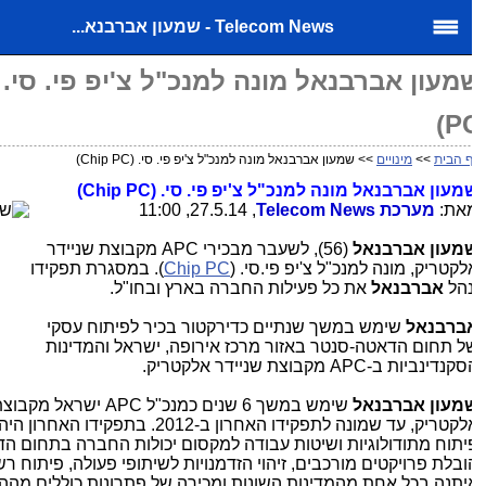
Telecom News - שמעון אברבנא...
ש
PC
 הבית
>>
מינויים
>> שמעון אברבנאל מונה למנכ"ל צ'יפ פי. סי. (Chip PC)
מעון אברבנאל מונה למנכ"ל צ'יפ פי. סי. (
Chip PC
)
את:
מערכת
Telecom News
, 27.5.14, 11:00
מעון אברבנאל
(56), לשעבר מבכירי
APC
מקבוצת שניידר
לקטריק, מונה למנכ"ל צ'יפ פי.סי. (
Chip PC
). במסגרת תפקידו
נהל
אברבנאל
את כל פעילות החברה בארץ ובחו"ל.
ברבנאל
שימש במשך שנתיים כדירקטור בכיר לפיתוח עסקי
ל תחום הדאטה-סנטר באזור מרכז אירופה, ישראל והמדינות
סקנדינביות ב-
APC
מקבוצת שניידר אלקטריק.
מעון אברבנאל
שימש במשך 6 שנים כמנכ"ל
APC
ישראל מקבוצת ש
אלקטריק, עד שמונה לתפקידו האחרון ב-2012. בתפקידו ה
יתוח מתודולוגיות ושיטות עבודה למקסום יכולות החברה בתחום הדא
ובלת פרויקטים מורכבים, זיהוי הזדמנויות לשיתופי פעולה, פיתוח רש
יתנה בכל אחת מהמדינות השונות ומכירה של פתרונות כוללים מההיצע