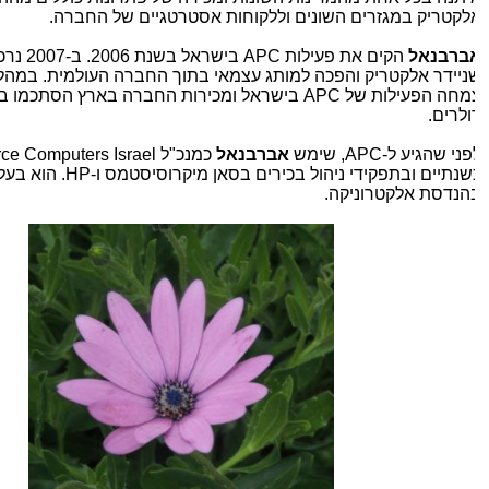
לקטריק במגזרים השונים וללקוחות אסטרטגיים של החברה.
ברבנאל
הקים את פעילות
APC
בישראל בשנת 
ניידר אלקטריק והפכה למותג עצמאי בתוך החברה העולמית. במהלך ת
מחה הפעילות של
APC
בישראל ומכירות החברה בארץ הסתכמו בעשר
ולרים.
פני שהגיע ל-
APC
, שימש
אברבנאל
כמנכ"ל
orce Computers Israel
שנתיים ובתפקידי ניהול בכירים בסאן מיקרוסיסטמס ו-
HP
. הוא בעל ת
הנדסת אלקטרוניקה.