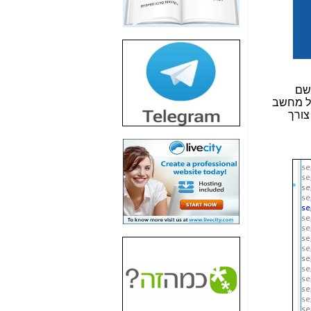
חשיפת חשד לשחיתות
הדומה לזו של "תיק
4000" אך בתחום
הסלולר -
כאן
חשיפת מה שלא
רוצים שתדעו בעניין
שם
פריסת אנלימיטד
אל מחשב
(בניחוח בלתי נסבל) -
צורך
כאן
חשיפה: איוב קרא
אישר לקבוצת סלקום
בדיוק מה שביבי אישר
ל-Yes ולבזק -
כאן
האם השר איוב קרא
היה צריך בכלל לחתום
על האישור, שנתן
לקבוצת סלקום? -
כאן
האם ביבי וקרא קבלו
בכלל תמורה עבור
ההטבות הרגולטוריות
שנתנו לסלקום? -
כאן