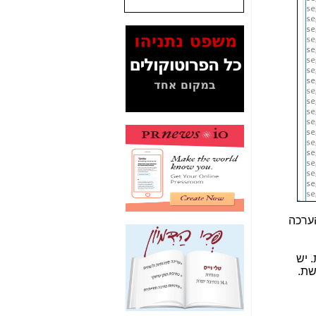
המסמכים בנושא בזק-
Yes (תיק 4000)
מוכיחים "תפירת תיק"
לאיש הלא נכון! -
כאן
עובדות ומסמכים
המוסתרים מהציבור:
האם ביבי כשר
תקשורת עזר לקב'
בזק? -
כאן
מה מקור ה-Fake
News שהביא לתפירת
תיק לביבי והעלמת
החשודים הנכונים -
כאן
ערכה
אחת הרגליים של "תיק
4000 התפור"
התמוטטה היום
 יש
בניצחון (כפול) של בזק
שת.
-
כאן
איך כתבות מפנקות