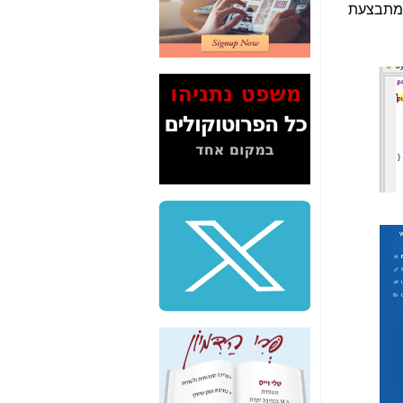
 מתבצעת
2" על תעלולי השר
משה כחלון -
כאן
המשך חשיפת הבלוף
ששמו "מהפיכת
הסלולר" ואיך מסרסים
את הנתונים לציבור -
כאן
סיכום ביקור בסיליקון
ואלי - למה 3 הגדולות
משקיעות ומפתחות
באותם תחומים -
כאן
שלמה פילבר (עד
לאחרונה מנכ"ל משרד
התקשורת) - עד
מדינה? הצחקתם
אותי! -
כאן
"יש אפליה בחקירה"?
חשיפה: למה השר
משה כחלון לא נחקר
עד היום? -
כאן