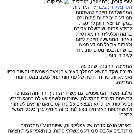
שבי קורזן,
(בת
מונה), מנכ"לית
הסדנא לידע ציבורי
: "המדיניות
הממשלתית חייבת להשתנות:
המידע חייב להיות פתוח ורק
במקרים יוצאי דופן להיסגר.
למידע פתוח יש תועלת אדירה
ברמה הכלכלית והדמוקרטית
כאחד. הממשלה חייבת ליזום
ולפתוח את כל המידע המצוי
ברשותה בפורמט פתוח, נוח
לעיבוד ובזמן.
התמיכה וההבנה, שהביעה
השרה
שקד
בנושא במהלך האירוע הן צעד משמעותי וחשוב בכיוון
ואני מקווה, שרוח חדשה של פתיחות תחל לנשב במסדרונות
המדינה.
מלבד משרד המשפטים, גם משרדי החינוך והרווחה הצטרפו
לרשימת משרדי הממשלה, שמוכנים לשתף פעולה בהנגשת ידע
ובשקיפות. אנו כרגע מבצעים 15 פרויקטים ואנו קוראים לשיתוף
ולהשתתפות האזרחים בפעילות, כי זה מוסיף ערך כלכלי ממשי
לכולם".
באירוע הוצגו סדרה של אפליקציות, שפותחו ע"י מתכנתים
מתנדבים על בסיס מידע ממשלתי פתוח. בין האפליקציות הציגה