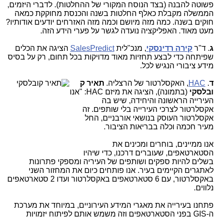
פשוטה להבנה (בצד הנוסח המקורי של ההחלטות). לדברי היזמים,
הממשלה מקבלת כאלף החלטות בשנה והכנסת מחוקקת כמאה
חוקים בשנה. כמה מזה מיושם וכמה מזה האזרחים יודעים אודותיו?
מעט מאוד. האפליקציה נועדה לגשר על פערי הידע הזה.
ג
. ד"ר
קירה רדינסקי
, מנכ"לית
SalesPredict
הציגה את הכלים
שפיתחה כדי לבצע תחזיות מאוד מדויקות בכל תחום, רק על בסיס
מידע ציבורי הנגיש לכל.
ד
.
HAC
, האקסלרטור של הרצליה.
תאיר ק
ובלסקי
(בתמונה), הציגה את מיזם
HAC
: "אנו
העירייה הראשונה והיחידה, שיש בה
אקסלרטור לצרכי העירייה בלי שותפים. זה
אקסלרטור העוסק בנושאי אורבניים, החל
מעיר חכמה וכלה בבריאות הציבור.
אנו ממיינים, בוחרים ומכינים את
הסטארטאפים, שעוברים דרכנו, כדי שיהיו
בשלים להיות ספקים ושותפים של העיריה ומספקי פתרונות
לאתגרים הקיימים בעיר. אנו פותחים כיום את המחזור השני
באקסלרטור, עם 6 סטארטאפים באקסלרטור ועדו 2 סטארטאפים
נלווים.
פתחנו בעירייה את מאגרי המידע העירוניים, במיוחד את מערכת
ה-
GIS
בפני הסטארטאפים וזה משמש אותם לפיתוח יזמויות