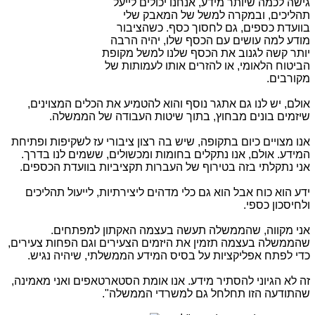
גישה לכמה שיותר מידע, אנחנו יכולים לייעל
תהליכים, ובמקרה למשל של המאבק שלי
בוועדת כספים, גם לחסוך כסף. כשהציבור
מודע למה עושים עם הכסף שלו, יהיה הרבה
יותר קשה לגנוב את הכסף שלנו למשל מקופת
הביטוח הלאומי, או להזרים אותו לעמותות של
מקורבים.
אולם, יש לנו גם אתגר נוסף והוא להטמיע את הכלים המצוינים,
שיזמים בונים מבחוץ, בתוך שיטות העבודה של הממשלה.
אנו מצויים כיום בתקופה, שיש בה רצון ציבורי עז לשקיפות ופתיחת
המידע. אולם, אנו נתקלים בחומות ומכשולים, ששמים לנו בדרך.
אני נתקלתי בזה בטירוף של העברות תקציביות בוועדת הכספים.
ידע הוא כוח אבל הוא גם כלי מדהים ליצירתיות, לייעול תהליכים
ולחיסכון כספי.
אני מקווה, שהממשלה תעשה בעצמה האקתון למפתחים.
שהממשלה בעצמה תזמין את היזמים הצעירים וגם הפחות צעירים,
כדי לפתח אפליקציות על בסיס המידע הממשלתי, שיהיה נגיש.
זה לא הגיוני להסתיר מידע. אנו אומת הסטארטאפים ואני מאמינה,
שהתודעה הזו תחלחל גם למשרדי הממשלה".