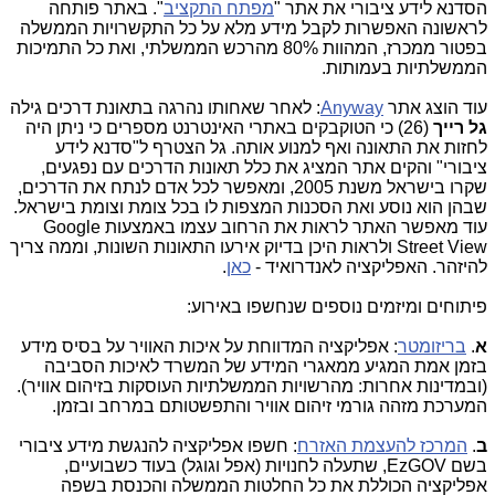
הסדנא לידע ציבורי את אתר "
מפתח התקציב
". באתר פותחה
לראשונה האפשרות לקבל מידע מלא על כל התקשרויות הממשלה
בפטור ממכרז, המהוות 80% מהרכש הממשלתי, ואת כל התמיכות
הממשלתיות בעמותות.
עוד הוצג אתר
Anyway
: לאחר שאחותו נהרגה בתאונת דרכים גילה
גל רייך
(26) כי הטוקבקים באתרי האינטרנט מספרים כי ניתן היה
לחזות את התאונה ואף למנוע אותה. גל הצטרף ל"סדנא לידע
ציבורי" והקים אתר המציג את כלל תאונות הדרכים עם נפגעים,
שקרו בישראל משנת 2005, ומאפשר לכל אדם לנתח את הדרכים,
שבהן הוא נוסע ואת הסכנות המצפות לו בכל צומת וצומת בישראל.
עוד מאפשר האתר לראות את הרחוב עצמו באמצעות
Google
Street View
ולראות היכן בדיוק אירעו התאונות השונות, וממה צריך
להיזהר. האפליקציה לאנדרואיד -
כאן
.
פיתוחים ומיזמים נוספים שנחשפו באירוע:
א
.
בריזומטר
: אפליקציה המדווחת על איכות האוויר על בסיס מידע
בזמן אמת המגיע ממאגרי המידע של המשרד לאיכות הסביבה
(ובמדינות אחרות: מהרשויות הממשלתיות העוסקות בזיהום אוויר).
המערכת מזהה גורמי זיהום אוויר והתפשטותם במרחב ובזמן.
ב
.
המרכז להעצמת האזרח
: חשפו אפליקציה להנגשת מידע ציבורי
בשם
EzGOV
, שתעלה לחנויות (אפל וגוגל) בעוד כשבועיים,
אפליקציה הכוללת את כל החלטות הממשלה והכנסת בשפה