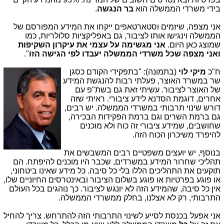
בידי משרדי הממשלה הוא
בר הנגשה
.
אני מצפה, שיזמים וסטארטאפים ייקחו את המידע המפורסם של
הממשלה וינגישו אותו לציבור, גם באפליקציות סלולריות, כמו
שמוצג כאן היום.
אני מגשימה על עצמי את עיקרון השקיפות
ואני מצפה שכל משרדי הממשלה יעבדו לפי הגישה הזו
".
ח"כ
מיקי לוי
(בתמונה): "בתפקיד
י הקודם כסגן
שר במשרד האוצר, פעלתי רבות להנגשת המידע
של האוצר לציבור. עשיתי זאת גם בשת"פ עם
אחרים, דוגמת הסדנא לידע ציבורי. ראיתי שזה
דורש שינוי תרבותי במשרדי הממשלה. יש רבים,
גם ברמת השרים וגם ברמת הפקידות הבכירה,
שחושבים, שמידע ציבורי זה כוח ולא מוכנים
להיפרד משיכרון הכוח הזה.
בנוסף, יש יועצים משפטיים רבים המשבשים את
תהליכי שחרור המידע במשרדים, שכבר היו מוכנים להיפתח. הם
תוקעים את התהליכים הללו בלי כל סיבה. כל מידע שאינו ביטחוני,
או פוגע בפרטיות או פוגע בשלום הציבור ובאינטרסים החיוניים שלו,
אין כל סיבה, שהמידע הזה לא יונגש לציבור. כך נוהגים בכל העולם
התרבותי, רק לא אצלנו, בחלק ממשרדי הממשלה.
אני אפעל בכנסת לסייע לשינוי התרבותי הזה להתרחש. צריך להחיל