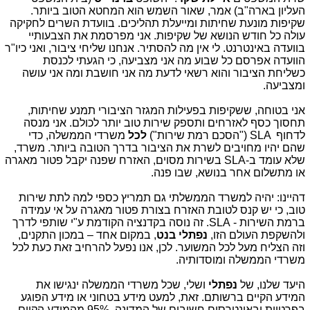
העליון בארה"ב) אמר, שאור השמש הוא המחטא הטוב ביותר.
שקיפות מונעת שחיתות ומייעלת תהליכים. בוועדת השרים לחקיקה
עולה כל חודש הנושא של שקיפות. אני מפרסמת את הצבעותיי
בוועדה באינטרנט. לי אין מה להסתיר. אנחנו שליחי ציבור, ואני כיו"ר
הוועדה אפרסם כל שבוע מה אני מצביעה, כי הגעתי לכנסת
כשליחת הציבור והוא רשאי לדעת מה אני חושבת ומה אני עושה
ומצביעה.
אני בטוחה, ששקיפות בפעילות המגזר הציבורי תמנע שחיתות,
תחסוך כסף לאזרחים ותספק שירות טוב יותר לכולם. אני מנסה
לדחוף
SLA
("הסכם רמת שירות")
לכל
משרדי הממשלה, כדי
שהם יהיו מחויבים לשרת את הציבור בדרך הטובה ביותר. משרד,
שלא עומד ב-
SLA
בשירות מסוים, האזרח שפנה יקבל פטור מאגרה
או מתשלום אחר בנושא, שבו פנה.
דהיינו: יהיה למשרד הממשלתי גם תמריץ כספי למה לתת שירות
טוב, כי יש קנס לטובת האזרח בצורת פטור מאגרה על אי עמידה
ברמת השירות - SLA. זה נוסה בקדנציה הקודמת ע"י שותפי לדרך
ולהשקפת העולם הזו,
נפתלי בנט
, במקום אחד – במכון התקנים,
וזה הצליח מעל לכל המשוער. לכן, אנו נפעל להרחיב זאת כעת לכל
משרדי הממשלה ומוסדותיה.
היעד שלנו, של
נפתלי
ושלי, שכל משרדי הממשלה ינגישו את
המידע הקיים ברשותם. זאת, למעט מידע בטחוני או מידע הפוגע
בפרטיות ובאינטרסים חשובים של המדינה. 95% מהמידע הקיים