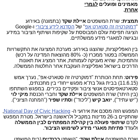
מאמינים ופועלים
לגמרי
אחרת
.
תמצית:
שרת המשפטים
איילת שקד
(בתמונה) באירוע
"
דמוקרטיה זה סטארט אפ
" של
הסדנא לידע ציבורי
ו-
Google
הציגה תפיסת עולם המבוססת על שקיפות ושיתוף הציבור במידע
ובגישה למאגרי מידע ממשלתיים.
בין האפליקציות, שהוצגו באירוע: מערכת המציגה את התקשרויות
הממשלה בפטור ממכרז (כ- 80% מהוצאות המדינה על רכש)
והתמיכות, שהיא מעניקה לעמותות, אתר המציג את תאונות
הדרכים בישראל ואפליקציה העוקבת אחר החלטות הממשלה.
פירוט
: תחת הכותרת "דמוקרטיה זה סטארט-אפ", נערך אמש
(11.6.15) בבית גוגל בת"א מפגש ייחודי בין מתכנתים,
סטארטאפיסטים אנשי ציבור ופקידים בכירים. במפגש השתתפו
(בין היתר) שרת המשפטים
איילת שקד
וחברי הכנסת
מיקי לוי
("יש עתיד"),
יואב קיש
("ליכוד") ו
סתיו שפיר
("המחנה הציוני").
המפגש הזה מסכם את אירועי ה-
National Day of Civic Hacking
,
שהתקיים ב-26 מדינות במקביל ולראשונה בישראל. מטרת המפגש
לקדם
שיתופי פעולה בין קהילת המפתחים לבין הממשלה
ולעודד
פתיחת מאגרי מידע לשימוש הציבור
.
שרת המשפטים
איילת שקד
: "השופט
ברנדייס
(בית המשפט