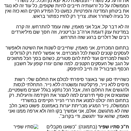
את זה על
כל
משרדי הממשלה ללא יוצא מן הכלל. כל משרדי
הממשלה על כל זרועותיה חייבים להיות שקופים, כל עוד זה לא נוגד
את ביטחון המדינה והפרטיות. כמעט כל המידע הקיים הוא כזה ואין
כל בעיה לשחרר אותו. צריך רק להזיז כפתור בראש.
זה לא דבר קל, אבל אני מאמין, שזה עומד להתרחש. זה קרה
במדינות ענק דוגמת ארה"ב ובריטניה, וזה חסך שם מיליארדים
רבים של דולרים ברגע שזה התרחש.
בתחום המכרזים, אני מאמין, שחייבים לשנות את השיטה ולאפשר
לעסקים קטנים לגשת לכל המכרזים. אי אפשר לתת רק לגדולים
לגשת למכרזים ועוד לתת להם פטורים, כשהם בסך הכל מתווכים
על הגב של העסקים הקטנים. למה שהם יגזרו קופון על חשבון
הכסף הציבורי? זה חייב להיפסק.
כשהייתי סגן שר באוצר סיפרתי לכולם את החלום שלי: רשות
מיסים ללא נייר, פרקליטות ומשטרה ללא נייר. התחלתי לנסות
ולהגשים את החלום הזה, אבל הכל נתקע בגלל יועצים משפטיים,
שמוצאים אין סוף תירוצים למה לעצור את הקידמה והיעילות. רק
בתחום הזה יכולנו למנוע את הררי הנייר הקיימים במשרדי
הממשלה, נייר המגיע מכריתת יערות באמזונס. פשוט כואב הלב
שזה לא מתגשם. אולם, אני אמשיך בקו הזה ולא ארפה ממנו ואני
מאמין, שהוא עוד יתגשם, ודי בקרוב".
ח"כ סתיו שפיר
(בתמונה): "כשא
נו מקבלים