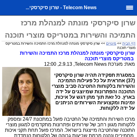
Telecom News - שרון סיקרסקי...
שרון סיקרסקי מונתה למנהלת מרכז
התמיכה והשירות במטריקס מוצרי תוכנה
דף הבית
>>
מינויים
>> שרון סיקרסקי מונתה למנהלת מרכז התמיכה והשירות במטריקס
מוצרי תוכנה
שרון סיקרסקי מונתה למנהלת מרכז התמיכה והשירות
במטריקס מוצרי תוכנה
מאת: מערכת
Telecom News
, 2.9.13, 12:00
במסגרת תפקידה תהיה שרון סיקרסקי
(37) אחראית על כל פעילות התמיכה
והשירות בלקוחות החטיבה סביב מוצרי
התוכנה והפתרונות שמיוצגים על ידה
בארץ. כל זאת תוך מתן דגש על איכות,
זמינות ומקצועיות השירותים הניתנים
על ידה ללקוחות.
מרכז השירות והתמיכה של החטיבה פועל במתכונת 24/7 ומספק
ללקוחות מגוון רחב של שירותים ופתרונות מתקדמים למגוון מוצרי
התוכנה שהחטיבה מייצגת בישראל. המרכז פועל תחת תקני איכות
מחמירים ונהנה מרמת שביעות גבוהה של הלקוחות הנמדדת