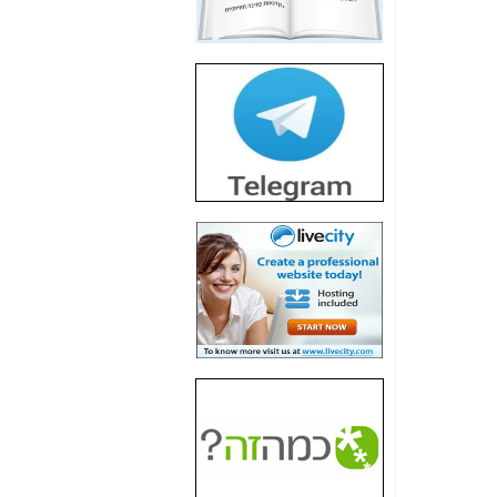
חשיפת חשד לשחיתות
הדומה לזו של "תיק
4000" אך בתחום
הסלולר -
כאן
חשיפת מה שלא
רוצים שתדעו בעניין
פריסת אנלימיטד
(בניחוח בלתי נסבל) -
כאן
חשיפה: איוב קרא
אישר לקבוצת סלקום
בדיוק מה שביבי אישר
ל-Yes ולבזק -
כאן
האם השר איוב קרא
היה צריך בכלל לחתום
על האישור, שנתן
לקבוצת סלקום? -
כאן
האם ביבי וקרא קבלו
בכלל תמורה עבור
ההטבות הרגולטוריות