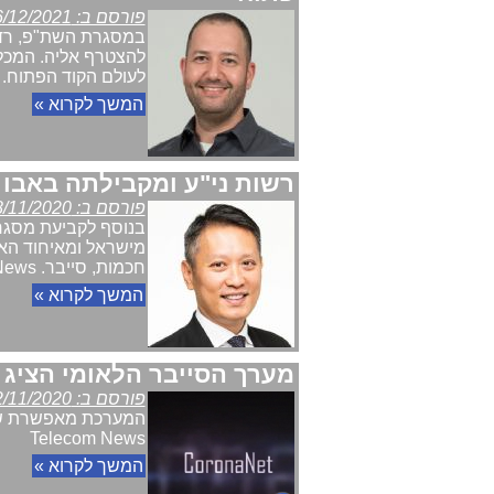
פורסם ב: 26/12/2021
במסגרת השת"פ, רד ה
להצטרף אליה. המכל
לעולם הקוד הפתוח. Telecom News
המשך לקרוא »
רשות ני"ע ומקבילתה באבו 
פורסם ב: 18/11/2020
בנוסף לקביעת מסגר
חכמות, סייבר. Telecom News
המשך לקרוא »
מערך הסייבר הלאומי הציג א
פורסם ב: 12/11/2020
המערכת מאפשרת שית
Telecom News
המשך לקרוא »