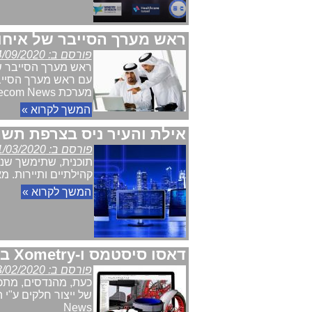
ראש מערך הסייבר של איחוד
פורסם ב: 24/09/2020
ראש מערך הסייבר של
עם ראש מערך הסייבר
מערכת Telecom News
המשך לקרוא »
אילת והעיר ניס בצרפת תש
פורסם ב: 01/03/2020
תוכנית, שתימשך שנת
קהילתיים ותיירות. מאת: מער
המשך לקרוא »
דאסו סיסטמס ו-Xometry בשת"פ להציע ייצור מיידי של חלקים בסביבת העיצוב
פורסם ב: 13/02/2020
News