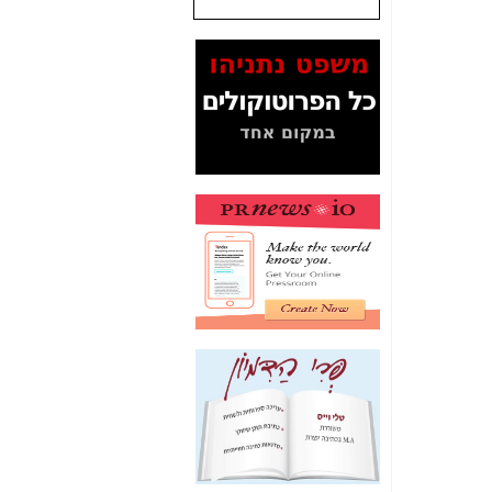
שנתנו לסלקום? -
כאן
המסמכים בנושא בזק-
Yes (תיק 4000)
מוכיחים "תפירת תיק"
לאיש הלא נכון! -
כאן
עובדות ומסמכים
המוסתרים מהציבור:
האם ביבי כשר
תקשורת עזר לקב'
בזק? -
כאן
מה מקור ה-Fake
News שהביא לתפירת
תיק לביבי והעלמת
החשודים הנכונים -
כאן
אחת הרגליים של "תיק
4000 התפור"
התמוטטה היום
בניצחון (כפול) של בזק
-
כאן
איך כתבות מפנקות