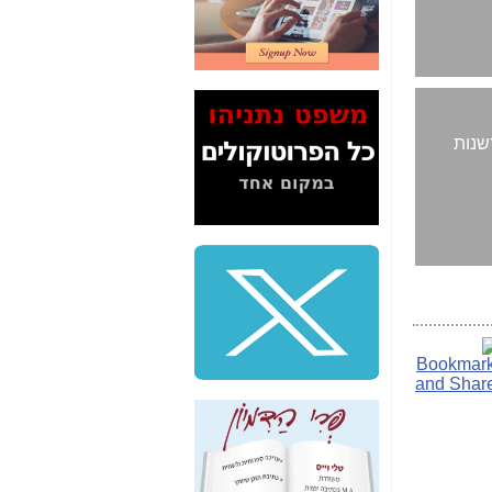
דיין לא פרסמה ב"ערוץ
2" על תעלולי השר
משה כחלון -
כאן
המשך חשיפת הבלוף
ששמו "מהפיכת
הסלולר" ואיך מסרסים
חדשנות
את הנתונים לציבור -
כאן
סיכום ביקור בסיליקון
ואלי - למה 3 הגדולות
משקיעות ומפתחות
באותם תחומים -
כאן
שלמה פילבר (עד
לאחרונה מנכ"ל משרד
התקשורת) - עד
מדינה? הצחקתם
אותי! -
כאן
"יש אפליה בחקירה"?
חשיפה: למה השר
משה כחלון לא נחקר
עד היום? -
כאן