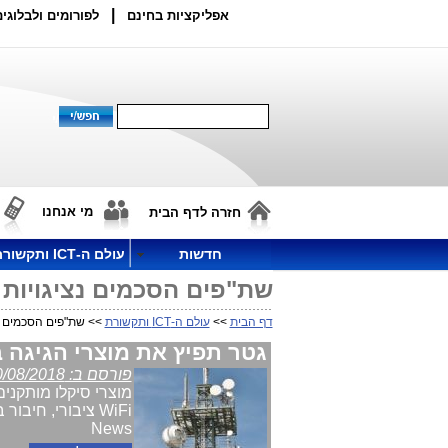
|
אפליקציות בחינם
לפורומים ולבלוגים
מי אנחנו
חזרה לדף הבית
חדשות
עולם ה-ICT ותקשורת
שת"פים הסכמים נציגויות
דף הבית
>>
עולם ה-ICT ותקשורת
>> שת"פים הסכמים נצ
גטר תפיץ את מוצרי הגיגה ביט הא
פורסם ב: 30/08/2018
מוצרי סיקלו מותקנ
News