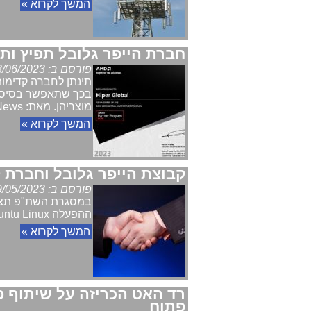
המשך לקרוא »
חברת הייפר גלובל תפיץ ות
פורסם ב: 13/06/2023
בכך שתאפשר בסיס ל
מוצריהן. מאת: Telecom News
המשך לקרוא »
קבוצת הייפר גלובל וחברת 
פורסם ב: 29/05/2023
במסגרת השת"פ תציע 
ההפעלה Ubuntu Linux. מאת: מערכת Telecom News
המשך לקרוא »
רד האט הכריזה על שיתוף 
פתוח