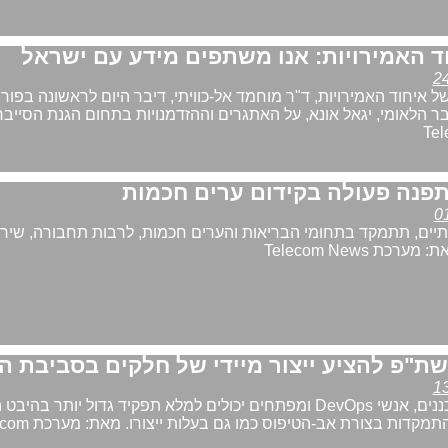
 האמירויות: אנו משתפים מידע עם ישראל
 איחוד האמירויות, ד"ר מוחמד אל-כוויתי, דיבר היום לראשונה בפור
 הלאומי, יגאל אונא, על האתגרים וההזדמנויות בתחום הגנת הסייבר
תפנה פעולה בקידום ערים חכמות
יים, תתמקד בתחומי הבריאות והערים חכמות, לרבות תחבורה, שירו
כת Telecom News
כעת, מהנדסים, מתכננים, אנשי DevOps ומפתחים יכולים למלא תפקיד גדול יותר בה
של ייצור חלקים ע"י התמקדות בצורת אב-הטי