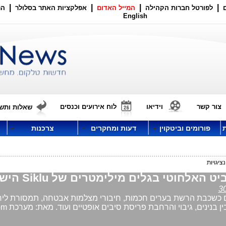
|
|
|
|
לפורטל חברות הקהילה
המייל האדום
אפלקציות האתר בסלולר
הר
English
צור קשר
וידיאו
לוח אירועים וכנסים
שאלות ותשו
פורומים וביטקוין
דעות ומחקרים
צרכנות
יגויות
לחוטי בגלים מילימטרים של Siklu הישראלית
ים כשכבת הרשת בערים חכמות, חיבורי מצלמות אבטחה, תמסורת ליח
WiFi ציבורי, חיבור ב