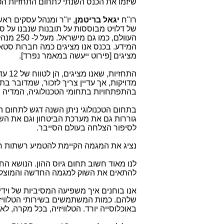
שיזמו את הכנס השנתי לתחום התחזיות הטכ
רו"ח
יגאל בריטמן
, יו"ר ומנהל עסקים ראש
של דלויט מבוססות על תובנות שנבנו על ס
העוולם, 
המידע. בכנס אנו מציגים כמה חברות סטא
מציגים [פירוט ייעשה במאמר נפרד].
מדויקות, אך עדיין צריך לזכור, שמדובר ב
בהתפתחויות בתחומי הטכנולוגיה, המדיה 
בתחום הטכנולוגי ניתן השנה דגש לתחום ה
גוררות גם את מערכת הביטחון וגם את הש
לסיפור הצלחה בעולם הסייבר.
נציג את המגמה הקיימת להטמיע רשתות ח
להתאים את השוק למגמה החדשה והמוצלח
אנו בוחנים איך משפיעה המסיביות של וידי
שלהם. כמות המשתמשים בשירותי הטלוויזיה
באוכלוסייה יורד. הטלוויזיה, בכל מקרה, ל