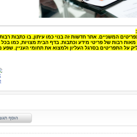
יטים המשניים. אתר חדשות זה בנוי כמו עיתון, בו כתבות רבות
אות רבות של פריטי מידע וכתבות. בדף הבית מצויות, כמו בכל ע
ק על התפריטים בסרגל העליון ולמצוא את תחומי העניין. שפע מ