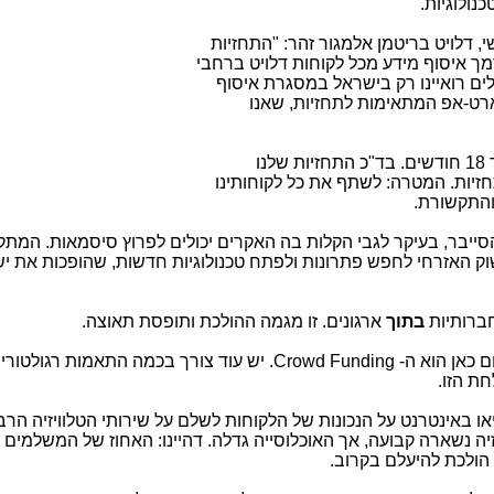
נולוגיות.
י, דלויט בריטמן אלמגור זהר: "התחזיות
מך איסוף מידע מכל לקוחות דלויט ברחבי
כמו גם מישראל. מעל ל- 250 מנהלים רואיינו רק בישראל במסגרת איסוף
רט-אפ המתאימות לתחזיות, שאנו
התחזיות, שאנו מציגים, הן לטווח של 12 עד 18 חודשים. בד"כ התחזיות שלנו
תחזיות. המטרה: לשתף את כל לקוחותינו
והתקשורת.
סייבר, בעיקר לגבי הקלות בה האקרים יכולים לפרוץ סיסמאות. המתק
וק האזרחי לחפש פתרונות ולפתח טכנולוגיות חדשות, שהופכות את י
ברותיות
בתוך
ארגונים. זו מגמה ההולכת ותופסת תאוצה.
לנו מאוד חשוב תחום גיוס ההון. הנושא החם כאן הוא ה- Crowd Funding. יש עוד צורך בכמה התאמות 
ת הזו.
או באינטרנט על הנכונות של הלקוחות לשלם על שירותי הטלוויזיה הרב
 נשארה קבועה, אך האוכלוסייה גדלה. דהיינו: האחוז של המשלמים
א הולכת להיעלם בקרוב.