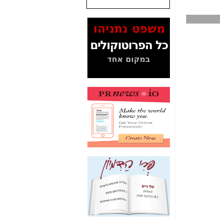
שנתנו לסלקום? -
כאן
המסמכים בנושא בזק-
Yes (תיק 4000)
מוכיחים "תפירת תיק"
לאיש הלא נכון! -
כאן
עובדות ומסמכים
המוסתרים מהציבור:
האם ביבי כשר
תקשורת עזר לקב'
בזק? -
כאן
מה מקור ה-Fake
News שהביא לתפירת
תיק לביבי והעלמת
החשודים הנכונים -
כאן
אחת הרגליים של "תיק
4000 התפור"
התמוטטה היום
בניצחון (כפול) של בזק
-
כאן
איך כתבות מפנקות