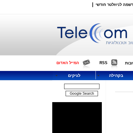
|
שמה לניוזלטר חודשי
RSS
המייל האדום
בות
בקהילה
לגיקים