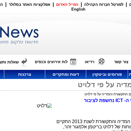
|
|
|
|
לפורטל חברות הקהילה
המייל האדום
אפלקציות האתר בסלולר
הר
English
צור קשר
וידיאו
לוח אירועים וכנסים
שאלות ותשו
פורומים וביטקוין
דעות ומחקרים
צרכנות
יה על פי דלויט
 התקשורת והמדיה על פי דלויט
כנס התחזיות והמגמות במגזר הטכנולוגיה, המדיה והתקשורת לשנת 2013 התקיים
חות של דלויט בריטמן אלמגור זהר,