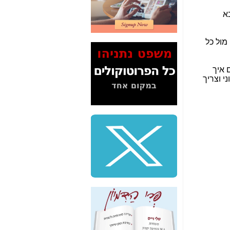
2" על תעלולי השר
א
משה כחלון -
כאן
המשך חשיפת הבלוף
מול כל
ששמו "מהפיכת
הסלולר" ואיך מסרסים
את הנתונים לציבור -
ם איך
כאן
 וצריך
סיכום ביקור בסיליקון
ואלי - למה 3 הגדולות
משקיעות ומפתחות
באותם תחומים -
כאן
שלמה פילבר (עד
לאחרונה מנכ"ל משרד
התקשורת) - עד
מדינה? הצחקתם
אותי! -
כאן
"יש אפליה בחקירה"?
חשיפה: למה השר
משה כחלון לא נחקר
עד היום? -
כאן