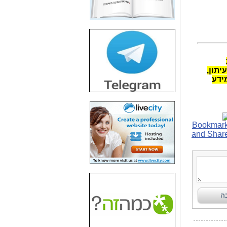
חשיפת חשד לשחיתות
הדומה לזו של "תיק
4000" אך בתחום
הסלולר -
כאן
חשיפת מה שלא
רוצים שתדעו בעניין
יתון,
פריסת אנלימיטד
ידע
(בניחוח בלתי נסבל) -
כאן
חשיפה: איוב קרא
אישר לקבוצת סלקום
בדיוק מה שביבי אישר
ל-Yes ולבזק -
כאן
האם השר איוב קרא
היה צריך בכלל לחתום
על האישור, שנתן
לקבוצת סלקום? -
כאן
האם ביבי וקרא קבלו
בכלל תמורה עבור
ההטבות הרגולטוריות