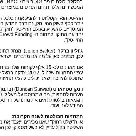
בסלול
המכשירים הללו. תחום הפרסום במוצרים הנ
ההי-טק הוא הקטליזטור להניע את הכלכלה ו
יותר כסף לשוק ההיי-טק, גם דרך המדען הר
המוסדיים להשקיע בעולם ההיי-טק. 'חוק הא
ההיי-טק".
ג'וליון ברקר
(Jolion Barker
לכן, מבינים כאן על מה אנו מדברים. ישרא
אנו מאזינים לכ- 15 אלף לק
שתוכלו להיווכח, שאנו יכולים להציג תחזיו
דנקן סטיוארט
המידע לענן ועוד.
התחזיות הבולטות לשנה הקרובה:
א
השליטה בקול עדיין לא בשל מספיק, לכן המ