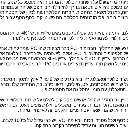
. יש מחסור בתדרים ההולך וגדל. הסיבה: יותר מדי Data על רשתות הסלולר. המחסור הזה מוכפל כל שנה
נוספים בעולם נהיו איטיות. אנו בדרך לחזור לרוחבי הפס של החיוג במודם א
ום, כמו כל משאב במחסור. חברות הסלולר נעות לכיוון של 'הסטת תע
וצים רוחבי פס מובטחים בסלולר. הם פשוט יקחו כסף נוסף עבור גל
. הטלוויזיות נהיות גדולות יותר כל שנה. אולם, התמונה נהיית מפוקס
ם והלוויין לא מותאמות לזה. לכן, זה יתפתח לאט. אין מה למהר.
. נכנסנו לעולם ה- Post PC. אנו כבר באמצע של התהליך. חברות ה- PC כבר מב
כך מהר. הטאבלטים נוגסים בנתחי השוק של הלפטופים ומחשבי ה- PC. אולם, ליישומים של כתיבה, טבלא
חישובים מורכבים, עבודה קבוצתית, עבודה מרחוק, עדיין ה- PC הוא המלך. עדיין 80% מהמ
מה- PC. כך שאסור לאיש להזניח את הצרכים של השוק הזה. עדיין הצעירים אוהבים PC יותר מטאבלט.
הטרנד הבא הוא Phablet. זה שילוב של מכשיר סלולר וטאבלט. זה יבוא בגדלים של 6 
שימוש במסרונים, צ'ט, מיילים, וידיאו וכיו"ב. כך, התחזית שלנו מראה
הטאבלט, עם הזמן, יחסל גם את הסמארטפון.
ויין. זה תהליך שהחל. אנשים מפסיקים לשלם על שירותי הטלוויזיה של
יה מואצת. הכיוון ברור. צעירים, משכילים, אלו שצופים מעט, הם הראשו
ה הוא, שהם יישארו עם העניים והזקנים. זה לא עתיד מזהיר.
. ה-Crowd Funding עובד! זה פשוט מגייס כסף ולכל מטרה. ה
ים בשיטה הזו. זה עתיד להיפתר בקרוב בחקיקה.