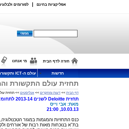
|
אפליקציות בחינם
לפורומים ולבלוגים
מי אנחנו
חזרה לדף הבית
חדשות
עולם ה-ICT ותקשורת
תחזית עולם התקשורת והמד
דף הבית
>>
דעות ומחקרים
>>
אנליסטים
>> תחזית עולם
תחזית Deloitte לשנים 2013-14 לתחומי ה- ICT נחשפת לציבור
מאת: אבי וייס
10.03.13, 21:00
בת"א בנוכחות מאות רבות של אורחים ולקו