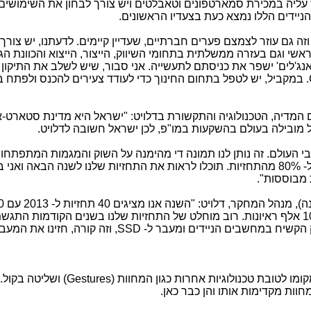
ר, כולם רוצים 4G. רוצים BYOD. יש עליה במכירת סמארטפונים וטאבלטים ויש צורך לבחון את השימוש
יידים הללו נמצא כעת בצעדיו הראשונים.
זה גם עוזר לצמצם פערים חברתיים, שעדיין קיימים. לדעתנו, יש צורך
אשי וגם בעזרה ממשלתית בתחומי השיווק, הייצור, הייצוא והכוונת הג
נג'לים' ישפר את כניסתם לתעשייה. אני סבור, שיש לשלב את התיקון 
יחד עם התיקון לתחום ה- Crowd Funding. במקביל, יש לטפל בתחום החינוך כדי לעודד צעירים להכנס ולפת
), מנהל תחום המדיה, הטכנולוגיה והתקשורת בדלויט: "ישראל היא מדינת סטארט-
ל מובילה בעולם בהשקעות במו"פ, לכן ישראל חשובה לדלויט.
וחות שלנו ברחבי העולם. זה נותן לנו תמונה די מהימנה על השוק והמגמות המתפתחו
עפ"י התחזיות שלנו ל- 2012, צדקנו במעל ל- 80% מהתחזיות. תוכלו לראות את התחזיות שלנו לשנה הבאה ואנ
ת מבוססות".
(Duncan Stewart) (
הערות לתחזיות, מה שמבוסס על מעל ל- 10 אלף ראיונות. רוב מוחלט של התחזיות שלנו בשנים הקודמות ה
דוגמאות בולטות: חזינו את מותו של הדיסק הקשיח במחשבים הניידים ומעבר ל- SSD, וזה קורה, 
. ה"שלט רחוק" שאנו מכירים ייאבד את מקומו לטובת טכנולוגיות אחרות כגון המחו
חוות מקדימות אותו והן כבר כאן.