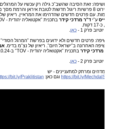
שיפה: זאת הסיבה שהשב"כ גילה רק עכשיו על המרגלים שהופעלו
ע"י איראן. פירוט 8 פרשיות ריגול חדשות לטובת איראן והרמת מסך מעל 3
ות. עם פרטים חדשים שהדהימו את המראיין. ריאיון של נצ"מ
יס
ע"י
ד"ר
מרדכי קידר
בתכנית "אקטואליה יהודית - TOV"
טיוב פרק 1 -
כאן
.
פה: פרטים חדשים ולא ידועים בפרשת "המרגל הסודי" ומה
פה האחרונה ב"ישראל היום". ריאיון של נצ"מ בדימ.
אבי
רדכי קידר
בתכנית "אקטואליה יהודית - TOV" ב-27.10.24, כ-34
טיוב פרק 2 -
כאן
.
מדהים ומרתק למתעניינים - יש
https://bit.ly/Mechda
וגם כאן:
https://bit.ly/Praklitistan
. וגם
כאן
.