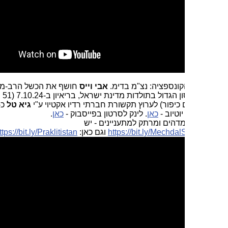
קונספציה: נצ"מ בדימ.
אבי וייס
חושף את הכשל הרב-מערכתי
שהוביל לאסון הגדול בתולדות מדינת ישראל, בריאיון ב-7.10.24 (51 שנה
כיפור) לערוץ תקשורת חברתי רדיו אקטיוי ע"י
גיא טל
כ-46 דקות.
יוטיוב -
כאן
. לינק לסרטון בפייסבוק -
כאן
.
מדהים ומרתק למתעניינים - יש
https://bit.ly/Mechda
וגם כאן:
https://bit.ly/Praklitistan
.