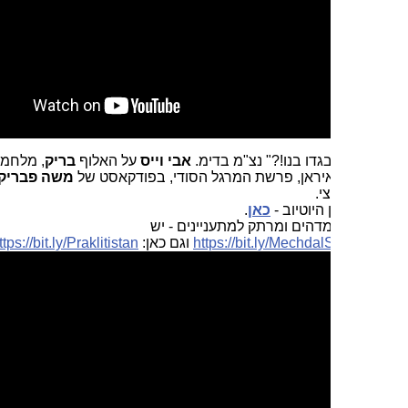
בגדו בנו!?" נצ"מ בדימ.
אבי וייס
על האלוף
בריק
, מלחמה בעזה,
איראן, פרשת המרגל הסודי, בפודקאסט של
משה פבריקנט
,
י.
היוטיוב -
כאן
.
מדהים ומרתק למתעניינים - יש
https://bit.ly/Mechda
וגם כאן:
https://bit.ly/Praklitistan
. וגם
כאן
.