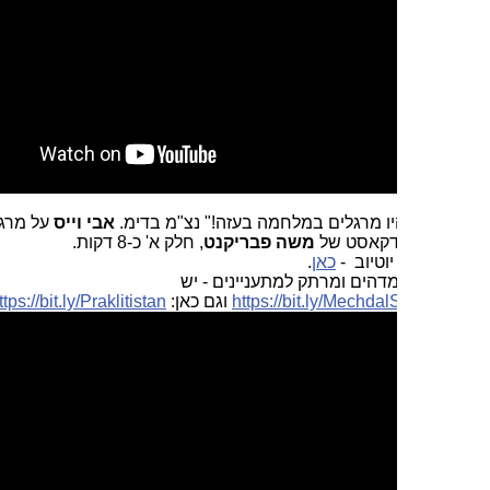
יו מרגלים במלחמה בעזה!" נצ"מ בדימ.
אבי וייס
על מרגלים ופרשת
דקאסט של
משה פבריקנט
, חלק א' כ-8 דקות.
יוטיוב -
כאן
.
מדהים ומרתק למתעניינים - יש
https://bit.ly/Mechda
וגם כאן:
https://bit.ly/Praklitistan
. וגם
כאן
.