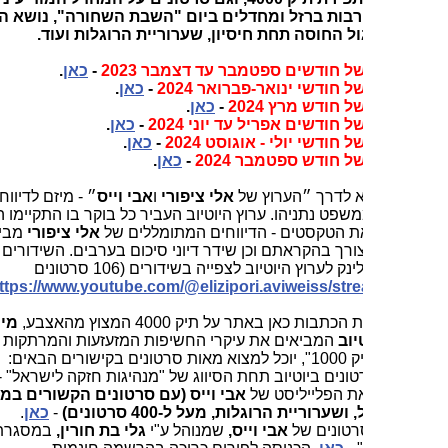
ות ברזל ומחדלים ביום "השבת השחורה", נושא החטופים,
 החוסה תחת חיסיון, שערוריית הרוגלות ועוד.
 חודשים ספטמבר עד דצמבר 2023
-
כאן
.
חודשי ינואר-פברואר 2024
-
כאן
.
חודש מרץ 2024
-
כאן
.
חודשים אפריל עד יוני 2024
-
כאן
.
חודשי יולי - אוגוסט 2024
-
כאן
.
 חודש ספטמבר 2024
-
כאן
.
אלי ציפורי
ו
אבי וייס
״ - מיזם לדיווחים
שפט נתניהו. ערוץ היוטיוב העביר כל בוקר בו התקיימו הדיונים
ת הטקסטים - הדיווחים המתומללים של
אלי ציפורי
מביהמ"ש על
רך בהקראתם וכן שידר דיוני סיכום בערבים. השידורים הסתיימו
ב-6.7.23. הלינק לערוץ היוטיוב לצפייה בשידורים (106 סרטונים
https://www.youtube.com/@elizipori.aviweiss/str
ות כאן באתר על תיק 4000 המצוץ מהאצבע,
מי שמעוניין
יוב
המביאים את עיקרי החשיפות המזעזעות והמרתקות ב"תיק
, יוכל למצוא מאות סרטונים בקישורים הבאים:
טונים ביוטיוב תחת הסיווג של "מנהיגות חזקה לישראל" -
כאן
. זה
את הפלייליסט של
אבי וייס (עם סרטונים הקשורים במלחמת
, ושערוריית הרוגלות,
מעל ל-400 סרטונים
)
-
כאן
.
רטונים של
אבי וייס,
שמנוהל ע"י
גלי בת חורין,
במסגרת "פורום