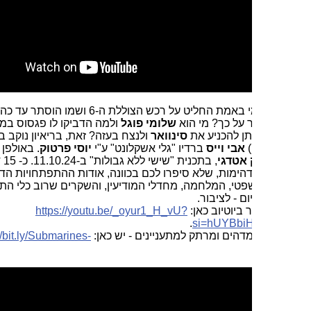
: מי באמת החליט על רכש הצוללת ה-6 ושמו הוסתר עד כה מהציבור
 על כך? מי הוא
שלומי פוגל
ולמה הדביקו לו פגסוס במשך כחצי
תן להכניע את
סינוואר
ולנצח בעזה? זאת, בריאיון נוקב ביותר של
)
אבי וייס
ברדיו "גלי אשקלונט" ע"י
יוסי פרטוק
. באולפן גם
ליאור
אטדגי
, בתכנית "שישי ללא גבולות" ב-11.10.24. כ- 15 דקות,
ימות, שלא סיפרו לכם בכוונה, אודות ההתפתחויות הדרמטיות
טי, המלחמה, מחדלי המודיעין, והשקרים שרוב כלי התקשורת
ום - לציבור.
 ביוטיוב כאן:
https://youtu.be/_oyur1_H_vU?
.
si=hUYBbi
מדהים ומרתק למתעניינים - יש כאן:
https://bit.ly/Submarines-