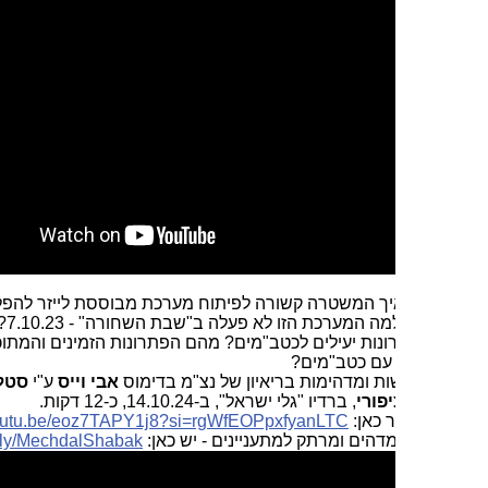
יך המשטרה קשורה לפיתוח מערכת מבוססת לייזר להפלת
כטב"מים? למה המערכת הזו לא פעלה ב"שבת השחורה" - 7.10.23? למה אין
רונות יעילים לכטב"מים? מהם הפתרונות הזמינים והמתוכננים
עם כטב"מים?
ת ומדהימות בריאיון של נצ"מ בדימוס
אבי וייס
ע"י
סטלה קורין
פורי
, ברדיו "גלי ישראל", ב-14.10.24, כ-12 דקות.
ר כאן:
si=rgWfEOPpxfyanLTC
https://youtu.be/eoz7TAPY1j8?
.
מדהים ומרתק למתעניינים - יש כאן:
https://bit.ly/MechdalShabak
.