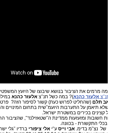
מה מרמים את הציבור בנושא שיבוצו של היועץ המשפטי של
נ"צ
אלעזר כהנא
)?
במה כשל תנ"צ
אלעזר כהנא
במילוי תפקידו?
אב תלם
(שהחליט לפרוש כעת) קשור לסיפור הזה? פרטי
לא תיאמן על התערבות היועמ"שית בתחום המינויים והשיבוצים
 קצינים בכירים במשטרת ישראל.
 חשובות ומזעזעות ממדינת ה"שטאזילנד", שהציבור הרחב לא
בכלי התקשורת - בכוונה.
ן של נצ"מ בדימ.
אבי וייס
ע"י
אלי ציפורי
ברדיו "גלי ישראל"