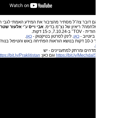
ם דובר צה"ל מסתיר מהציבור את המידע האמתי לגבי היקף
חמה? ריאיון של נצ"מ בדימ.
אבי וייס
ע"י
אלעזר שטרום
בתכנית
7.10.2, כ-15 דקות.
ביוטיוב -
כאן
. לינק לסרטון בטיקטוק -
כאן
.
שידור המשך כ-10 דקות בנושא הוראות הפתיחה באש והטיפול בנוח'בות
.
מדהים ומרתק למתעניינים - יש
https://bit.ly/Mechda
וגם כאן:
https://bit.ly/Praklitistan
.