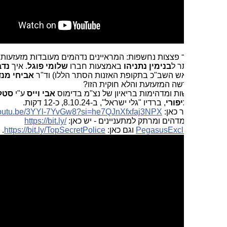
ד פצצות נחשפות: המראיינים נדהמים מעובדות מזעזעות לגבי
ר ל
בנימין נתניהו
באמצעות חברו
שלומי פוגל
. איך
נדב ארגמן
ש השב"כ בתקופת האזנות הסתר הללו) וד"ר
אביחי מנדלבליט
ה המזעזעת והלא חוקית הזו?
ת ומדהימות בריאיון של נצ"מ בדימוס
אבי וייס
ע"י
סטלה קורין
פורי
, ברדיו "גלי ישראל", ב-8.10.24, כ-12 דקות.
ר כאן:
si=he7QJnXfxfaj3NPX
https://youtu.be/3YYl-7YvGw8?
.
מדהים ומרתק למתעניינים - יש כאן:
https://bit.ly/
PegasusExc
וגם כאן:
https://bit.ly/TopSecretPolice
.