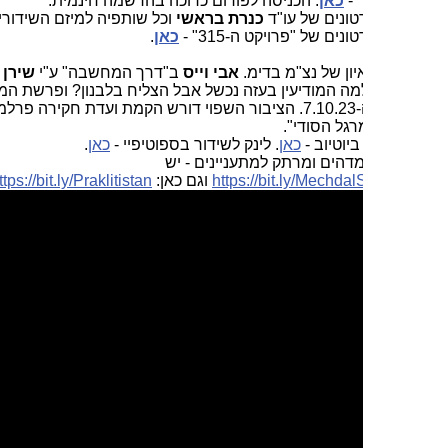
 -
כאן
. הכניסה לפורום כרוכה בהרשמה חינמית.
טונים של עו"ד
כנרת בראשי
וכל שותפיה למיזם השידורים -
כאן
.
נים של "פרויקט ה-315" -
כאן
.
איון של נצ"מ בדימ.
אבי וייס
ב"דרך המחשבה" ע"י
שירן רז של
שעה
מה המודיעין בעזה נכשל אבל הצליח בלבנון? ופרשת המרגל
החמורה מה-7.10.23. הציבור השפוי דורש הקמת ועדת חקירה פרלמנטרית
גל הסודי".
ביוטיוב -
כאן
. לינק לשידור בספוטיפיי -
כאן
.
מדהים ומרתק למתעניינים - יש
https://bit.ly/Mechda
וגם כאן:
https://bit.ly/Praklitistan
. וגם
כאן
.