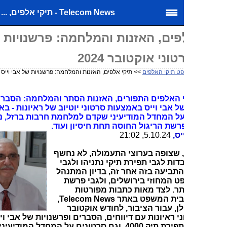
Telecom News - תיקי אלפים, ...
פים, האזנות והמלחמה: פרשנויות של אבי
וני אוקטובר 2024
ט תיקי האלפים
>> תיקי אלפים, האזנות והמלחמה: פרשנויות של אבי וייס בסרטוני
האלפים התפורים, האזנות הסתר והמלחמה: הסברים, דיווחים
ל אבי וייס באמצעות סרטוני יוטיוב של ראיונות - באוקטובר
ולל על המחדל המודיעיני שקדם למלחמת חרבות ברזל, נושא
רשת הריגול החוסה תחת חיסיון ועוד.
יס,
5.10.24, 21:02
, שצופה בערוצי התעמולה, לא נחשף
ות לגבי תפירת תיקי נתניהו ולגבי
התביעה בזה אחר זה, בדיון המתנהל
 המחוזי בירושלים, ולגבי פרשת
ר. לצד מאות כתבות מפורטות
ועדכונים מבית המשפט באתר Telecom News,
ן, עבור הציבור, לחודש אוקטובר
רטוני ראיונות עם דיווחים, הסברים ופרשנויות של אבי וייס, הראשון
שחשף את תפירת תיק 4000, וגם סרטונים על המחדל המודיעיני שקדם