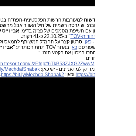
דשות
למעורבות הרשות הפלסטינית-הפת"ח בטבח ובחטיפות בנחל
ובה: יש גרסה רשמית של חיל האוויר אבל מהשטח העדויות סותרות
יון עם חשיפת מסמכים של נצ"מ בדימ.
אבי וייס
ע"י
אלכס בקלו
ודית-TOV
" ב-22.10.25 כ-41 דקות.
-
כאן
. סרטון קצר על החמ"ל המשותף לחמאס ולפת"ח -
כאן
.
 שפורסם
כאן
באתר TOV תחת הכותרת: "
אבי וייס
: “בכל הסרטונים
חתכו במכוון את הקטע הזה”."
רים
.
https://web.tresorit.com/l/zEfnp#6TkB53ZJXG2Zww
מרתק למתעניינים - יש כאן:
https://bit.ly/MechdalShabak
, גם
https://bi
וכאן:
https://bit.ly/MechdalShabak2
.