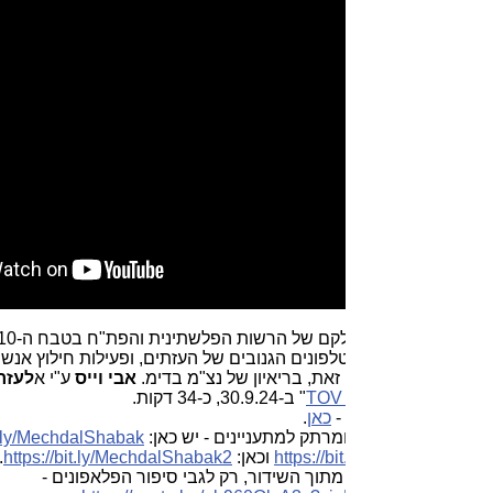
: חשיפת חלקם של הרשות הפלשתינית והפת"ח בטבח ה-7,10, ההסתרה של
"כ לגבי 800 הטלפונים הגנובים של העזתים, ופעילות חילוץ אנשי שב"כ מעוטף עזה,
זאת, בריאיון של נצ"מ בדימ.
אבי וייס
ע"י א
לעזר שטרום
בתכנית
" ב-30.9.24, כ-34 דקות.
-
כאן
.
מרתק למתעניינים - יש כאן:
https://bit.ly/MechdalShabak
, גם
https://bi
וכאן:
https://bit.ly/MechdalShabak2
.