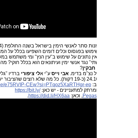
. חשיפת היקף האזנות סתר לאנשי הימין בישראל בשנה החולפת (2024). האם
מוש בפגסוס וכלים דומים השפיעו בכלל על המשטרה
ין נתונים על שימוש ב"עין הנץ" ומי משתמש במערכת החודרנית
תי" נגד אנשי ימין ועיתונאים הוא בכלל חוקי? מה צפוי בהמשך עדותו
חבקין
?
ל נצ"מ בדימ.
אבי וייס
ע"י א
לי ציפורי
ברדיו "גלי ישראל" בתכנית
ב:
si=PTqoz5XaRTHgr-ep
https://youtu.be/e75RVIP-CEw?
.
מרתק למתעניינים - יש כאן:
https://bit.ly/
Pegas
, וכאן:
https://did.li/HX6aa
.