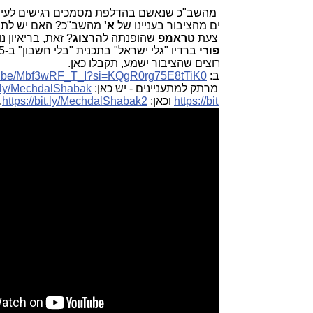
מהשב"כ שנאשם בהדלפת מסמכים רגישים לעיתונאים ולשר
 מהציבור בעניינו של
א'
מהשב"כ? האם יש לתת חנינה ל
נתניהו
הצעת
טראמפ
שהופנתה ל
הרצוג
? זאת, בריאיון נוקב של נצ"מ בדימ.
ורי
ברדיו "גלי ישראל" בתכנית "בלי חשבון" ב-17.10.25 (כ-20
וצים שהציבור ישמע, תקבלו כאן.
ב:
si=KQgR0rg75E8tTiK0
https://youtu.be/Mbf3wRF_T_I?
.
מרתק למתעניינים - יש כאן:
https://bit.ly/MechdalShabak
, גם
https://bi
וכאן:
https://bit.ly/MechdalShabak2
.