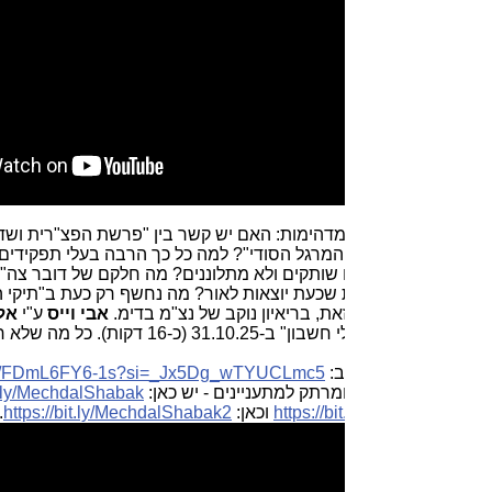
מדהימות: האם יש קשר בין "פרשת הפצ"רית ושדה-תימן" לפרשות
מרגל הסודי"? למה כל כך הרבה בעלי תפקידים בכירים יודעים על
 שותקים ולא מתלוננים? מה חלקם של דובר צה"ל ואנשיו בהסתרת
שכעת יוצאות לאור? מה נחשף רק כעת ב"תיקי האלפים" כולל
את, בריאיון נוקב של נצ"מ בדימ.
אבי וייס
ע"י
אלי ציפורי
ברדיו "גלי
ישראל" בתכנית "בלי חשבון" ב-31.10.25 (כ-16 דקות). כל מה שלא רוצים שהציבור
ב:
si=_Jx5Dg_wTYUCLmc5
https://youtu.be/FDmL6FY6-1s?
.
מרתק למתעניינים - יש כאן:
https://bit.ly/MechdalShabak
, גם
https://bi
וכאן:
https://bit.ly/MechdalShabak2
.