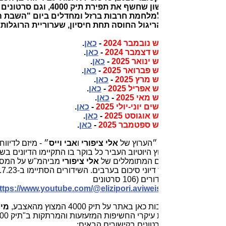
של אבי וייס, הראשון שחשף את תפירת תיק 4000, וגם סרטונים על המחדל
מלחמת חרבות ברזל ומחדלים ביום "השבת השחורה", נושא
גול החוסה תחת חיסיון, שערוריית הרוגלות ועוד.
ובמבר 2024
-
כאן
.
צמבר 2024
-
כאן
.
ואר 2025
-
כאן
.
ברואר 2025
-
כאן
.
רץ 2025
-
כאן
.
פריל 2025
-
כאן
.
י 2025
-
כאן
.
וני-יולי 2025
-
כאן
.
וגוסט 2025
-
כאן
.
ספטמבר 2025
-
כאן
.
אלי ציפורי
ו
אבי וייס
״ - מיזם לדיווחים ופרשנויות
 היוטיוב העביר כל בוקר בו התקיימו הדיונים בשידור חי את
ם המתומללים של
אלי ציפורי
מביהמ"ש על המסך ללא צורך
בהקראתם וכן שידר דיוני סיכום בערבים. השידורים הסתיימו ב-6.7.23. הלינק לערוץ
היוטיוב לצפייה בשידורים (106 סרטונים
https://www.youtube.com/@elizipori.aviwei
תר על תיק 4000 המצוץ מהאצבע,
מי שמעוניין בסרטוני
י החשיפות המזעזעות והמרתקות ב"תיק 4000" ו"בתיק 1000"
,
טונים בקישורים הבאים: