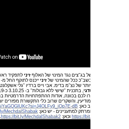
 בג"צים נגד המינוי של האלוף
זיני
לתפקיד ראש השב"כ ולמה?
שב"כ ככל שהמינוי של
זיני
ייכנס לתוקף החל מ- 5.10.25?
יותר של נצ"מ בדימ. אבי וייס ברדיו "גלי אשקלונט" ע"י
יוסי פרטוק
.
דגי
, בתכנית "שישי ללא גבולות" ב- 3.10.25 כ-19 דקות, בחשיפות
ו לכם בכוונה, אודות ההתפתחויות הדרמטיות בתחום המשפטי,
יעין, והשקרים שרוב כלי התקשורת מפזרים יום יום - לציבור.
ב כאן:
si=J4OLFy9_iOp7E-dB
https://youtu.be/hiYaGQGlUKc?
.
מרתק למתעניינים - יש כאן:
https://bit.ly/MechdalShabak
, גם
https://bi
וכאן:
https://bit.ly/MechdalShabak2
.