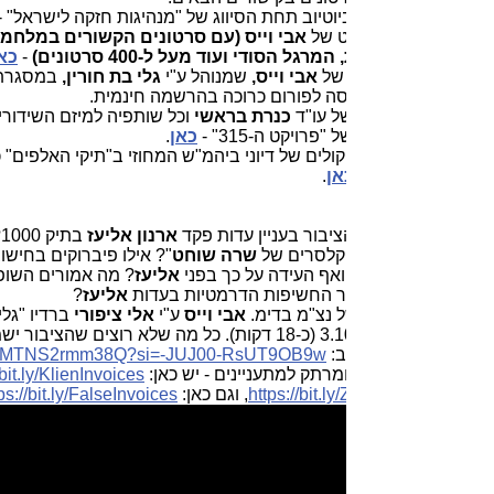
יוטיוב תחת הסיווג של "מנהיגות חזקה לישראל" -
כאן
. זה כולל
ט של
אבי וייס (עם סרטונים הקשורים במלחמת חרבות ברזל,
 המרגל הסודי ועוד
מעל ל-400 סרטונים
)
-
כאן
.
 של
אבי וייס,
שמנוהל ע"י
גלי בת חורין,
במסגרת "פורום קפה
יסה לפורום כרוכה בהרשמה חינמית.
ל עו"ד
כנרת בראשי
וכל שותפיה למיזם השידורים העצמאי -
כאן
.
פרויקט ה-315" -
כאן
.
וקולים של דיוני ביהמ"ש המחוזי ב"תיקי האלפים" כולל "ערוץ סרטונים
אן
.
יבור בעניין עדות פקד
ארנון אליעז
בתיק 1000? למה הוטל צו
הקלסרים של
שרה שוחט
"? אילו פיברוקים בחישובים של הרכישות
אף העידה על כך בפני
אליעז
? מה אמורים השופטים בתיקי
ר החשיפות הדרמטיות בעדות
אליעז
?
ל נצ"מ בדימ.
אבי וייס
ע"י
אלי ציפורי
ברדיו "גלי ישראל" בתכנית
ב:
si=-JUJ00-RsUT9OB9w
https://youtu.be/MTNS2rmm38Q?
.
מרתק למתעניינים - יש כאן:
https://bit.ly/KlienInvoices
,
https://bit.l
, וגם כאן:
https://bit.ly/FalseInvoices
.