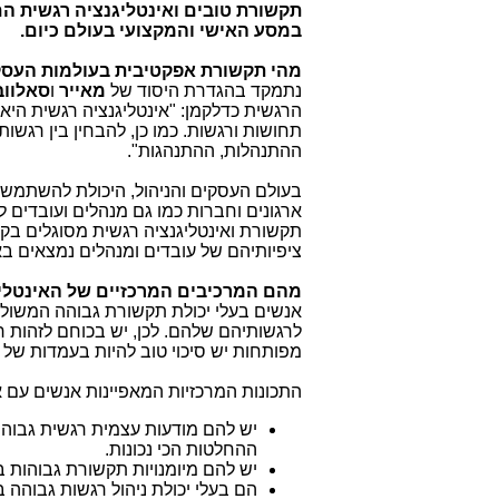
תקשורת טובים ואינטליגנציה רגשית
הם
במסע האישי והמקצועי בעולם כיום
.
מהי תקשורת אפקטיבית בעולמות העסקי
נתמקד בהגדרת היסוד של
מאייר
ו
סאלווב
הרגשית כדלקמן: "אינטליגנציה רגשית היא
תחושות ורגשות. כמו כן, להבחין בין רגשו
ההתנהלות, ההתנהגות".
בעולם העסקים והניהול, היכולת להשתמש 
ארגונים וחברות כמו גם מנהלים ועובדים ל
תקשורת ואינטליגנציה רגשית מסוגלים בקל
ציפיותיהם של עובדים ומנהלים נמצאים ב
מהם
המרכיבים המרכזיים של האינטלי
אנשים בעלי יכולת תקשורת גבוהה המשולב
לרגשותיהם שלהם. לכן, יש בכוחם לזהות ר
מפותחות יש סיכוי טוב להיות בעמדות של מנ
התכונות המרכזיות המאפיינות אנשים עם א
יש להם מודעות עצמית רגשית גבוה
ההחלטות הכי נכונות
.
יש להם מיומנויות תקשורת גבוהות ב
הם בעלי יכולת ניהול רגשות גבוהה 