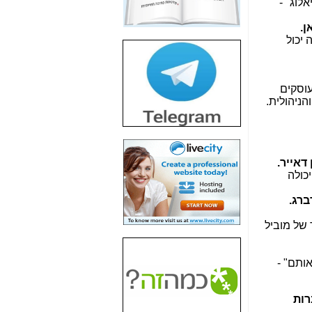
לוג" -
חשיפת חשד לשחיתות
הדומה לזו של "תיק
ן.
4000" אך בתחום
 יכול
הסלולר -
כאן
חשיפת מה שלא
רוצים שתדעו בעניין
עוסקים
פריסת אנלימיטד
הניהולית.
(בניחוח בלתי נסבל) -
כאן
חשיפה: איוב קרא
אישר לקבוצת סלקום
ן דאייר.
בדיוק מה שביבי אישר
כולה
ל-Yes ולבזק -
כאן
ברג.
האם השר איוב קרא
היה צריך בכלל לחתום
 של מוביל
על האישור, שנתן
לקבוצת סלקום? -
כאן
אותם" -
האם ביבי וקרא קבלו
בכלל תמורה עבור
ההטבות הרגולטוריות
רות
שנתנו לסלקום? -
כאן