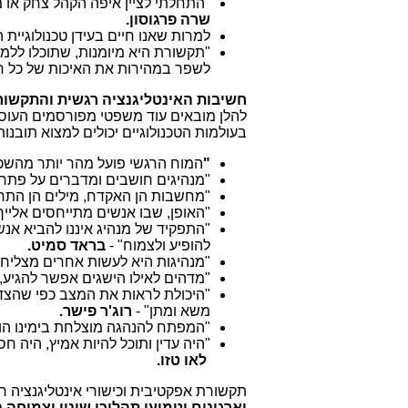
"
התחלתי לציין איפה הקהל צחק או מח
שרה פרגוסון.
למרות שאנו חיים בעידן טכנולוגיית
"
תקשורת היא מיומנות, שתוכלו ללמוד
לשפר במהירות את האיכות של כל ח
חשיבות האינטליגנציה רגשית והתקשור
להלן מובאים עוד משפטי מפורסמים העוסקי
בעולמות הטכנולוגיים יכולים למצוא תובנ
"
המוח הרגשי פועל מהר יותר מהשכ
"
מנהיגים חושבים ומדברים על פתרונ
"
מחשבות הן האקדח, מילים הן הת
"
האופן, שבו אנשים מתייחסים אליי
"
התפקיד של מנהיג איננו להביא אנש
להופיע ולצמוח
"
-
בראד סמיט.
"
מנהיגות היא לעשות אחרים מצליחי
"
מדהים לאילו הישגים אפשר להגיע,
"
היכולת לראות את המצב כפי שהצד 
משא ומתן" -
רוג'ר פישר.
"
המפתח להנהגה מוצלחת בימינו ה
"
היה עדין ותוכל להיות אמיץ, היה ח
לאו טזו.
תקשורת אפקטיבית וכישורי אינטליגנציה רג
וארגונים יטמיעו תהליכי שינוי וצמיחה