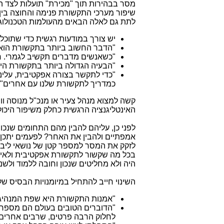
מסר בבהירות תוך "מכירת" תועלות לצד ה
שיפור מערכי התקשורת פנימה והחוצה בין 
לתת גם לאלה הבאים מהעולמות הטכנולוג
יש צורך במודעות רגשית כדי שתוכל
"
הדבר החשוב ביותר בתקשורת הוא
"
כשאנשים מדברים תקשיב לגמרי. ר
"
הבעיה הגדולה ביותר בתקשורת ה
"
כדי לתקשר בצורה אפקטיבית, עלינו
כמדריך לתקשורת שלנו עם אחרים"
קשה למצוא מנהל צעיר או מנכ"ל מנוסה וו
האינטליגנציה הרגשית כחלק משיפור היכול
לפני כן, עליהם להבין מהם התחומים שנכ
אמפתיים ולהבין את האחר? לפעמים יתכן ש
לזקק את המסר למספר קטן של נושאי ליבה 
בכל מה שקשור לתקשורת אפקטיבית ולאינטלי
היה ולא מחליטים שנכון וחובה ללמוד ולשנ
השינוי חייב להתחיל במיומנויות הבסיס של 
"
אמנות התקשורת היא שפת המנהיג
"
הדוברים הטובים בעולם הם מספרי 
לחלוק הרבה פרטים, שרבים אחרים ל