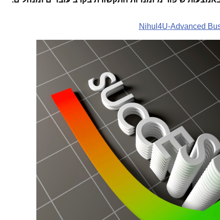
-Nihul4U
Advanced Bus