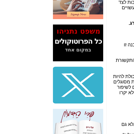
בות לצד
2" על תעלולי השר
שויים
משה כחלון -
כאן
המשך חשיפת הבלוף
ג.
ששמו "מהפיכת
הסלולר" ואיך מסרסים
את הנתונים לציבור -
כאן
ה זו
סיכום ביקור בסיליקון
ואלי - למה 3 הגדולות
 התקשורת
משקיעות ומפתחות
באותם תחומים -
כאן
ולת להיות
שלמה פילבר (עד
ת מסוגלים
לאחרונה מנכ"ל משרד
 לשיפור
התקשורת) - עד
א יקרו
מדינה? הצחקתם
אותי! -
כאן
"יש אפליה בחקירה"?
חשיפה: למה השר
משה כחלון לא נחקר
לא גם
עד היום? -
כאן