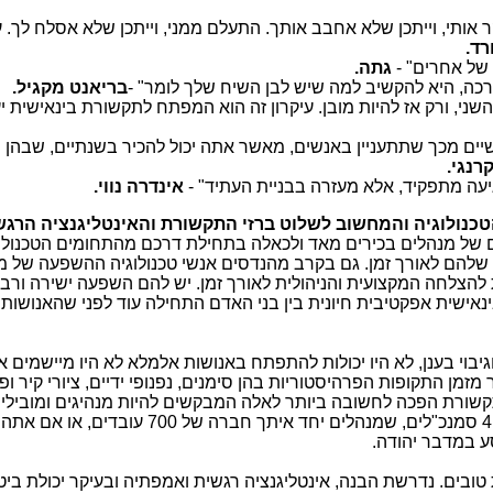
ר אותי, וייתכן שלא אחבב אותך. התעלם ממני, וייתכן שלא אסלח לך. ע
רד.
של אחרים" -
גתה.
כה, היא להקשיב למה שיש לבן השיח שלך לומר" -
בריאנט מקגיל.
ני, ורק אז להיות מובן. עיקרון זה הוא המפתח לתקשורת בינאישית יע
שיים מכך שתתעניין באנשים, מאשר אתה יכול להכיר בשנתיים, שבהן 
קרנגי.
יעה מתפקיד, אלא מעזרה בבניית העתיד" -
אינדרה נווי.
טכנולוגיה והמחשוב לשלוט ברזי התקשורת והאינטליגנציה הרגש
ם של מנהלים בכירים מאד ולכאלה בתחילת דרכם מהתחומים הטכנולוג
שלהם לאורך זמן. גם בקרב מהנדסים אנשי טכנולוגיה ההשפעה של מיו
 להצלחה המקצועית והניהולית לאורך זמן. יש להם השפעה ישירה ורב
אישית אפקטיבית חיונית בין בני האדם התחילה עוד לפני שהאנושות
גיבוי בענן, לא היו יכולות להתפתח באנושות אלמלא לא היו מיישמים 
 התקופות הפרהיסטוריות בהן סימנים, נפנופי ידיים, ציורי קיר ופ
קשורת הפכה לחשובה ביותר לאלה המבקשים להיות מנהיגים ומובילי ד
זה משנה אם אתה מבקש להוביל צוות של 4 סמנכ"לים, שמנהלים יחד איתך חברה של 700
ע במדבר יהודה.
טובים. נדרשת הבנה, אינטליגנציה רגשית ואמפתיה ובעיקר יכולת ביט