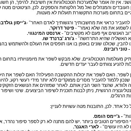
שני
.
אין זה אומר שלמערכות הטכנולוגיות אין חשיבות. להיפך, הן חשו
העובדים והמנהלים ואל מול הלקוחות והספקים. לכן, הציטוטים מטה ע
יים בתחום מערכות התקשורת תועלות לא מעטות.
 להעביר כראוי את מחשבותיך ורגשותיך לאדם האחר" -
ג'ייסון גולדבר
 לשמוע את מה שלא נאמר" -
פיטר דרוקר.
וב האנשים אף פעם לא מקשיבים" -
ארנסט המינגווי.
יא האשליה שהיא התרחשה" -
ג'ורג 'ברנרד שו.
 להבין, שכולנו שונים באופן בו אנו תופסים את העולם ולהשתמש בהבנ
-
טוני רובינס.
תיק מעולמות הטכנולוגיים, שלא מבקש לשפר את מיומנויותיו בתחום
ות להניע צוותים לעבר יעדים חדשים.
ון לשפר. האם לשפר את יכולות ההקשבה הפעילה? האם לשפר את היכ
נכון ללמוד להעביר מסרים ממוקדים ללא יותר מידי רעשי רקע, להיו
ולוודא, שהצד השני הבין אותם
.
לאחר שמזהים את הנושאים הזקוקים
גנציה הרגשית, ניתן לבנות תוכנית לשיפור הביצועים. שינוי ושיפור ל
ות הרגלים.
כל אחד. לכן, התובנות מטה עשויות לעניין:
ות"
- ג'יימס הומס.
הסיפורים הטובים ביותר
.
יש להם מתנה לא רק לספר סיפור נהדר, א
א היו עושים" -
לארי האגנר.