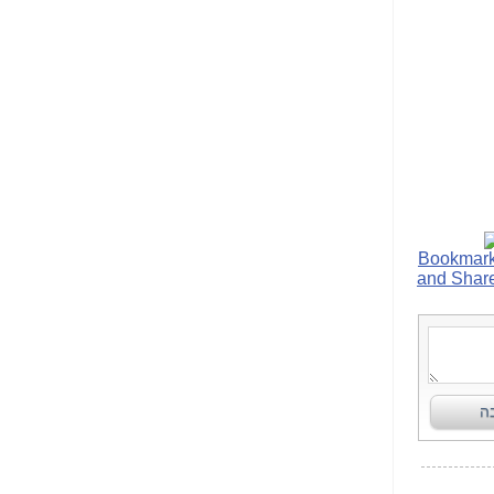
הנאה שהיא מיסודות
עבירת השוחד? -
כאן
שערוריית הקנס הענק
על בזק וחשיפת
"תעודת הביטוח" של
נתניהו בתיק 4000 -
כאן
ערוץ 20: "תיק תפור":
אבי וייס חושף את
מחדלי "תיק 4000" -
כאן
התבלבלתם: גיא פלד
הפך את כחלון, גבאי
ואילת לחשודים
המרכזיים בתיק 4000 -
כאן
פצצות בתיק 4000:
האם היו בכלל
התנגדויות למיזוג
בזק-יס? -
כאן