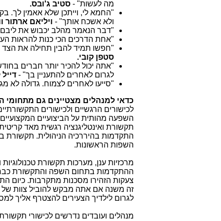
מה לעשות" -
סטיב ג'ובס.
"
החמא לי, וייתכן שלא אאמין לך. בק
ולא אשכח אותך" -
ויליאם ארתור וו
"
דבר הנאמר מהלב יכבוש את ליבם 
"
אחת הדרכים הכי כנות להראות הער
"
חפשו תמיד להבין תחילה את הצד הש
סטפן קובי.
"
אתה יכול להכיר יותר חברים בחוד
לגרום לאחרים להתעניין בך" -
דייל 
"
סייעו לאחרים לצמוח. גדולה לא מג
כדאי למנהלים מצטיינים גם מתחומי ה
לכישורים הרגשיים ולכישורים התקשורתיי
השפעה מהותית על הביצועיים המקצועיים 
תקשורת ואינטליגנציה רגשית מאד קריטית
התקדמות בהיררכיה הניהולית. תקשורת בינ
השפות הראשונות
.
מרכזיות ענן, מערכות תקשורת טכנולוגיות ו
ההתקדמות בתחום השפה והתקשורת כבר מזמן
צעקות הזהירו מסכנות מתקרבות. כיום הת
לגרום לילדיך הצעירים להצטרף אליך למס
מנהלים ועובדים נדרשים לכישורי תקשורת 