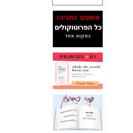
המסמכים בנושא בזק-
Yes (תיק 4000)
מוכיחים "תפירת תיק"
לאיש הלא נכון! -
כאן
עובדות ומסמכים
המוסתרים מהציבור:
האם ביבי כשר
תקשורת עזר לקב'
בזק? -
כאן
מה מקור ה-Fake
News שהביא לתפירת
תיק לביבי והעלמת
החשודים הנכונים -
כאן
אחת הרגליים של "תיק
4000 התפור"
התמוטטה היום
בניצחון (כפול) של בזק
-
כאן
איך כתבות מפנקות
הפכו לפתע לטובת