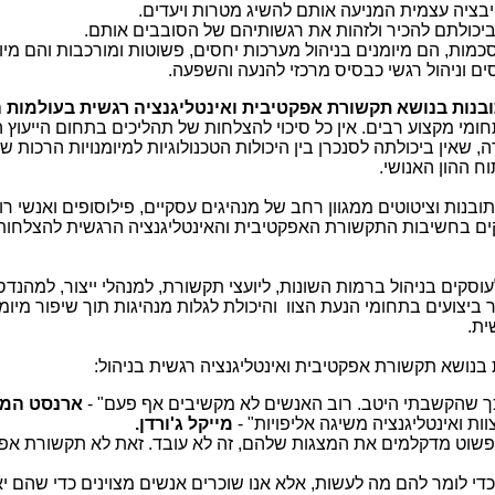
יבציה עצמית המניעה אותם להשיג מטרות ויעדים
.
 ביכולתם להכיר ולזהות את רגשותיהם של הסובבים אותם
.
מות, הם מיומנים בניהול מערכות יחסים, פשוטות ומורכבות והם מיו
סים וניהול רגשי כבסיס מרכזי להנעה והשפעה
.
בנות בנושא
תקשורת אפקטיבית ואינטליגנציה רגשית בעולמות 
מי מקצוע רבים. אין כל סיכוי להצלחות של תהליכים בתחום הייעוץ הא
 שאין ביכולתה לסנכרן בין היכולות הטכנולוגיות למיומנויות הרכות ש
וח ההון האנושי.
נות וציטוטים ממגוון רחב של מנהיגים עסקיים, פילוסופים ואנשי ר
ים בחשיבות התקשורת האפקטיבית והאינטליגנציה הרגשית להצלחות
קים בניהול ברמות השונות, ליועצי תקשורת, למנהלי ייצור, למהנדס
יצועים בתחומי הנעת הצוו והיכולת לגלות מנהיגות תוך שיפור מיומנ
ית
.
בנושא תקשורת אפקטיבית ואינטליגנציה רגשית בניהול:
כך שהקשבתי היטב. רוב האנשים לא מקשיבים אף פעם" -
ארנסט המינ
ות ואינטליגנציה משיגה אליפויות"
-
מייקל ג'ורדן.
ת פשוט מדקלמים את המצגות שלהם, זה לא עובד. זאת לא תקשורת אפק
 כדי לומר להם מה לעשות, אלא אנו שוכרים אנשים מצוינים כדי שהם יא