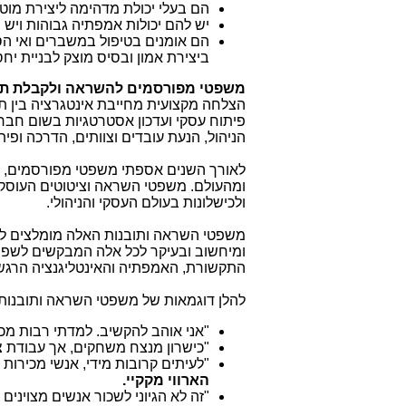
הם בעלי יכולת מדהימה ליצירת מוט
יש להם יכולות אמפתיה גבוהות ויש
הם אומנים בטיפול במשברים ואי הסכ
ביצירת אמון ובסיס מוצק לבניית יח
משפטי מפורסמים להשראה ולקבלת תו
הצלחה מקצועית מחייבת אינטגרציה בין תחו
פיתוח עסקי ועדכון אסטרטגיות בשום חברה,
הניהול, הנעת עובדים וצוותים, הדרכה ופית
לאורך השנים אספתי משפטי מפורסמים, תוב
ומהעולם. משפטי השראה וציטוטים העוסק
ולכישלונות בעולם העסקי והניהולי.
משפטי השראה ותובנות האלה מומלצים לעוס
ומיחשוב ובעיקר לכל אלה המבקשים לשפר ב
התקשורת, האמפתיה והאינטליגנציה הרגש
להלן דוגמאות של משפטי השראה ותובנות 
"
אני אוהב להקשיב. למדתי רבות מ
"
כישרון מנצח משחקים, אך עבודת צו
"
לעיתים קרובות מידי, אנשי מכירו
הארווי מקקיי.
"
זה לא הגיוני לשכור אנשים מצוינים