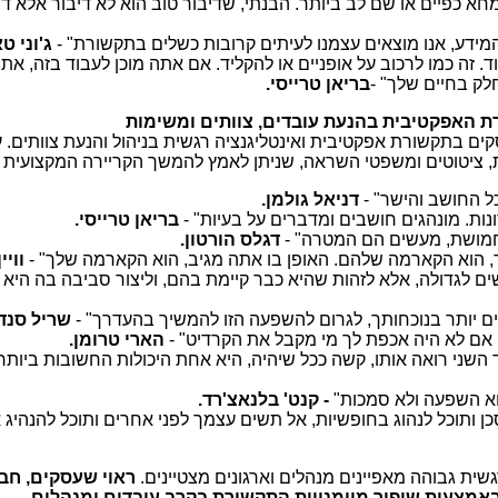
א כפיים או שם לב ביותר. הבנתי, שדיבור טוב הוא לא דיבור אלא דיא
 המידע, אנו מוצאים עצמנו לעיתים קרובות כשלים בתקשורת" -
ג'וני טא
. זה כמו לרכוב על אופניים או להקליד. אם אתה מוכן לעבוד בזה, אתה
לק בחיים שלך" -
בריאן טרייסי.
ת האפקטיבית בהנעת עובדים, צוותים ומשימות
ם בתקשורת אפקטיבית ואינטליגנציה רגשית בניהול והנעת צוותים. 
ות, ציטוטים ומשפטי השראה, שניתן לאמץ להמשך הקריירה המקצועית ו
ל החושב והישר" -
דניאל גולמן.
ות. מונהגים חושבים ומדברים על בעיות" -
בריאן טרייסי.
חמושת, מעשים הם המטרה" -
דגלס הורטון.
ך, הוא הקארמה שלהם. האופן בו אתה מגיב, הוא הקארמה שלך" -
וויי
ים לגדולה, אלא לזהות שהיא כבר קיימת בהם, וליצור סביבה בה היא י
ם יותר בנוכחותך, לגרום להשפעה הזו להמשיך בהעדרך" -
שריל סנד
 אם לא היה אכפת לך מי מקבל את הקרדיט" -
הארי טרומן.
השני רואה אותו, קשה ככל שיהיה, היא אחת היכולות החשובות ביותר
וא השפעה ולא סמכות"
-
קנט' בלנאצ'רד.
סכן ותוכל לנהוג בחופשיות, אל תשים עצמך לפני אחרים ותוכל להנהיג 
שית גבוהה מאפיינים מנהלים וארגונים מצטיינים.
ראוי שעסקים, חב
 באמצעות שיפור מיומנויות התקשורת בקרב עובדים ומנהלים.