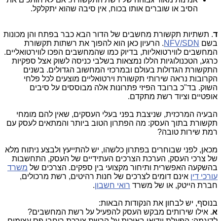
הסיב או שוברים אותו בכוח, אין סיבה שהוא יתקלקל.
ד
. תשתיות תקשורת מחשבים של הדור הבא כבר בפתח והן מכונות
בשם
NFV/SDN
. הרעיון כאן הוא להפוך את רשתות תקשורת
המחשבים לווירטואליות, בדיוק כמו שהמחשבים הפכו לווירטואליים.
כרגע, הטכנולוגיות הללו נמצאות בשלבי כניסה לשוק אצל ספקיות
התקשורת הגדולות בעולם ובמרכזי המחשוב הגדולים. בשנים
הקרובות נראה שירותי תקשורת וירטואליים מוצעים לכל פלחי
השוק. בד"כ ברובד הפיזי פתרונות אלה מבוססים על סיבים
אופטיים וציוד רשת מתקדם.
הבעיה המרכזית, שניצבת בפני בעלי העסקים, שאין להם מומחי
תקשורת בתוך העסק: מה הפתרון הטוב ביותר והמתאים לעסק עם
רמת שירות טובה?
מכאן, לפני שבוחרים בפתרון כלשהו, יש להתייעץ ולבצע ניתוח מלא
של צרכי העסק, הערכת הצרכים העתידיים של העסק, התחשבות
בהשקעה האפשרית ותיחור מקצועי בין ספקים. הצרכים של
משרד
עורכי דין
אינם דומים לצרכים של חנות רהיטים, רשת מרכולים,
חברת הייטק, או של משרד
רואי חשבון
.
בנוסף, יש לבחון את הנקודות הבאות:
א
. אילו שירותים מבקש העסק להפעיל על רשת המחשבים?
לדוגמה: הפעלת וידיאו באיכות על הרשת צורכת רוחבי פס עצומים.