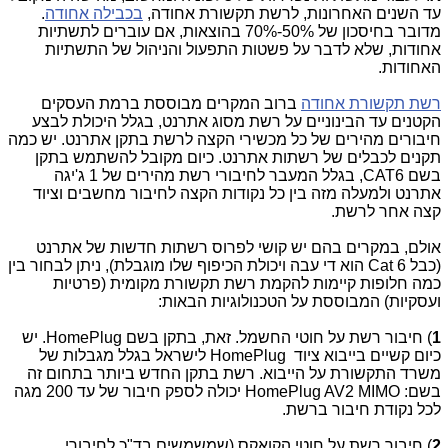
עד השנים האחרונות, לרשת תקשורת אחודה,
בכבילה אחודה
.
מדובר בחיסכון של 50%-70% בהוצאות, אם עוברים לתשתיות
אחודות, שלא לדבר על פשטות התפעול והניהול של התשתיות
האחודות
.
רשת תקשורת אחודה
ברוב המקרים מבוססת ברמת העסקים
הקטנים עד הבינוניים על רשת מסוג אתרנט, בגלל היכולת לבצע
חיבורים מהירים של כל מכשירי הקצה לרשת בתקן אתרנט. יש כמה
תקנים לכבלים של רשתות אתרנט. כיום מקובל להשתמש בתקן
בשם
CAT6
, בגלל המעבר לחיבורי רשת מהירים של 1 ג'יגה
אתרנט ולמעלה מזה בין כל נקודות הקצה לחיבור מחשבים וציוד
קצה אחר לרשת.
אולם, במקרים בהם יש קושי לפרוס רשתות חדשות של אתרנט
(כבל
Cat 6
הוא די עבה ויכולת הכיפוף שלו מוגבלת), ניתן לבחור בין
כמה חלופות קיימות להקמת רשת תקשורת מקומית (פרטיות
ועסקיות) המבוססת על הטכנולוגיות הבאות:
1
) חיבור רשת על חוטי החשמל. זאת, בתקן בשם
HomePlug
. יש
כיום קשיים בייבוא ציוד
HomePlug
לישראל בגלל מגבלות של
משרד התקשורת על הייבוא. רשת בתקן החדש ביותר בתחום זה
בשם:
HomePlug AV2 MIMO
יכולה לספק חיבור של עד 200 מגה
לכל נקודת חיבור ברשת.
2
) חיבור רשת על חוטי הקואקס (שמשמשים בד"כ לחיבורי