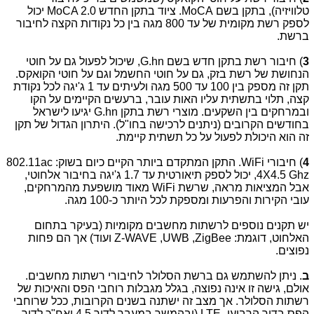
טלוויזיה), בתקן בשם
MoCA
. ציוד בתקן החדש
MoCA 2.0
יכול
לספק רשת מקומית של עד 800 מגה בין כל נקודות הקצה לחיבור
ברשת.
3
) חיבור רשת בתקן חדש בשם
G.hn
, שיכול לפעול גם על חוטי
הנחושת של רשת בזק, גם על חוטי החשמל וגם על חוטי הקואקס.
תקן זה מספק בין 100 עד 500 מגה ולעיתים עד 1 ג'יגה לכל נקודת
קצה, תלוי בתשתית עליו האות עובר, ברעשים הקיימים על הקו
ובמרחקים בין השקעים. מוצרי רשת בתקן
G.hn
יגיעו לישראל
בחודשים הקרובים (ניתנים לרכישה בחו"ל). היתרון הגדול של תקן
זה הוא היכולת לפעול על כל תשתית קיימת.
4
) חיבורי
WiFi
. התקן המתקדם ביותר הקיים כיום בשוק:
802.11ac
4X4.5 Ghz
, יכול לספק תיאורטית עד 1.7 ג'יגה בחיבור אלחוטי,
אבל המציאות מראה, שרשת
WiFi
מאוד מושפעת מהמרחקים,
עובי הקירות והפרעות ומספקת לכל היותר כ-100 מגה.
יש תקנים נוספים לרשתות מחשבים מקומיות (בעיקר בתחום
האלחוט, דוגמת:
ZigBee
,
UWB
,
Z-WAVE
ועוד) אך הם פחות
נפוצים.
ב
. ניתן להשתמש גם ברשת הסלולר לחיבורי רשתות מחשבים.
אולם, גישה זו אינה נפוצה, בגלל מגבלות רוחבי הפס והאיכות של
רשתות הסלולר. אך מצב זה ישתנה בשנים הקרובות, ככל שרוחבי
הפס בדור הרביעי-
) LTE
ובהמשך במעבר לדור 4.5 ואח"כ לדור