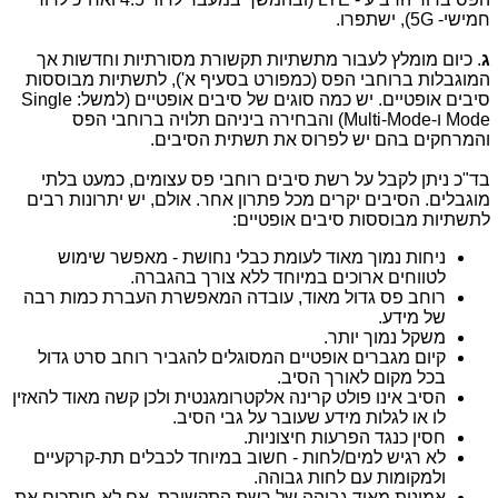
חמישי-
5G
), ישתפרו.
ג
. כיום מומלץ לעבור מתשתיות תקשורת מסורתיות וחדשות אך
המוגבלות ברוחבי הפס (כמפורט בסעיף א'), לתשתיות מבוססות
סיבים אופטיים. יש כמה סוגים של סיבים אופטיים (למשל:
Single
Mode
ו-
Multi-Mode
) והבחירה ביניהם תלויה ברוחבי הפס
והמרחקים בהם יש לפרוס את תשתית הסיבים.
בד"כ ניתן לקבל על רשת סיבים רוחבי פס עצומים, כמעט בלתי
מוגבלים. הסיבים יקרים מכל פתרון אחר. אולם, יש יתרונות רבים
לתשתיות מבוססות סיבים אופטיים:
ניחות נמוך מאוד לעומת כבלי נחושת - מאפשר שימוש
לטווחים ארוכים במיוחד ללא צורך בהגברה.
רוחב פס גדול מאוד, עובדה המאפשרת העברת כמות רבה
של מידע.
משקל נמוך יותר.
קיום מגברים אופטיים המסוגלים להגביר רוחב סרט גדול
בכל מקום לאורך הסיב.
הסיב אינו פולט קרינה אלקטרומגנטית ולכן קשה מאוד להאזין
לו או לגלות מידע שעובר על גבי הסיב
.
חסין כנגד הפרעות חיצוניות.
לא רגיש למים/לחות - חשוב במיוחד לכבלים תת-קרקעיים
ולמקומות עם לחות גבוהה.
אמינות מאוד גבוהה של רשת התקשורת. אם לא חותכים את