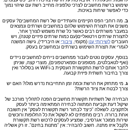
שימוש ברשת מחשבים לצרכי טלפוניה מחייב רשת עם שיהוי נמוך
כדי לאפשר שיחות באיכות.
ב
. מה רוחבי הפס הקיימים והעתידיים של רשת המחשבים? עסקים
משנים את תצורת השימוש שלהם במחשבים ושרתים ונמצאים
במעבר משרתים רבים כאשר כל שרת משמש לצורך אחר,
לתצורת שרתים וירטואליים(עם כמות שרתים פיזיים קטנה), ויש
העוברים
לשירותי ענן
(מקומי,
ציבורי
או היברידי), גישה המשנה
לגמרי את תצורת השימוש בשרתים ובמחשבים בעסק.
בנוסף, עסקים נוטים לעבור ממחשבים נייחים למחשבים ניידים
(ואף לטאבלטים, מסופונים וסמארטפונים), מוצרי קצה, שניתן
לחבר אותם לרשת התקשורת העסקית ב-
WiFi
או בסלולר ואין
צורך בחיבור תשתית פיזית קבועה.
ג
. מי מתחזק את הרשת וכמה זמן התחייבות נדרש מולו? האם יש
צורך לבטח את ציוד הרשת?
הבחירה של תשתיות תקשורת מחשבים הפכה לתהליך מורכב של
שיקול דעת וקביעת המתווה לבחירה המתאימה ביותר לעסק
ולתקציבו. לשאלה "כיצד לבחור רשת תקשורת לעסק" אין תשובה
אחת ברורה. רבים מתפתים לא לשקול את כל החלופות ורוכשים
שירות ממוכר אגרסיבי, שמציע לעסקים לרכוש רשת תקשורת
ולקבל איזו מתנה. חשוב להבהיר: אין "מתנות בחינם". זו רק אשליה