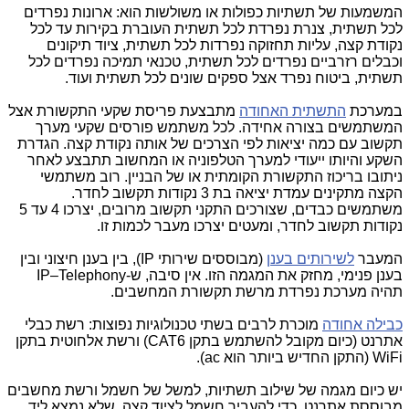
המשמעות של תשתיות כפולות או משולשות הוא: ארונות נפרדים
לכל תשתית, צנרת נפרדת לכל תשתית העוברת בקירות עד לכל
נקודת קצה, עליות תחזוקה נפרדות לכל תשתית, ציוד תיקונים
וכבלים רזרביים נפרדים לכל תשתית, טכנאי תמיכה נפרדים לכל
תשתית, ביטוח נפרד אצל ספקים שונים לכל תשתית ועוד.
במערכת
התשתית האחודה
מתבצעת פריסת שקעי התקשורת אצל
המשתמשים בצורה אחידה. לכל משתמש פורסים שקעי מערך
תקשוב עם כמה יציאות לפי הצרכים של אותה נקודת קצה. הגדרת
השקע והיותו ייעודי למערך הטלפוניה או המחשוב תתבצע לאחר
ניתובו בריכוז התקשורת הקומתית או של הבניין. רוב משתמשי
הקצה מתקינים עמדת יציאה בת 3 נקודות תקשוב לחדר.
משתמשים כבדים, שצורכים התקני תקשוב מרובים, יצרכו 4 עד 5
נקודות תקשוב לחדר, ומעטים יצרכו מעבר לכמות זו.
המעבר
לשירותים בענן
(מבוססים שירותי
IP
), בין בענן חיצוני ובין
בענן פנימי, מחזק את המגמה הזו. אין סיבה, ש-
IP–Telephony
תהיה מערכת נפרדת מרשת תקשורת המחשבים.
כבילה אחודה
מוכרת לרבים בשתי טכנולוגיות נפוצות: רשת כבלי
אתרנט (כיום מקובל להשתמש בתקן
CAT6
) ורשת אלחוטית בתקן
WiFi
(התקן החדיש ביותר הוא
ac
).
יש כיום מגמה של שילוב תשתיות, למשל של חשמל ורשת מחשבים
מבוססת אתרנט, כדי להעביר חשמל לציוד קצה, שלא נמצא ליד