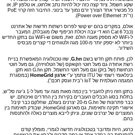
שקע חשמל. ציוד קצה כזה יכול להיות נתב אלחוט, או טלפון
,IP
או
כל מכשיר אחד הצורך זרם נמוך עד בינוני
.
החיבור הזה קרוי
PoE
(ר"ת:
Power over Ethernet
).
אולם, במקרים בהם יש קושי לפרוס רשתות חדשות של אתרנט
(כבל
Cat 6
הוא די עבה ויכולת הכיפוף שלו מוגבלת), המעבר
ל-
WiFi
לא מספק מענה הולם. זאת, משום ש-
WiFi
גם בתקן החדיש
ביותר לא יספק יותר מ-100 מגה ולטווחים די קצרים מבסיס
השידור.
לכן, פותח תקן חדש בשם
G.hn
, שזו טכנולוגיה המאפשרת בניית
רשת אחודה גם מעל חוטי הקואקס (של הטלוויזיה), גם מעל חוטי
הנחושת (של בזק) וגם מעל חוטי החשמל. תקן
G.hn
הוא תקן
בינלאומי רשמי של
ITU
ונתמך ע"י
ארגון
HomeGrid
(במסגרת
המגמה העולמית של
IoT
ו"בית ועסק חכם").
בתקן הזה ניתן להעביר בין כמה מאות מגה עד מעל ל-1 ג'יגה סל"ש,
בתלות בסוג הכבלים העוברים בקירות בין החדרים ואיכותם. יש
כבר פתרונות של
G.hn
מ-20 יצרנים בעולם, שחלקם כבר קיבל
אישורי תקינה ותאימות, גם מארגון
HomeGrid
, שבודק תאימות בין
המוצרים של יצרנים שונים, וניתן לייבא מוצרים כאלה ולהתנסות
בהם.
כרגע, היות ומדובר בטכנולוגיה חדשה לגמרי, מומלץ קודם
להתנסות בה בחדר אחד או כמה חדרים ולבחון את הביצועים