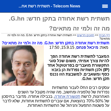
Telecom News - תשתית רשת אח...
תשתית רשת אחודה בתקן חדש: G.hn.
מה זה ולמי זה מתאים?
דף הבית
>>
תקנים חדשים
>> תשתית רשת אחודה בתקן חדש: G.hn. מה זה ולמי זה
מתאים?
תשתית רשת אחודה בתקן חדש:
G.hn
. מה זה ולמי זה מתאים?
מאת:
מיכאל פנחס
, 15.9.15, 17:50
המעבר לתשתית רשת אחודה הפך
להיות צורך אמיתי, משום שכל סוגי
התקשורת מועברים בפרוטוקול אחד
(
IP
) ולכן תשתיות נפרדות הן בזבוז
כסף ומשאבים. למשבצת הזו נכנס
תקן חדש:
G.hn
.
עסקים רבים החלו לעבור מתשתיות
נפרדות של טלפוניה ומחשוב, מה שהיה מקובל עד השנים
האחרונות, לרשת
תקשורת אחודה
, בכבילה אחודה. מדובר בחיסכון
של 50%-70% בהוצאות, אם עוברים לתשתיות אחודות, שלא לדבר
על פשטות התפעול והניהול של התשתיות האחודות.