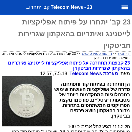
Telecom News - 23 קב' יתחרו...
23 קב' יתחרו על פיתוח אפליקציות
לייטנינג ואיתריום בהאקתון שגרירות
הביטקוין
דף הבית
>>
חדשות סטארטאפים
>> 23 קב' יתחרו על פיתוח אפליקציות לייטנינג ואיתריום
בהאקתון שגרירות הביטקוין
23 קבוצות תתחרנה
על פיתוח אפליקציות לייטנינג
ואיתריום
בהאקתון שגרירות הביטקוין
מאת:
מערכת
Telecom News
, 7.5.18, 12:57
הן תתחרנה בפיתוח קוד ותפתחנה
סדרה של אפליקציות העושות שימוש
בטכנולוגיות המתקדמות ביותר של
מטבעות דיגיטליים. פורסמו מקצת
הפרויקטים המשתתפים בתחרות.
מדובר בהאקתון נושא פרסים
בביטקוין.
הלייטנינג מגיע לתל אביב: כ-100
משתתפים ב-23 קבוצות יתחרו ב-36 שעות של פיתוח קוד בהן