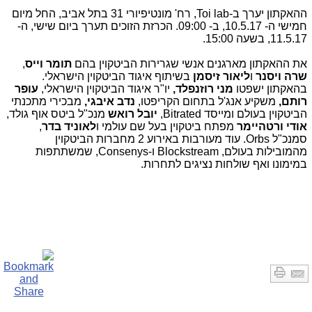
ההאקתון יערך ב-
Toi lab
, רח' מונטיפיורי 31 בתל אביב, החל מיום
חמישי ה- 10.5.17, ב- 09:00. הכרזת הזוכים תערך ביום שישי, ה-
11.5.17, בשעה 15:00.
את ההאקתון מארגנים אנשי שגרירות הביטקוין בהם
תומר וייס
,
שרה ויסנר
ו
ליאור זיסמן
בשיתוף איגוד הביטקוין הישראלי.
בהאקתון ישפטו
מני רוזנפלד,
יו"ר איגוד הביטקוין הישראלי,
עופר
רותם,
משקיע אנג'ל בתחום הקריפטו,
נדב איבגי,
מבכירי מתכנתי
הביטקוין בעולם ומייסד
Bitrated
,
יובל רואש
מנכ"ל ביטס אוף גולד,
אודי ורטהיימר
מפתח ביטקוין בעל שם עולמי ו
לאוניד בדר
,
סמנכ"ל
Orbs
. עוד מעורבות באירוע 2 מחברות הביטקוין
מהמובילות בעולם,
Blockstream
ו-
Consenys
, שמשתתפות
במימונו ואף שולחות נציגים לתחרות.