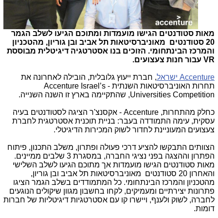
מאות סטודנטים הגישו מועמדות ומתוכם הגיעו לשלב הגמר
20 סטודנטים מאוניברסיטאות תל אביב ובן גוריון, מהטכניון
והמרכז הבינתחומי. הזוכים בנו אסטרטגיה דיגיטלית מבוססת
VR
עבור חנות צעצועים.
Accenture
ישראל
, חברת ייעוץ גלובלית, הובילה לאחרונה את
תחרות האוניברסיטאות השנתית -
Accenture Israel’s
Universities Competition
, שהתקיימה בארץ זו השנה השנייה.
כחלק מהתחרות,
Accenture
- אקסנצ'ר הציגה לסטודנטים בעיה
עסקית, עימה התמודדה בעבר: בניית תוכנית אסטרטגית לחברת
צעצועים המעוניינת לחדור לשוק המכירות הדיגיטלי.
הצוותים התבקשו להציע דרכי פעולה ופתרון, משלב התכנון, פיתוח
הפתרון וההצגה בפני נציגי החברה, במסגרת 3 שלבים ממיינים.
מאות סטודנטים הגישו מועמדות אך מתוכם הגיעו לשלב השלישי
והאחרון 20 סטודנטים מאוניברסיטאות תל אביב ובן גוריון,
מהטכניון והמרכז הבינתחומי. כל המתמודדים בשלב הגמר הציגו
פתרונות יצירתיים ומעמיקים, לקחו בחשבון מגוון שיקולים הנוגעים
לחברה, לשוק ולענף, ויישרו קו עם אסטרטגיות דיגיטליות של חברות
דומות.