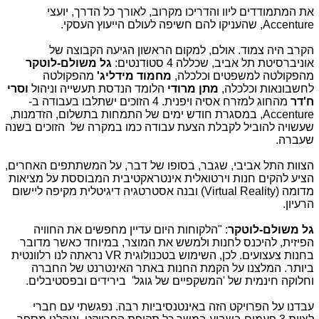
את המתמודדים ליוו והדריכו מקרוב, לאורך כל הדרך, יועצי
Accenture
, שהעניקו להם חשיפה לעולם הייעוץ העסקי.
הקרב היה צמוד. אולם, למקום הראשון הגיעה הקבוצה של
אוניברסיטת תל אביב, שכללה 4 סטודנטים:
גל משולם-לוטקר
מהפקולטה למשפטים וכלכלה,
מחמוד מידליג'
מהפקולטה
לחשבונאות וכלכלה,
מתן מרודי
הלומד הנדסת תעשייה וניהול
וסרי
ח'דר
מהחוג למזרח אסיה ויפנית. 4 הזוכים ישתלבו בעבודה ב-
Accenture
, במסגרת חודש ימים של התמחות בתשלום, הזדמנות,
שעשויה להוביל לקבלת הצעת עבודה כמו במקרה של הזוכים בשנה
שעברה.
הצוות התל אביבי, שגבר, בסופו של דבר, על המשתתפים האחרים,
הציע להקים חנות וירטואלית אינטראקטיבית המבוססת על מציאות
מדומה (
Virtual Reality
) ובנה אסטרטגיה דיגיטלית מקיפה ליישום
הרעיון.
גל משולם-לוטקר
: "הלקוחות היום עדיין מחפשים את החוויה
הפיזית, להיכנס לחנות ולמשש את המוצר, במיוחד כאשר מדובר
בחנות צעצועים. לכן, השימוש בטכנולוגית
VR
נראתה לנו רלוונטית
ביותר. המלצנו על הקמת החנות באתר האינטרנט של החברה
וחלוקה חינמית של 'המשקפיים של גוגל' בירידים ובפסטיבלים.
עבדנו על הפרויקט הזה באינטנסיביות רבה. נפגשתי עם חברי