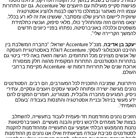
לצוות 3 פעמים בשבוע במשך כל תקופת הפרויקט, וניהלנו מספר
פגישות סקייפ מועילות עם היועצים של
Accenture
. גם יום התחרות
עצמו היה מאתגר ובמהלכו נדרשנו לבנות ולהציג אסטרטגיה
שיווקית ליישום הרעיון שלנו ומסתבר, שעשינו את זה לא רע בכלל.
יצאנו מהיום הזה ומהתהליך כולו, מלאי סיפוק, ועכשיו כתלמידת
משפטים וכלכלה באוניברסיטה, נפתחו בפניי כיוונים חדשים
להמשך הקריירה שלי".
יעקב בן אדיבה
, מנכ"ל
Accenture
ישראל: "כחברה המשלבת בין
ההיבט הטכנולוגי לעסקי,
Accenture
דוגלת באסטרטגיית העסקה
של אנשים מצוינים מכל התחומים. הגישה הזאת באה לידי ביטוי גם
בתחרות הסטודנטים. התחרות המקומית מהווה חלק ממסורת
ארוכת שנים של תחרויות דומות ש-
Accenture
מקיימת ברחבי
העולם.
היתרונות, שמניבה התוכנית לכל המעורבים, הם רבים. הסטודנטים
נהנים מגישה ישירה ופתוחה לאנשי עסקים ויועצים עסקיים, עתירי
ניסיון, המגיעים מחברה גלובלית, מנטורינג, חומרים המקנים להם
ידע מעשי בניהול ובניית אסטרטגיה והתנסות בעבודה 'בעולם
האמיתי'.
הזוכים נהנים מהזדמנות חד-פעמית לעבוד בתעשייה, להשתלב
בצוות של מומחים ולרכוש ניסיון והבנה מעשיים. האוניברסיטאות
נהנות מהמפגש הבלתי אמצעי עם התעשייה ומההזדמנות להקנות
לסטודנטים סביבת עבודה מציאותית ואילו אנו נהנים מן ההזדמנות