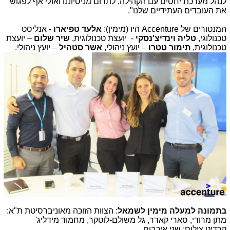
לנהל מערכת יחסים עם הקהילה, לתרום מניסיוננו ואולי אף לפגוש
את העובדים העתידיים שלנו".
המנטורים של
Accenture
היו (מימין):
אלעד טפיארו
- אנליסט
טכנולוגי,
טליה וינדיצ'נסקי
- יועצת טכנולוגית,
שיר שלום
– יועצת
טכנולוגית,
תימור טטרו
– יועץ ניהולי,
אשר סטהיל
– יועץ ניהולי.
בתמונה למעלה מימין לשמאל
: הצוות הזוכה מאוניברסיטת ת"א:
מתן מרודי, סארי קאדר, גל משולם-לוטקר, מחמוד מידליג'
קרדיט צילום: שני איכבום