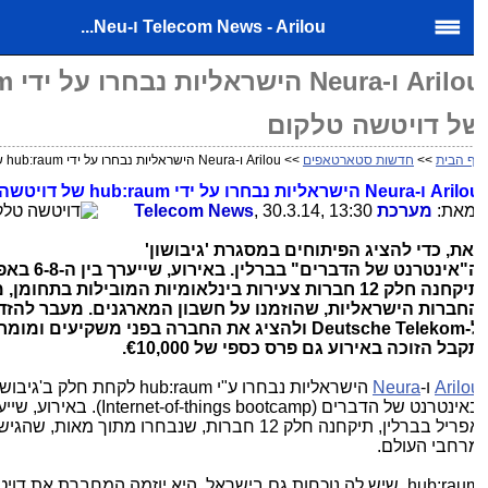
Telecom News - Arilou ו-Neu...
Arilou ו-ra
ל דויטשה טלקום
 הבית
>>
חדשות סטארטאפים
>> Arilou ו-Neura הישראליות נבחרו על ידי hub:raum של דויטשה טלקום
Arilo
ו-
Neura
הישראליות נבחרו על ידי
hub:raum
של דויטשה ט
את:
מערכת
, 30.3.14, 13:30
Telecom News
את, כדי להציג הפיתוחים במסגרת 'גיבושון'
"אינטרנט של הדברים" בברלין.
חברות הישראליות, שהוזמנו על חשבון המארגנים.
מעבר להזדמ
-
Deutsche Telekom
ולהציג את החברה בפני משקיעים ומומחים
קבל הזוכה באירוע גם פרס כספי של €10,000.
Arilo
ו-
Neura
הישראליות נבחרו ע"י
hub:raum
לקחת חלק ב'גיבושון'
אינטרנט של הדברים (
Internet-of-things bootcamp
). באירוע, שייע
אפריל בברלין, תיקחנה חלק 12 חברות, שנבחרו מתוך מאות, שה
רחבי העולם.
hub:rau
, שיש לה נוכחות גם בישראל, היא יוזמה המחברת את דויטש