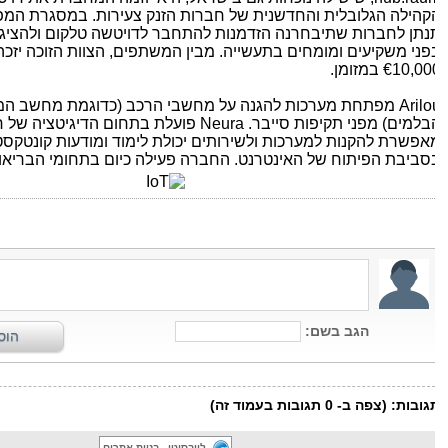
קהילה הגלובלית והחדשנית של חברות הזנק צעירות. במסגרת המפגש
נתן לחברות שתיבחרנה הזדמנות להתחבר לדויטשה טלקום ולהציג 
פני משקיעים ומומחים בתעשייה. מבין המשתפים, הצוות הזוכה יזכה 
€10,0 במזומן.
Arilo
מפתחת מערכות להגנה על מחשבי הרכב (כדוגמת מחשב המנו
בלמים) מפני תקיפות סייבר.
Neura
פועלת בתחום הדיגיטציה של חפ
אפשרת להקנות למערכות ולשירותים יכולת לימוד ומודעות קונטקסטו
סביבת הפיתוח של האינטרנט. החברה פעילה כיום בתחומי הבריאות
לייבסיטי - בניית אתרים