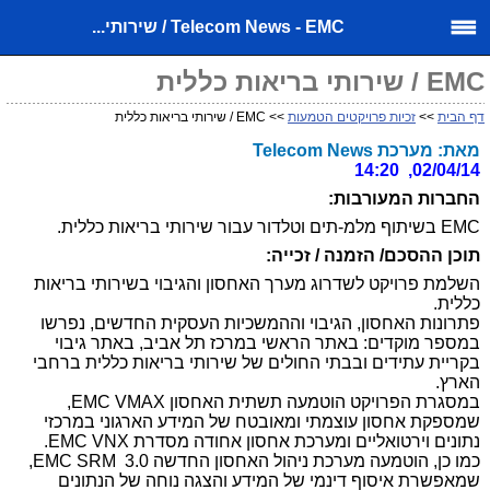
Telecom News - EMC / שירותי...
EMC / שירותי בריאות כללית
דף הבית
>>
זכיות פרויקטים הטמעות
>> EMC / שירותי בריאות כללית
מאת: מערכת Telecom News
02/04/14, 14:20
החברות המעורבות:
EMC בשיתוף מלמ-תים וטלדור עבור שירותי בריאות כללית.
תוכן ההסכם/ הזמנה / זכייה:
השלמת פרויקט לשדרוג מערך האחסון והגיבוי בשירותי בריאות
כללית.
פתרונות האחסון, הגיבוי וההמשכיות העסקית החדשים, נפרשו
במספר מוקדים: באתר הראשי במרכז תל אביב, באתר גיבוי
בקריית עתידים ובבתי החולים של שירותי בריאות כללית ברחבי
הארץ.
במסגרת הפרויקט הוטמעה תשתית האחסון
VMAX
EMC
,
שמספקת אחסון עוצמתי ומאובטח של המידע הארגוני במרכזי
נתונים וירטואליים ומערכת אחסון אחודה מסדרת
VNX
EMC
.
כמו כן, הוטמעה מערכת ניהול האחסון החדשה
EMC SRM 3.0
,
שמאפשרת איסוף דינמי של המידע והצגה נוחה של הנתונים