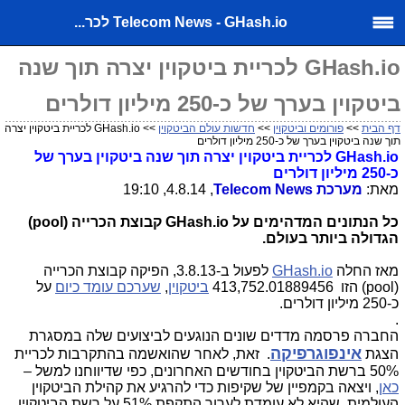
Telecom News - GHash.io לכר...
GHash.io לכריית ביטקוין יצרה תוך שנה
ביטקוין בערך של כ-250 מיליון דולרים
דף הבית
>>
פורומים וביטקוין
>>
חדשות עולם הביטקוין
>> GHash.io לכריית ביטקוין יצרה
תוך שנה ביטקוין בערך של כ-250 מיליון דולרים
GHash.io
לכריית ביטקוין יצרה תוך שנה ביטקוין בערך של
כ-250 מיליון דולרים
מאת:
מערכת
Telecom News
, 4.8.14, 19:10
כל הנתונים המדהימים על GHash.io קבוצת הכרייה (pool)
הגדולה ביותר בעולם.
מאז החלה
GHash.io
לפעול ב-3.8.13, הפיקה קבוצת הכרייה
(pool) הזו
413,752.01889456
ביטקוין
,
שערכם עומד כיום
על
כ-250 מיליון דולרים.
.
החברה פרסמה מדדים שונים הנוגעים לביצועים שלה במסגרת
אינפוגרפיקה
הצגת
. זאת, לאחר שהואשמה בהתקרבות לכריית
50% ברשת הביטקוין בחודשים האחרונים, כפי שדיווחנו למשל –
כאן
, ויצאה בקמפיין של שקיפות כדי להרגיע את קהילת הביטקוין
העולמית, שהיא לא עומדת לערוך התקפת 51% על רשת הביטקוין