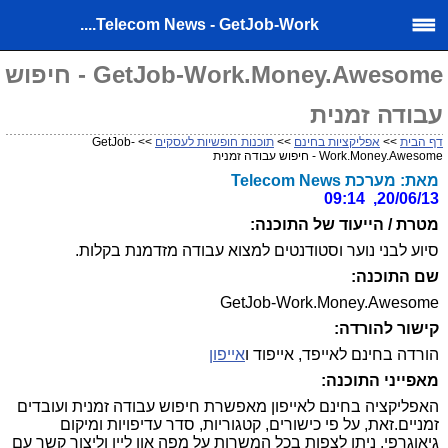
Telecom News - GetJob-Work....
GetJob-Work.Money.Awesome - חיפוש
עבודה זמנית
דף הבית
>>
אפליקציות בחינם
>>
תוכנות חופשיות לעסקים
>> GetJob-
Work.Money.Awesome - חיפוש עבודה זמנית
מאת: מערכת Telecom News
20/06/13, 09:14
מטרת / הייעוד של התוכנה:
סיוע לבני נוער וסטודנטים למצוא עבודה מזדמנת בקלות.
שם התוכנה:
GetJob-Work.Money.Awesome
קישור להורדה:
הורדה בחינם לאייפד, אייפוד ו
אייפון
מאפייני התוכנה:
האפליקציה בחינם לאייפון מאפשרת חיפוש עבודה זמנית ועובדים
זמניים.זאת, על פי כישורים, קטגוריות, סדר עדיפויות ומיקום
גיאוגרפי. ניתן לצפות בכל המשרות על מפה און ליין וליצור קשר עם