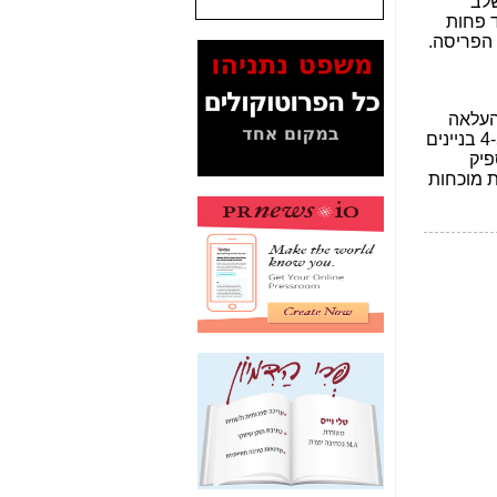
שנתנו לסלקום? -
כאן
המסמכים בנושא בזק-
Yes (תיק 4000)
מוכיחים "תפירת תיק"
לאיש הלא נכון! -
כאן
עובדות ומסמכים
המוסתרים מהציבור:
האם ביבי כשר
תקשורת עזר לקב'
בזק? -
כאן
מה מקור ה-Fake
News שהביא לתפירת
תיק לביבי והעלמת
החשודים הנכונים -
כאן
אחת הרגליים של "תיק
4000 התפור"
התמוטטה היום
בניצחון (כפול) של בזק
-
כאן
איך כתבות מפנקות