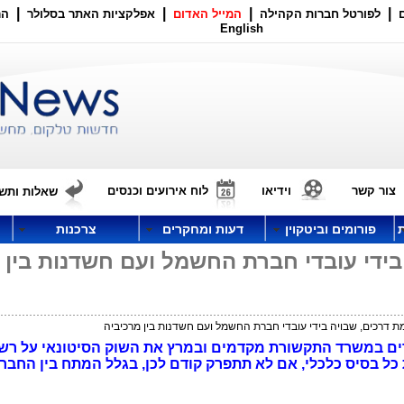
|
|
|
|
לפורטל חברות הקהילה
המייל האדום
אפלקציות האתר בסלולר
הר
English
צור קשר
וידיאו
לוח אירועים וכנסים
שאלות ותשו
פורומים וביטקוין
דעות ומחקרים
צרכנות
ה בידי עובדי חברת החשמל ועם חשדנות בין
ים במשרד התקשורת מקדמים ובמרץ את השוק הסיטונאי על רשת
את היוזמה של IBC לחסרת כל בסיס כלכלי, אם לא תתפרק קודם לכן, בגלל המתח בין החב