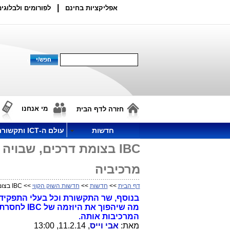
|
אפליקציות בחינם
לפורומים ולבלוגים
מי אנחנו
חזרה לדף הבית
חדשות
עולם ה-ICT ותקשורת
IBC בצומת דרכים, שבוי
מרכיביה
דף הבית
>>
חדשות
>>
חדשות השוק הקווי
>> IBC בצומת דרכים, שבויה בידי עובדי חברת החשמל ועם חשדנות בין מרכיביה
בנוסף, שר התקשורת וכל בעלי התפקיד
מה שיהפוך 
המרכיבות אותה.
מאת:
אבי וייס
, 11.2.14, 13:00