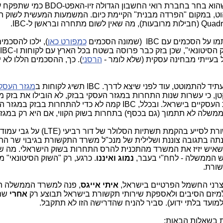
), שהוא בחר בחברת רואי החשבון הגדולה זיו-האפט-BDO כמי
וט, במקום "הפרדה מבנית" הקיימת כיום. המשמעות המעשית לשוק 
 עם IBC (שמונה הסכמים
כמפורט כאן
), ילכו להסכמי
ל בעייתי מבחינה עסקית (שלא לומר -
הרסני
). כך, ההסכמים הללו לא ינ
מגזר העסק
טן, כי עשרות שנות התחרות במגזר העסקי בבזק, לא הובילו את בזק 
להיות מונופול המחזיק בכ-80% מהלקוחות העסקיים בישראל. ובכלל, IBC קמה לא כדי להתחרות ב
ממשלה לא תתמוך (גם בכסף) בתחרות בשוק הקווי, אם היא רק במגז
אם לא די בכך, הצעת חח"י למשרד התקשורת לסייע בהקמת תשתיות הסלולר של 
סתייעות ברשת הסיבים של IBC, נענתה בתגובה צוננת ושלילית של מנכ"ל משרד התקשורת בגיבוי ש
, שאיש יזיז את המשרד מהתכנית להרס התחרות בשוק הישראלי. מה ש
ש הממשלה - לחח"י בעבר,
נמוג ואיננו
. כרגע, רק "השוק הסיטונאי" מע
שורת.
 יצרני החשמל הפרטיים בישראל,
איתי אייגס
, פנה למשרד הממשלה הנ
 למיזם הסיבים ולאספקת שירותי תקשורת בישראל תבוצע רק
אחרי
שת
למועד בלתי ידוע). סביר להניח שהדרישה הזו לא תתקבל.