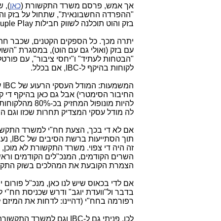
אך אמש, פרסם משרד התקשורת (
כאן
"ההפרדה החשבונאית", שתחול על בזק וה
בזק והוט תוכלנה לשווק חבילות Quadruple Play (חבילות מרובעות), מה שאין לשום מתחרה ובראשן ל-IBC.
יתרה מכך. כל הספקים הקטנים, שכבר חתמו על הסכמים
"הבטחות לעתיד" ו"יחסי ציבור", עם פורט
לקוחות בהיקף ל-IBC, אם בכלל.
המשמעות: המודל העסקי הרעוע של IBC עתיד להתמוטט, עוד לפני שיצא לדרך. IBC תשיג לקוחות ב
החיבור הסימטרי) אבל גם כאן בהיקף די ק
לה מודל עסקי המצדיק תחרות שכזו וגם ה
תוך ה
זה היה די צפוי. משרד התקשורת לא מוכן
השרים הקודמים, המנכ"לים הקודמים ורא
הצמרת הקובעת את המהלכים בשוק התק
אם לדי בכאוס שיש לנו כאן, מנכ"ל פורום
בדבר ול"וועדת יוגב" ודרש שכניסת חח"י
רפורמה בחח"י (דהיינו: לדחות את המיזם 
לכן, פניתי גם ל-IBC וגם למשרד התקשורת בשאלות הבאות: