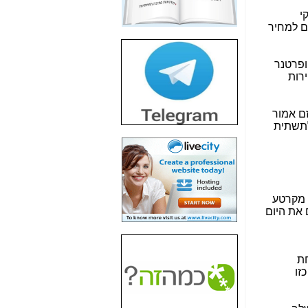
חשיפת חשד לשחיתות
הדומה לזו של "תיק
4000" אך בתחום
הסלולר -
כאן
חשיפת מה שלא
רוצים שתדעו בעניין
פריסת אנלימיטד
(בניחוח בלתי נסבל) -
כאן
חשיפה: איוב קרא
אישר לקבוצת סלקום
בדיוק מה שביבי אישר
ל-Yes ולבזק -
כאן
האם השר איוב קרא
היה צריך בכלל לחתום
על האישור, שנתן
לקבוצת סלקום? -
כאן
האם ביבי וקרא קבלו
בכלל תמורה עבור
ההטבות הרגולטוריות