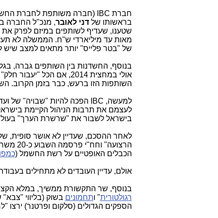
חברת IBC (חברה משותפת לחברת החשמל לישראל, להלן חח"י) ולמספר שותפים ובראשן חברת
בראשותו של
דני לאובר
, מנכ"ל החברה בי
שטענו, שעדיף לשותפים במיזם לפרק את
של "בטר פלייס" יותר מתאים למצב שיש לנ
בנוסף, החשדנות בין השותפים גברה, בג
אולי במחצית 2014, אם הכ
השותפות הזו ברעש, כבר בזמן הקרוב. השו
למעשה, IBC הפכה להיות "שבויה"
לעצמם את תרבות הניהול הקיימת בישראל,
בישראל לשבור את "שרשרת הערך" בעולם ה
לאחר ההסכם, שעדיין לא אושר סופית, של
הרצועה" וחח"י פרסמה השבוע כ-20 משרות דרושים ל
הכבלים האופטיים על רשת החשמל (
כמפו
אולם, עדיין העובדים לא מתחילים בעבודה
בנוסף, שר התקשורת ממשיך, במלא הקצב
רגולטורית
" ו
תחמונים
בשוק (בליווי "צבא" 
הספקים הגדולים (סלקום ופרטנר) ירצו "לר