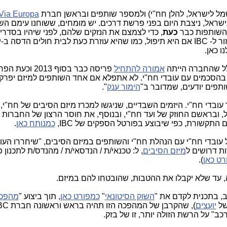
Via Europa
שראל, ניצבת היום בפני פרשת דרכים. יש מומחים, ששוחנו עימם הש
 השותפות כבר
כעת
, כדי לצמצם את הנזקים שלהם, לפני שיהיו בסדרי 
מאות עד מיליארדי ש"ח. הממשלה לא תעזור ל- IBC אם היא תיפול, כמו שהיא עוזרת כעת לבית חולים ה
ו כאן.
לל שהחברה הייתה
אמורה להתחיל
פריסה כבר בסוף 2013
ל "יעבור חלק" בהסכמים עם עובדי חח"י. לא אתפלא אם אחד השותפים למיזם יפר
תפים יודעים, שמדובר ב"
הימור ענק
".
 של ועד עובדי חח"י. היזמים השבדיים, שניגשו למכרז מיזם הסיבים של חח"י,
 ובראשם החוזק של ועד חח"י, ובנוסף, את חוסר הרצון של החברות 
תקשורת, כפי שיבוצע בפורטל הספקים של IBC,
כמנותח כאן
.
 עובדי חח"י עם הנהלת חח"י והשותפים במיזם הסיבים, "שיחררו העו
מיזם הסיבים
, ל: טכנאי/ת / הנדסאי/ת / מהנדס/ת לתכנון 
רט כאן
).
, עד שלא יקבלו את ההטבות, שהובטחו להם במיזם.
, בתכנית לקדם את "
השוק הסיטונאי
"
כמפורט כאן
, תוך ביצוע "
מהפכ
של
יועצים
כב" על הרשת הזולה יותר, זו של בזק.