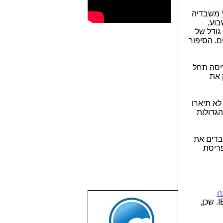
משבדיה
בוע,
גודל של
דסה ב-ים. הסיפור
 וכעת הפריסה תחל
ק את
 לא תיארו
הגדולות
בדים את
פריסת
ה
), שהקרבן של המהפכה הזו תהיה בראש וראשונה חברת IBC. שכן,
שבוע טוב לכל
הגולשים באשר
הם!!!