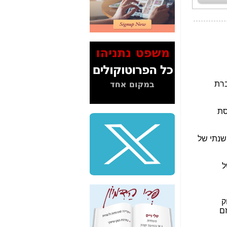
2" על תעלולי השר
משה כחלון -
כאן
המשך חשיפת הבלוף
ששמו "מהפיכת
הסלולר" ואיך מסרסים
את הנתונים לציבור -
כאן
סיכום ביקור בסיליקון
ואלי - למה 3 הגדולות
משקיעות ומפתחות
באותם תחומים -
כאן
שלמה פילבר (עד
לאחרונה מנכ"ל משרד
התקשורת) - עד
מדינה? הצחקתם
אותי! -
כאן
"יש אפליה בחקירה"?
חשיפה: למה השר
משה כחלון לא נחקר
עד היום? -
כאן