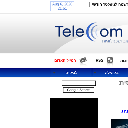
|
שמה לניוזלטר חודשי
RSS
המייל האדום
בות
בקהילה
לגיקים
סית