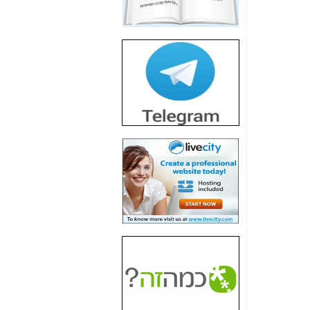
חשיפת חשד לשחיתות
הדומה לזו של "תיק
4000" אך בתחום
הסלולר -
כאן
חשיפת מה שלא
רוצים שתדעו בעניין
פריסת אנלימיטד
(בניחוח בלתי נסבל) -
כאן
חשיפה: איוב קרא
אישר לקבוצת סלקום
בדיוק מה שביבי אישר
ל-Yes ולבזק -
כאן
האם השר איוב קרא
היה צריך בכלל לחתום
על האישור, שנתן
לקבוצת סלקום? -
כאן
האם ביבי וקרא קבלו
בכלל תמורה עבור
ההטבות הרגולטוריות