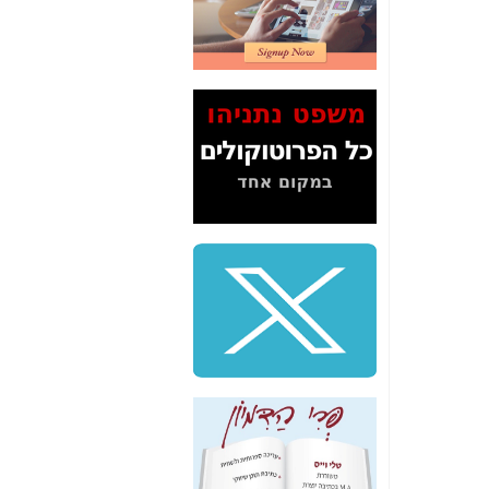
2" על תעלולי השר
משה כחלון -
כאן
המשך חשיפת הבלוף
ששמו "מהפיכת
הסלולר" ואיך מסרסים
את הנתונים לציבור -
כאן
סיכום ביקור בסיליקון
ואלי - למה 3 הגדולות
משקיעות ומפתחות
באותם תחומים -
כאן
שלמה פילבר (עד
לאחרונה מנכ"ל משרד
התקשורת) - עד
מדינה? הצחקתם
אותי! -
כאן
"יש אפליה בחקירה"?
חשיפה: למה השר
משה כחלון לא נחקר
עד היום? -
כאן