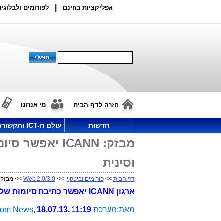
|
אפליקציות בחינם
לפורומים ולבלוגים
מי אנחנו
חזרה לדף הבית
חדשות
עולם ה-ICT ותקשורת
מבזק: ICANN י
וסינית
דף הבית
>>
פורומים וביטקוין
>>
Web 2.0/3.0
>> מבזק: ICANN יאפשר סיומות של כתובות אתרי אינטרנט בערבית, רוסית
ארגון ICANN יאפשר כתיבת סיומות של אתרי אינטרנט ב-3 שפות בנוסף לאנגלית: בערבית, ברוסית ובסינית.
מאת:מערכת Telecom News
18.07.13, 11:19
,