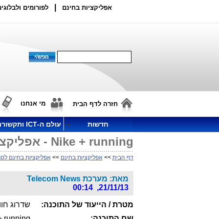
|
אפליקציות בחינם
לפורומים ולבלוגים
מי אנחנו
חזרה לדף הבית
חדשות
עולם ה-ICT ותקשורת
Nike + running - אפליקציית הריצה בחינם של נייקי
דף הבית
>>
אפליקציות בחינם
>>
אפליקציות בחינם לסגנ
מאת: מערכת Telecom News
21/11/13, 00:14
מטרת / הייעוד של התוכנה:
שדרוג חוו
שם התוכנה:
+ running