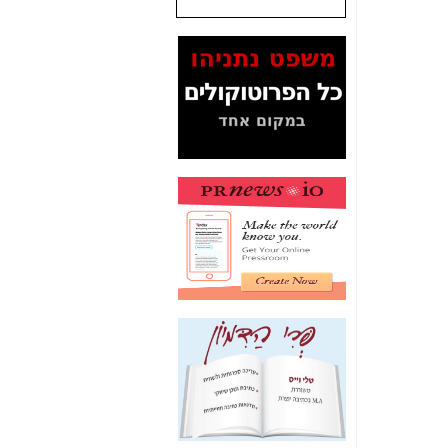
שנתנו לסלקום? -
כאן
המסמכים בנושא בזק-
Yes (תיק 4000)
מוכיחים "תפירת תיק"
לאיש הלא נכון! -
כאן
עובדות ומסמכים
המוסתרים מהציבור:
האם ביבי כשר
תקשורת עזר לקב'
בזק? -
כאן
מה מקור ה-Fake
News שהביא לתפירת
תיק לביבי והעלמת
החשודים הנכונים -
כאן
אחת הרגליים של "תיק
4000 התפור"
התמוטטה היום
בניצחון (כפול) של בזק
-
כאן
איך כתבות מפנקות