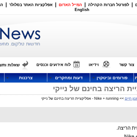
|
|
|
|
לפורטל חברות הקהילה
המייל האדום
אפלקציות האתר בסלולר
הר
English
צור קשר
וידיאו
לוח אירועים וכנסים
שאלות ותשו
פורומים וביטקוין
דעות ומחקרים
צרכנות
ון חיים
>> Nike + running - אפליקציית הריצה בחינם של נייקי
ית הריצה.
Nike 