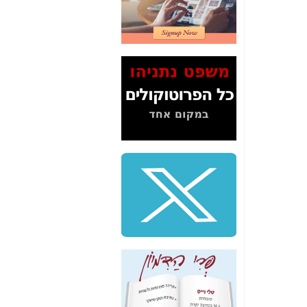
2" על תעלולי השר
משה כחלון -
כאן
המשך חשיפת הבלוף
ששמו "מהפיכת
הסלולר" ואיך מסרסים
את הנתונים לציבור -
כאן
סיכום ביקור בסיליקון
ואלי - למה 3 הגדולות
משקיעות ומפתחות
באותם תחומים -
כאן
שלמה פילבר (עד
לאחרונה מנכ"ל משרד
התקשורת) - עד
מדינה? הצחקתם
אותי! -
כאן
"יש אפליה בחקירה"?
חשיפה: למה השר
משה כחלון לא נחקר
עד היום? -
כאן