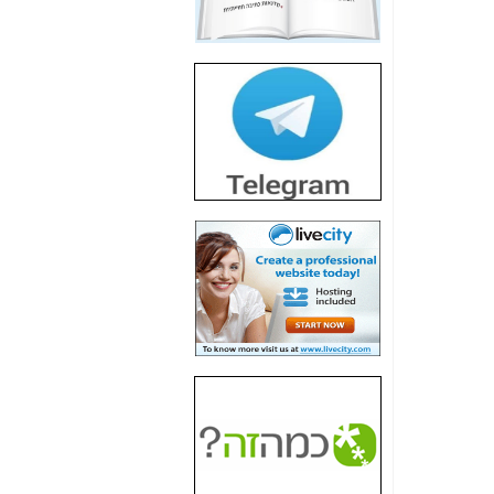
חשיפת חשד לשחיתות
הדומה לזו של "תיק
4000" אך בתחום
הסלולר -
כאן
חשיפת מה שלא
רוצים שתדעו בעניין
פריסת אנלימיטד
(בניחוח בלתי נסבל) -
כאן
חשיפה: איוב קרא
אישר לקבוצת סלקום
בדיוק מה שביבי אישר
ל-Yes ולבזק -
כאן
האם השר איוב קרא
היה צריך בכלל לחתום
על האישור, שנתן
לקבוצת סלקום? -
כאן
האם ביבי וקרא קבלו
בכלל תמורה עבור
ההטבות הרגולטוריות