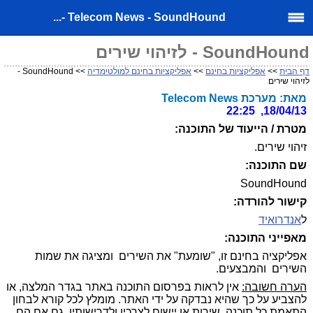
Telecom News - SoundHound -...
SoundHound - לזיהוי שירים
דף הבית
>>
אפליקציות בחינם
>>
אפליקציות בחינם למולטימדיה
>> SoundHound -
לזיהוי שירים
מאת: מערכת Telecom News
18/04/13, 22:25
מטרת / הייעוד של התוכנה:
זיהוי שירים.
שם התוכנה:
SoundHound
קישור להורדה:
ל
אנדרואיד
מאפייני התוכנה:
אפליקציה בחינם זו, "שומעת" את השירים ומציגה את שמות
השירים והמבצעים.
הערה חשובה:
אין לראות בפרסום התוכנה באתר בגדר המלצה, או
להצביע על כך שהיא נבדקה על ידי האתר. מומלץ לכל קורא לבחון
התאמת כל תוכנה, שירות או יישום לצרכיו ולדרישותיו, גם אם הם