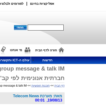
|
אפליקציות בחינם
לפורומים ולבלוגים
מי אנחנו
חזרה לדף הבית
חדשות
עולם ה-ICT ותקשורת
חברתית אנונימית לפי קב' 
דף הבית
>>
תוכנות חופשיות
>> Spot.IM Conversatiion network, chat group message & talk IM - רשת חברתית אנונימית לפי קב' עניין - אפליקציה בחינם
מאת: מערכת Telecom News
19/08/13, 00:01