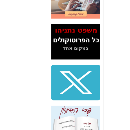
2" על תעלולי השר
משה כחלון -
כאן
המשך חשיפת הבלוף
ששמו "מהפיכת
הסלולר" ואיך מסרסים
את הנתונים לציבור -
כאן
סיכום ביקור בסיליקון
ואלי - למה 3 הגדולות
משקיעות ומפתחות
באותם תחומים -
כאן
שלמה פילבר (עד
לאחרונה מנכ"ל משרד
התקשורת) - עד
מדינה? הצחקתם
אותי! -
כאן
"יש אפליה בחקירה"?
חשיפה: למה השר
משה כחלון לא נחקר
עד היום? -
כאן