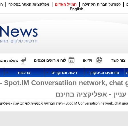
|
|
|
|
לפורטל חברות הקהילה
המייל האדום
אפלקציות האתר בסלולר
הר
English
צור קשר
וידיאו
לוח אירועים וכנסים
שאלות ותשו
פורומים וביטקוין
דעות ומחקרים
צרכנות
age & talk IM
עניין - אפליקציה בחינם