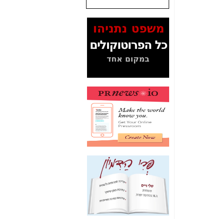
שנתנו לסלקום? -
כאן
המסמכים בנושא בזק-
Yes (תיק 4000)
מוכיחים "תפירת תיק"
לאיש הלא נכון! -
כאן
עובדות ומסמכים
המוסתרים מהציבור:
האם ביבי כשר
תקשורת עזר לקב'
בזק? -
כאן
מה מקור ה-Fake
News שהביא לתפירת
תיק לביבי והעלמת
החשודים הנכונים -
כאן
אחת הרגליים של "תיק
4000 התפור"
התמוטטה היום
בניצחון (כפול) של בזק
-
כאן
איך כתבות מפנקות