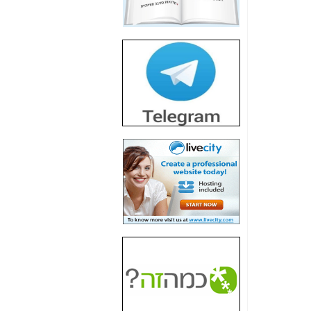
חשיפת חשד לשחיתות
הדומה לזו של "תיק
4000" אך בתחום
הסלולר -
כאן
חשיפת מה שלא
רוצים שתדעו בעניין
פריסת אנלימיטד
(בניחוח בלתי נסבל) -
כאן
חשיפה: איוב קרא
אישר לקבוצת סלקום
בדיוק מה שביבי אישר
ל-Yes ולבזק -
כאן
האם השר איוב קרא
היה צריך בכלל לחתום
על האישור, שנתן
לקבוצת סלקום? -
כאן
האם ביבי וקרא קבלו
בכלל תמורה עבור
ההטבות הרגולטוריות