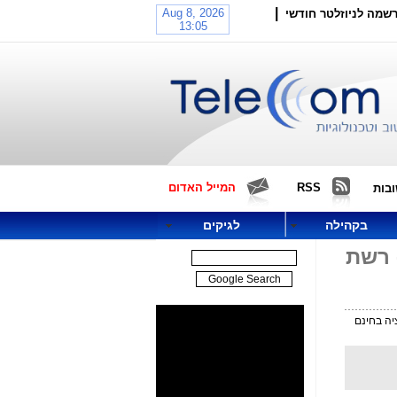
|
שמה לניוזלטר חודשי
RSS
המייל האדום
בות
בקהילה
לגיקים
Spot.IM Conversatiion network, chat group mess - רשת