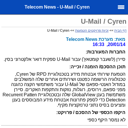
Telecom News - U-Mail / Cyren
U-Mail / Cyren
דף הבית
>>
זכיות פרויקטים הטמעות
>> U-Mail / Cyren
מאת: מערכת Telecom News
20/01/14, 16:33
החברות המעורבות:
סיירן (לשעבר קומטאץ') עבור U-Mail ספקית דואר אלקטרוני בסין.
תוכן ההסכם/ הזמנה / זכייה:
הטמעת שירותי אבטחת מידע בטכנולוגיית RPD של Cyren,
טכנולוגיה הרשומה כפטנט ושירותים אחרים שלה המשולבים
במודול האנטי-ספאם של U-Mail עבור משתמשי הקצה כהגנה
מפני ספאם, וירוסים, רוגלות, נוזקות והתקפות האקרים. סיירן
משתמשת בענן
GlobalView
שלה ובטכנולוגיית
Recurrent Patten
Detection
כדי לספק פתרונות אבטחת מידע המבוססים בענן
ומציעים בסיס נתוני טרנזקציות מקיף.
היקפו הכספי של ההסכם / פרויקט:
לא נמסר היקף כספי