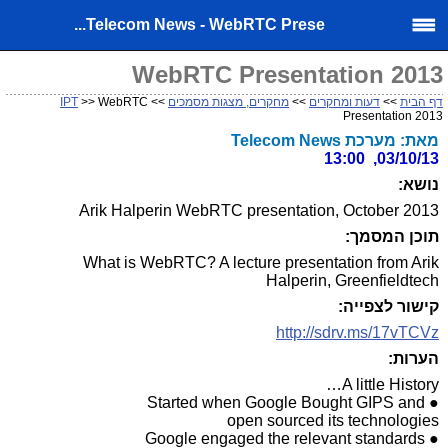
Telecom News - WebRTC Prese...
WebRTC Presentation 2013
דף הבית
>>
דעות ומחקרים
>>
מחקרים, מצגות מסמכים
>>
>> WebRTC
IPT
Presentation 2013
מאת: מערכת Telecom News
03/10/13, 13:00
נושא:
Arik Halperin WebRTC presentation, October 2013
תוכן המסמך:
What is WebRTC? A lecture presentation from Arik
Halperin, Greenfieldtech
קישור לצפייה:
http://sdrv.ms/17vTCVz
הערות:
A little History…
● Started when Google Bought GIPS and
open sourced its technologies
● Google engaged the relevant standards