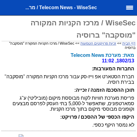
Telecom News - WiseSec / מר...
WiseSec / מרכז הקניות המקורה
"מוסקבה" ברוסיה
דף הבית
>>
זכיות פרויקטים הטמעות
>> WiseSec / מרכז הקניות המקורה "מוסקבה"
ברוסיה
מאת: מערכת Telecom News
1802/13, 11:02
החברות המעורבות:
חברת הסטארט אפ וייז-סק עבור מרכז הקניות המקורה "מוסקבה"
בבירת רוסיה.
תוכן ההסכם/ הזמנה / זכייה:
פריסת מערכת חוויות לקוח מבוססת מיקום (מוביליטי) ע"ג
סמארטפונים, שתאפשר ל-5,000 בתי העסק לפרסם מבצעים
וקופונים מבוססי מיקום בתוך מרכז הקניות.
היקפו הכספי של ההסכם / פרויקט:
לא נמסר היקף כספי.