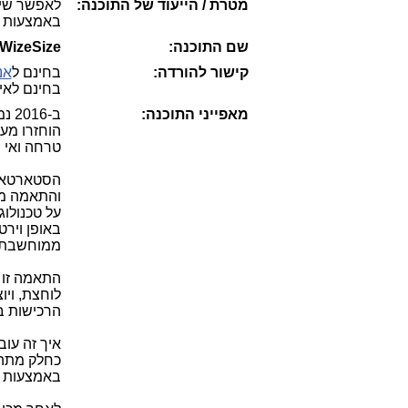
מטרת / הייעוד של התוכנה:
לאפשר שיל
באמצעות מ
שם התוכנה:
WizeSize
קישור להורדה:
בחינם ל
אנ
בחינם לאיי
מאפייני התוכנה:
ב-6
טרחה ואי נ
הסטארטאפ
והתאמה מי
על טכנולוג
באופן וירט
ממוחשבת ו
התאמה זו מ
לוחצת, וי
הרכישות בח
איך זה עוב
כחלק מתהל
באמצעות מ