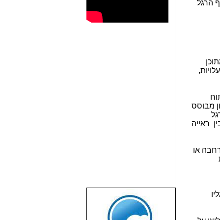
 הרגל
תוכן
עלויות,
יתוח
ן מבוסס
גל
ין ראייה
רחבה או
יו
שבוע טוב לכל
הגולשים באשר
הם!!!