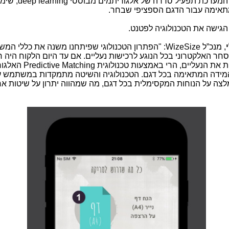
המערכת תפעיל סדרה של אלגוריתמים מבוססי
deep learning
, שימל
אימה עבור הדגם הספציפי שבחר.
גישה את הטכנולוגיה לפטנט.
, מנכ
”
ל
WizeSize
: "הפתרון הטכנולוגי שפיתחנו משנה את כללי המש
ר האלקטרוני בכל הנוגע לרכישות נעליים. אם עד היום הלקוח היה ח
ת את הנעליים, הרי באמצעות טכנולוגית
Predictive Matching
האלגור
המידה המתאימה בכל דגם. הטכנולוגיה והשיטה מתמקדות במשתמש ע
לצה על הנוחות המקסימלית בכל דגם, מה שמהווה יתרון על שיטות א