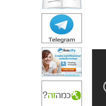
חשיפת חשד לשחיתות
הדומה לזו של "תיק
4000" אך בתחום
הסלולר -
כאן
חשיפת מה שלא
רוצים שתדעו בעניין
פריסת אנלימיטד
(בניחוח בלתי נסבל) -
כאן
חשיפה: איוב קרא
אישר לקבוצת סלקום
בדיוק מה שביבי אישר
ל-Yes ולבזק -
כאן
האם השר איוב קרא
היה צריך בכלל לחתום
על האישור, שנתן
לקבוצת סלקום? -
כאן
האם ביבי וקרא קבלו
בכלל תמורה עבור
ההטבות הרגולטוריות
שנתנו לסלקום? -
כאן