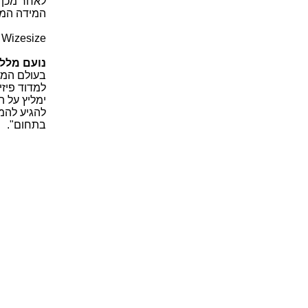
לאחר מכן 
המידה המת
Wizesize
ה
נועם מללי
בעולם המסח
למדוד פיזי
ימליץ על 
להגיע להמ
בתחום".