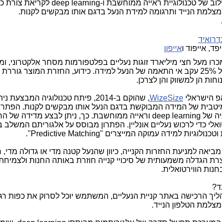
וב של טכנולוגיית ראייה ממוחשבת ו-
deep learning
לקריאת צורת כף
צלמת הנייד ותרגומה למידת הנעל בדגם אותו מבקשים לקנות.
דרואיד
פד, אייפוד ו
אייפון
201 נמכרו מעל חצי מיליארד זוגות נעליים בפלטפורמות מסחר אלקטרוני, ומ
הוחזרו מעל 25% עקב אי התאמה של הנעל למידה. כידוע, החזרת המוצר גוררת 
וחות הן למשווק והן לצרכן.
 הישראלי
WizeSize
, שהוקם ב-2014, פיתח טכנולוגיה המבצעת נ
טבית של המידה המבוקשת בדגם הנעל אותו מבקשים לקנות. הפתרו
יה של
deep learning
וראייה ממוחשבת. כך, ניתן לבצע מדידה של הר
ואלי כדי לרכוש נעליים אונליין. הפתרון מבוסס על אלגוריתם המשלב ב
טכנולוגיות למידה עמוקה המייצרים "
Predictive Matching
".
ביאה למניעת החזרות הקנייה, כיוון שהנעל קטנה מדי או גדולה מדי, 
וצרת הגדלה משמעותית של סיכויי קנייה חוזרת באותה החנות ולצמיחת
נות הווירטואלית.
ד?
יך הרכישה באתר קניית הנעליים, המשתמש יוכל לסרוק את כפות רגל
צלמת הטלפון הנייד.