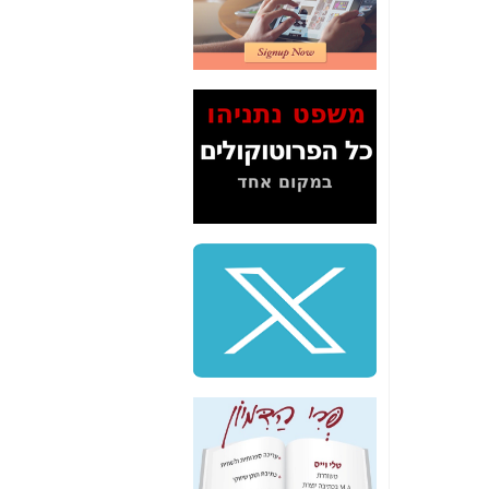
2" על תעלולי השר
משה כחלון -
כאן
המשך חשיפת הבלוף
ששמו "מהפיכת
הסלולר" ואיך מסרסים
את הנתונים לציבור -
כאן
סיכום ביקור בסיליקון
ואלי - למה 3 הגדולות
משקיעות ומפתחות
באותם תחומים -
כאן
שלמה פילבר (עד
לאחרונה מנכ"ל משרד
התקשורת) - עד
מדינה? הצחקתם
אותי! -
כאן
"יש אפליה בחקירה"?
חשיפה: למה השר
משה כחלון לא נחקר
עד היום? -
כאן