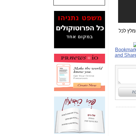
המסמכים בנושא בזק-
Yes (תיק 4000)
מוכיחים "תפירת תיק"
לאיש הלא נכון! -
כאן
מלץ לכל
עובדות ומסמכים
המוסתרים מהציבור:
האם ביבי כשר
תקשורת עזר לקב'
בזק? -
כאן
מה מקור ה-Fake
News שהביא לתפירת
תיק לביבי והעלמת
החשודים הנכונים -
כאן
אחת הרגליים של "תיק
4000 התפור"
התמוטטה היום
בניצחון (כפול) של בזק
-
כאן
איך כתבות מפנקות