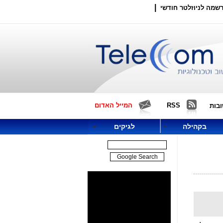
|
שמה לניוזלטר חודשי
RSS
המייל האדום
בות
בקהילה
לגיקים