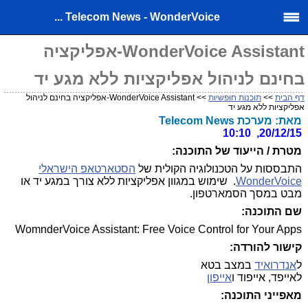
Telecom News - WonderVoice ...
WonderVoice Assistant-אפליקציה
בחינם לניהול אפליקציות ללא מגע יד
דף הבית
>>
תוכנות חופשיות
>> WonderVoice Assistant-אפליקציה בחינם לניהול
אפליקציות ללא מגע יד
מאת: מערכת Telecom News
20/12/15, 10:10
מטרת / הייעוד של התוכנה:
התבססות על הטכנולוגיה הקולית של
הסטארטאפ הישראלי
WonderVoice
. שימוש במגוון אפליקציות ללא צורך במגע יד או
מבט במסך הסמארטפון.
שם התוכנה:
WomnderVoice Assistant: Free Voice Control for Your Apps
קישור להורדה:
ל
אנדרואיד
במצב בטא
לאייפד, אייפוד ו
אייפון
מאפייני התוכנה: