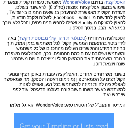
האפליקציה
בחינם
WonderVoice
משמשת כעוזרת קולית ומאגדת
שימוש במגוון אפליקציות נפוצות (סה”כ 8). לראשונה בעולם,
העוזרת הקולית מאפשרת להתעדכן בנושאים החמים ב-
Twitter
,
להאזין לחדשות מ-
Twitter
ו-
Facebook
, לשלוח ולקבל הודעות,
להאזין למוזיקה מ-
Spotify
ואפילו לחפש חניה פנויה, והכל ללא צורך
במגע ו/או מבט במסך הטלפון.
הטכנולוגיה הייחודית (
טכנולוגיית זיהוי קולי מבוססת הקשר
) באה
לידי ביטוי בהתאמת הממשק הקולי לכל משתמש בזמן אמת, תוך
בחינת המידע וההקשרים העולים מהתכנים של כל משתמש
ומשתמש ושילובם עם חוכמת ההמונים. בכך, הטכנולוגיה משפרת
בצורה משמעותית את הממשק הקולי ומייצרת חוויות משתמש
שונה ויוצאת דופן.
בשונה משירותים אחרים, האפליקציה עובדת באופן רציף ומנועי
הקול רצים על הסמארטפון (מינימום דאטה והספק), מה שמאפשר
לאפליקציה להיות זמינה למשתמש בכל רגע, ואפילו לפנות
למשתמש כאשר משהו חשוב קורה בעולמו הדיגיטלי עוד לפני
שיבקש זאת.
המייסד והמנכ"ל של הסטארטאפ WonderVoice הוא
גל מלמד
.