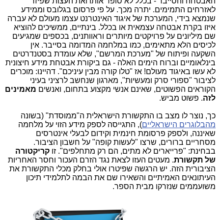
האבטחה והסייבר - בכלל לא סופר אותו ואת העצות שפיזר
לאזרחים התמימים. יתרה מכך. על פי פרסום בגלובס וממידע
שנמצא בידי, המערכת של איגוד האינטרנט עצמו מעולם לא עברה
איזו בקרת אבטחה עצמאית או בכלל.
בינתיים, ממשיכים להוציא
שם מיליונים על פרויקטים מיותרים וראוותנים, בכספים שמגיעים
לכיסים הלא מתאימים, כמו במלחמה המדומה בסייבר. אין
השקעה ופיתוח של "מערכת המרשם", שלא עומדת בסטנדרטים
בינלאומיים וברוח הימים האלה - גם ביקורת אבטחת מידע חיצונית
לא עשו באיגוד מעולם! אז "טלו קורה מבין עיניכם". דהיינו: מוכרים
לציבור "ספורי סרק ומעשיות", מארגון שנחשב לרציני בעיני
הקוראים הפשוטים, שאינם אנשי מקצוע בתחום, ואנשים
מאמינים
לזה
. פשוט מביש.
כך, נוצר לו מצב בו התקשורת הישראלית ה"ממוסדת" (בשונה
מהבלוגרים הישראליים
), התגייסה לספק מידע הזוי על מלחמה
שאיננה, ולספק פרסומת חינמית וקידום לבעלי אינטרסים
מסחריים ברורים, שרצו "לעשות קופה" על חשבון הציבור.
בבחינת: "פרייארים לא מתים, הם רק מתחלפים". זו
קריקטורה
של תקשורת
. מעטים העזו לצאת נגד הזרם העכור וחסר האחריות
הציבורית הזה. יש הרגשה שפיטרו אולי בחלק מכלי התקשורת את
העיתונאים האמיתיים והשאירו שם את הבמה לתלמידי תיכון
משועממים שנזרקו מבית הספר.