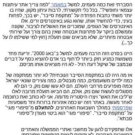
הסברתי זאת כמה פעמים, למשל
במאמר
"למה צריך אתר עיתונות
עצמאי וחופשי?". בכל כלי תקשורתי, לרבות עיתון מקוון, שהיו בו
יותר משתי כתבות הפחדה על "מתקפת סייבר", יש בכך, לפחות
בעיני, כדי להחשיד אותו, שהוא נגוע באינטרסים זרים. אלו
האינטרסים של הגופים, שמוכרים את האשליות לציבור, שקונה
וממשלם ביוקר על פתרונות אבטחה שאין בהם צורך ועל שירותי
אבטחה מיותרים, שלא מביאים שום תועלת (חוץ למי ששילמו לו על
כך...).
היינו בסרט הזה הרבה פעמים. למשל ב"באג 2000". זריעת פחד
משמשת כמניע חזק ביותר לדחוף בני אדם להוציא כסף על דברים
שבמצב של שיקול דעת רגיל - לא היו מוציאים אותו מכיסם.
אז מה היה לנו במתקפת הסייבר הנוכחית? לא יותר ממתקפה של
כמה ילדים משועממים, כמה מובטלים, כמה צעירים שונאי ישראל
וכמה מופרעים מרחבי העולם. הם לא עשו שום נזק, כי הם לא
מסוגלים לעשות שום נזק. אולם, הם הביאו תועלת מרובה לאלו
ש"ליבו את האש" ויצרו היסטריה מדומה. אני לא כותב זאת כחוכמה
לאחר מעשה. באתר הזה יש כמה אזהרות ברורות וחד משמעיות
שפרסמתי
במהלך השבועות האחרונים,
להתעלם
מ"סיפורי פוגי"
על "מתקפת סייבר". "סיפורי פוגי" הוא ביטוי מעודן ל"סיפורי
סבתא".
אלו שתפקידם להגן על מחשבי ואתרי הממשלה והאתרים
החשובים האחרים, לא זקוקים לעצות הטפשיות שפורסמו