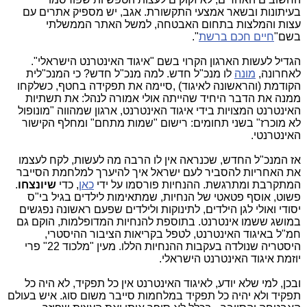
בעיתונות ובשאר אמצעי התקשורת. אגב, יש מספיק אתרים עם
עצות והמלצות בתחום האבטחה, למשל האתר הממשלתי
בשם"
חיים חכם ברשת
".
הגדיל לעשות הארגון הקרוי בשם "איגוד האינטרנט הישראלי".
לאחרונה,
מונה
לו מנכ"ל חדש. למה מנכ"ל חדש? כי המנכ"לית
הקודמת (והראשונה לאיגוד) ,סיימה את תפקידה בחטף, כשלקחו
ממנה את הדבר היחיד שהייתה אולי אמורה לנהל: את תשתיות
האינטרנט המצויות בידי איגוד האינטרנט, ארגון שמהווה "מונופול
לא מוכרז" בשני תחומים: רישום "שמות מתחם" ומחלף הקישור
האינטרנטי.
אז המנכ"ל החדש, שכנראה אין לו הרבה מה לעשות, לקח לעצמו
את האחריות להסביר לעם ישראל איך להיערך למלחמת הסייבר
המתקרבת ומתרגשת. ההנחיות פורסמו על ידי
כאן
, כדי
שיונצחו
.
פשוט, אוסף פטאטי של הנחיות, שמתאימות לילדים בגיל בי"ס
יסודי ואולי לגן הילדים, לתינוקות ולילדים שפעם ראשונה נפגשים
במושג ששמו אינטרנט. בתוספת להנחיות המדופלמות, הוקם גם
חמ"ל באיגוד האינטרנט, לטפל בקריאות הציבור ההיסטרי,
היסטריה שנולדה בעקבות ההנחיות הללו. מעין "מלכוד 22" פרי
יוזמת איגוד האינטרנט הישראלי.
ובכן, למי שלא יודע, לאיגוד האינטרנט אין כל תפקיד, לא היה כל
תפקיד ולא יהיה כל תפקיד במלחמות סייבר משום סוג. איש בעולם