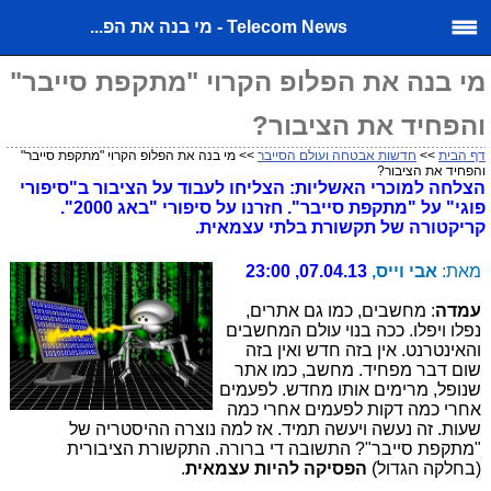
Telecom News - מי בנה את הפ...
מי בנה את הפלופ הקרוי "מתקפת סייבר"
והפחיד את הציבור?
דף הבית
>>
חדשות אבטחה ועולם הסייבר
>> מי בנה את הפלופ הקרוי "מתקפת סייבר"
והפחיד את הציבור?
הצלחה למוכרי האשליות: הצליחו לעבוד על הציבור ב"סיפורי
פוגי" על "מתקפת סייבר". חזרנו על סיפורי "באג 2000".
קריקטורה של תקשורת בלתי עצמאית.
מאת:
אבי וייס,
07.04.13, 23:00
עמדה
: מחשבים, כמו גם אתרים,
נפלו ויפלו. ככה בנוי עולם המחשבים
והאינטרנט. אין בזה חדש ואין בזה
שום דבר מפחיד. מחשב, כמו אתר
שנופל, מרימים אותו מחדש. לפעמים
אחרי כמה דקות לפעמים אחרי כמה
שעות. זה נעשה ויעשה תמיד. אז למה נוצרה ההיסטריה של
"מתקפת סייבר"? התשובה די ברורה. התקשורת הציבורית
(בחלקה הגדול)
הפסיקה להיות עצמאית
.