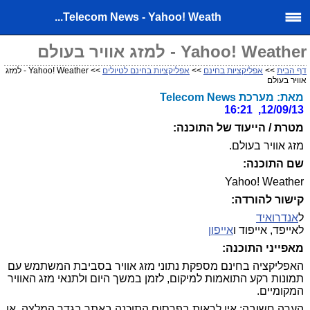
Telecom News - Yahoo! Weath...
Yahoo! Weather - למזג אוויר בעולם
דף הבית
>>
אפליקציות בחינם
>>
אפליקציות בחינם לטיולים
>> Yahoo! Weather - למזג
אוויר בעולם
מאת: מערכת Telecom News
12/09/13, 16:21
מטרת / הייעוד של התוכנה:
מזג אוויר בעולם.
שם התוכנה:
Yahoo! Weather
קישור להורדה:
ל
אנדרואיד
לאייפד, אייפוד ו
אייפון
מאפייני התוכנה:
האפליקציה בחינם מספקת נתוני מזג אוויר בסביבת המשתמש עם
תמונות רקע התואמות למיקום, לזמן במשך היום ולתנאי מזג האוויר
המקומיים.
הערה חשובה:
אין לראות בפרסום התוכנה באתר בגדר המלצה, או