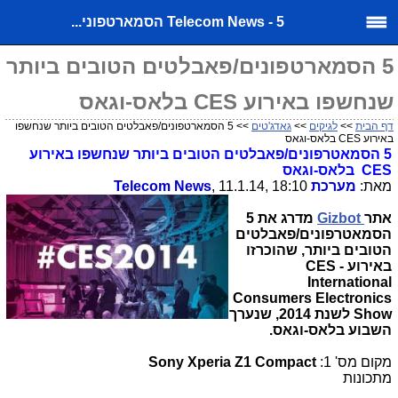
Telecom News - 5 הסמארטפוני...
5 הסמארטפונים/פאבלטים הטובים ביותר
שנחשפו באירוע CES בלאס-וגאס
דף הבית
>>
לגיקים
>>
גאדג'טים
>> 5 הסמארטפונים/פאבלטים הטובים ביותר שנחשפו
באירוע CES בלאס-וגאס
5 הסמאטרפונים/פאבלטים הטובים ביותר שנחשפו באירוע
CES בלאס-וגאס
מאת:
מערכת
, 11.1.14, 18:10
Telecom News
אתר
Gizbot
מדרג את 5
הסמאטרפונים/פאבלטים
הטובים ביותר, שהוכרזו
באירוע CES -
International
Consumers Electronics
Show לשנת 2014, שנערך
השבוע בלאס-וגאס.
מקום מס' 1:
Sony Xperia Z1 Compact
מתכונות