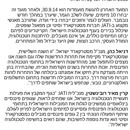
המועד האחרון להגשת מועמדות הוא 30.9.14, ולאחר מועד זה
יבחרו 10 מיזמים, שיעלו לשלב הגמר, שיערך במהלך חודש
נובמבר. העולים לגמר והזוכים ייבחרו בידי ועדה, שתורכב מאנשי
מקצוע ב-
IATI
, חברות מסטרקארד וסיטי וכן מפאנל שופטים,
שיכלול בכירים בענף הטכנולוגיה הישראלי. הקריטריונים לפיהם
יבחנו המיזמים כוללים, אך אינם מוגבלים, להיתכנות הטכנולוגית,
המודל העסקי, הרכב הצוות, שוק היעד ובידול מול המתחרים.
דניאל כהן,
מנכ"ל מסטרקארד ישראל: "זו השנה השלישית,
שמסטרקארד מקיימת את תחרות החדשנות שלה וגם השנה אנו
מצפים להתפעל שוב מהחדשנות הישראלית בתחומי הטכנולוגיה
הפיננסית. זוכות התחרות בשנים הקודמות הוכיחו, שהבחירה בהן
הייתה מוצדקת ורק חיזקו את אמונתנו ביכולתה של התחרות לזהות
חברות פורצות דרך. כחברה המובילה חדשנות בתחום התשלומים
האלקטרוניים, טבעי, שנחפש בישראל שותפים לדרך".
קרין מאיר רובינשטין
, מנכ"לית
IATI
: "כגוף המקבץ את פעילות
תעשיית הטכנולוגיה בישראל, אנו שמחים לראות, שגופים פיננסיים
בינלאומיים ממשיכים לגלות את המובילות הישראלית בתחומי
הטכנולוגיה הפיננסית ומסייעים למיזמים הישראלים לפרוץ לעולם.
שיתוף הפעולה הנוכחי בין 2 גופים פיננסיים מובילים כמסטרקארד
וסיטי הוא עדות נוספת לחשיבות, שהם רואים בחשיפה לטכנולוגיה
ישראלית".