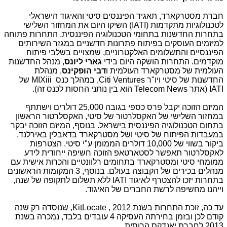
חברת מסטרקארד, תאגיד הפיננסים סיטי והאיגוד הישראלי
לטכנולוגיות מתקדמות (
IATI
) השיקו היום את המחזור השלישי
בתחרות החדשנות בתחומי הטכנולוגיה הפיננסית. התחרות פתוחה
למיזמים העוסקים בפיתוח פתרונות חדשניים במגזר השירותים
הפיננסיים והתשלומים האלקטרוניים, שמצויים בשלבי פיתוח
מוקדמים. התחרות הושקה היום בידי
גארי ליונס
, מנהל החדשנות
העולמית של מסטרקארד העולמית ו
דבי הופקינס
, מנהלת
החדשנות של סיטי ויו"ר
Citi Ventures
, במהלך כנס
MIXiii
של
IATI
(אתר
Telecom News
הוא בין נותני החסות לכנס זה).
המיזם הזוכה יקבל פרס כספי בגובה 25,000 דולרים וישתתף
במחזור השלישי של האקסלרטור של סיטי, האקסלרטור הראשון
בתחום הטכנולוגיה הפיננסית בישראל. בנוסף, המיזם הזוכה יבקר
במעבדות הפיתוח של סיטי ושל מסטרקארד בדאבלין באירלנד,
ביקור בשווי של 10,000 דולרים הממומן ע"י סיטי. הצטרפות
לאקסלרטור תאפשר לסטארטאפ הזוכה חשיפה ייחודית לידע
ממומחי סיטי ומסטרקארד בתחומים רלוונטיים והכרות אישית עם
מנהלים בכירים של הקבוצה בעולם. בנוסף, 3 המקומות הראשונים
בתחרות יזכו להצטרף לאיגוד
IATI
ללא תשלום לתקופה של שנה,
וייהנו מחשיפה לרשת החברים של האיגוד.
עד כה, זוכת התחרות בשנת 2012 ,
KitLocate
, שנוסדה רק שנה
קודם לכן ובזמן בחירתה העסיקה 4 עובדים בלבד, נמכרה בשנת
2013 לחברת יאנדקס הרוסית.