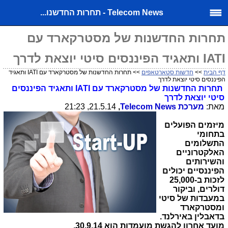
Telecom News - תחרות החדשנו...
תחרות החדשנות של מסטרקארד עם
IATI ותאגיד הפיננסים סיטי יוצאת לדרך
דף הבית
>>
חדשות סטארטאפים
>> תחרות החדשנות של מסטרקארד עם IATI ותאגיד
הפיננסים סיטי יוצאת לדרך
תחרות החדשנות של מסטרקארד עם
IATI
ותאגיד הפיננסים
סיטי יוצאת לדרך
מאת:
מערכת
Telecom News
,
21.5.14, 21:23
מיזמים הפועלים
בתחומי
התשלומים
האלקטרוניים
והשירותים
הפיננסיים יכולים
לזכות ב-25,000
דולרים, וביקור
במעבדות של סיטי
ומסטרקארד
בדאבלין באירלנד.
מועד אחרון להגשת מועמדות הוא 30.9.14.