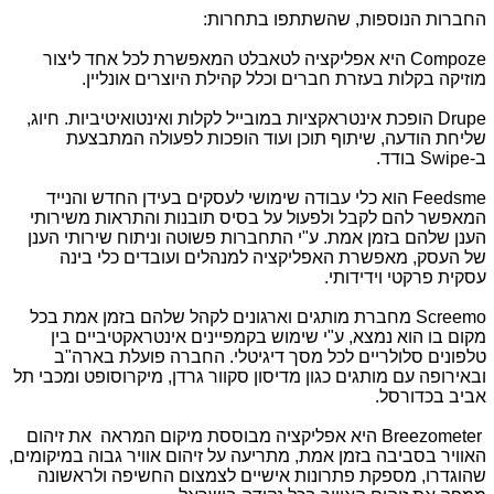
החברות הנוספות, שהשתתפו בתחרות:
Compoze
היא אפליקציה לטאבלט המאפשרת לכל אחד ליצור
מוזיקה בקלות בעזרת חברים וכלל קהילת היוצרים אונליין.
Drupe
הופכת אינטראקציות במובייל לקלות ואינטואיטיביות. חיוג,
שליחת הודעה, שיתוף תוכן ועוד הופכות לפעולה המתבצעת
ב-
Swipe
בודד.
Feedsme
הוא כלי עבודה שימושי לעסקים בעידן החדש והנייד
המאפשר להם לקבל ולפעול על בסיס תובנות והתראות משירותי
הענן שלהם בזמן אמת. ע"י התחברות פשוטה וניתוח שירותי הענן
של העסק, מאפשרת האפליקציה למנהלים ועובדים כלי בינה
עסקית פרקטי וידידותי.
Screemo
מחברת מותגים וארגונים לקהל שלהם בזמן אמת בכל
מקום בו הוא נמצא, ע"י שימוש בקמפיינים אינטראקטיביים בין
טלפונים סלולריים לכל מסך דיגיטלי. החברה פועלת בארה"ב
ובאירופה עם מותגים כגון מדיסון סקוור גרדן, מיקרוסופט ומכבי תל
אביב בכדורסל.
Breezometer
היא אפליקציה מבוססת מיקום המראה את זיהום
האוויר בסביבה בזמן אמת, מתריעה על זיהום אוויר גבוה במיקומים,
שהוגדרו, מספקת פתרונות אישיים לצמצום החשיפה ולראשונה