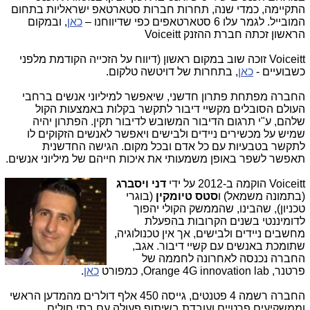
התקיימה, כמדי שנה, תחרות חברות סטארטאפ ישראליות בתחום
המובייל. לגמר עלו 6 סטארטאפים כפי שדיווחנו –
כאן
, ובמקום
הראשון זכתה חברת ההזנק
Voiceitt
Voiceitt
זוכה שוב במקום ראשון (דיווח על הזכייה הקודמת מלפני
כשבועיים -
כאן
, בתחרות של דויטשה טלקום.
החברה מפתחת פתרון חדשני, שיאפשר למיליוני אנשים ברחבי
העולם הסובלים מקשיי דיבור לתקשר בקלות באמצעות הקול
שלהם, ע"י תרגום הדיבור המשובש לדיבור תקין. הפתרון יהיה
שמיש על מכשירים ניידים ולבישים ויאפשר לאנשים הזקוקים לו
לתקשר בטבעיות עם כל אדם ובכל מקום. הגישה החדשנית
תאפשר לשפר באופן משמעותי את איכות חייהם של מיליוני אנשים.
Voiceitt
הוקמה ב-2012 על ידי
דני ויסברג
(בתמונה משמאל) ו
סטס טיומקין
(בוגרי
טכניון), שהבינו, שהממשק הקולי יהפוך
לדומיננטי בשנים הקרובות בהפעלת
מחשבים ניידים ולבישים, אך אין טכנולוגיה,
שתומכת באנשים עם קשיי דיבור. אגב,
החברה נכנסה לאחרונה לחממה של
פרטנר, Orange 4G innovation lab, כמפורט
כאן
.
החברה רשמה 4 פטנטים, גייסה 450 אלף דולרים מהמדען הראשי
וממשקיעים פרטיים ועובדת בשיתוף פעולה עם בתי חולים,