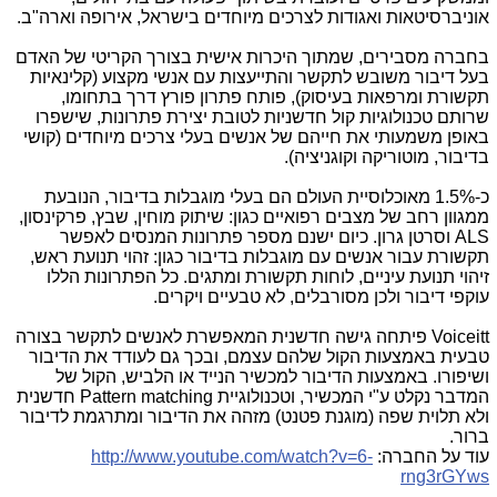
אוניברסיטאות ואגודות לצרכים מיוחדים בישראל, אירופה וארה"ב.
בחברה מסבירים, שמתוך היכרות אישית בצורך הקריטי של האדם
בעל דיבור משובש לתקשר והתייעצות עם אנשי מקצוע (קלינאיות
תקשורת ומרפאות בעיסוק), פותח פתרון פורץ דרך בתחומו,
שרותם טכנולוגיות קול חדשניות לטובת יצירת פתרונות, שישפרו
באופן משמעותי את חייהם של אנשים בעלי צרכים מיוחדים (קושי
בדיבור, מוטוריקה וקוגניציה).
כ-1.5% מאוכלוסיית העולם הם בעלי מוגבלות בדיבור, הנובעת
ממגוון רחב של מצבים רפואיים כגון: שיתוק מוחין, שבץ, פרקינסון,
ALS
וסרטן גרון. כיום ישנם מספר פתרונות המנסים לאפשר
תקשורת עבור אנשים עם מוגבלות בדיבור כגון: זהוי תנועת ראש,
זיהוי תנועת עיניים, לוחות תקשורת ומתגים. כל הפתרונות הללו
עוקפי דיבור ולכן מסורבלים, לא טבעיים ויקרים.
Voiceitt
פיתחה גישה חדשנית המאפשרת לאנשים לתקשר בצורה
טבעית באמצעות הקול שלהם עצמם, ובכך גם לעודד את הדיבור
ושיפורו. באמצעות הדיבור למכשיר הנייד או הלביש, הקול של
המדבר נקלט ע"י המכשיר, וטכנולוגיית
Pattern matching
חדשנית
ולא תלוית שפה (מוגנת פטנט) מזהה את הדיבור ומתרגמת לדיבור
ברור.
עוד על החברה:
http://www.youtube.com/watch?v=6-
rng3rGYws