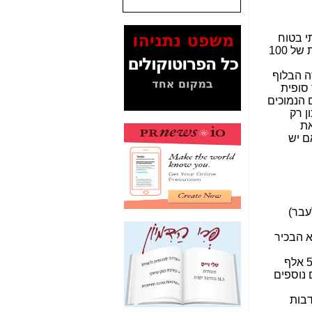
המסמכים בנושא בזק-
Yes (תיק 4000)
מוכיחים "תפירת תיק"
לאיש הלא נכון! -
כאן
עובדות ומסמכים
המוסתרים מהציבור:
האם ביבי כשר
תקשורת עזר לקב'
בזק? -
כאן
מה מקור ה-Fake
News שהביא לתפירת
תיק לביבי והעלמת
החשודים הנכונים -
כאן
אחת הרגליים של "תיק
4000 התפור"
התמוטטה היום
בניצחון (כפול) של בזק
-
כאן
איך כתבות מפנקות
הפכו לפתע לטובת