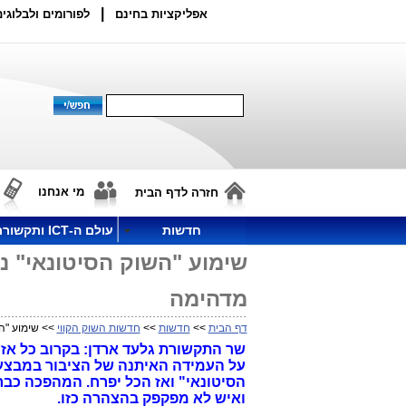
|
אפליקציות בחינם
לפורומים ולבלוגים
מי אנחנו
חזרה לדף הבית
חדשות
עולם ה-ICT ותקשורת
שימוע "השוק הסיטונאי" נ
מדהימה
דף הבית
>>
חדשות
>>
חדשות השוק הקווי
>> שימוע "ה
שר התקשורת גלעד ארדן: בקרוב כל אזר
על העמידה האיתנה של הציבור במבצע "
הסיטונאי" ואז הכל יפרח. המהפכה כבר ב
ואיש לא מפקפק בהצהרה כזו.