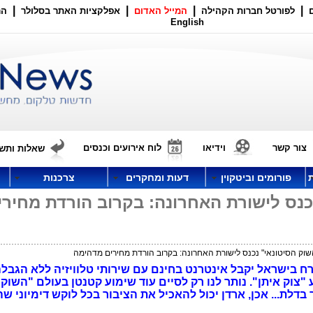
|
|
|
|
לפורטל חברות הקהילה
המייל האדום
אפלקציות האתר בסלולר
הר
English
צור קשר
וידיאו
לוח אירועים וכנסים
שאלות ותשו
פורומים וביטקוין
דעות ומחקרים
צרכנות
כנס לישורת האחרונה: בקרוב הורדת מחירי
שוק הסיטונאי" נכנס לישורת האחרונה: בקרוב הורדת מחירים מדהימה
ח בישראל יקבל אינטרנט בחינם עם שירותי טלוויזיה ללא הגבלה
צוק איתן". נותר לנו רק לסיים עוד שימוע קטנטן בעולם "השוק
דלת... אכן, ארדן יכול להאכיל את הציבור בכל לוקש דימיוני שה