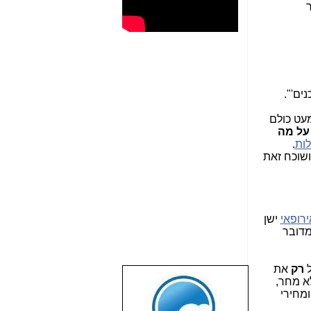
ים'".
עט כולם
 על מה
ות
.
ושוכח זאת
ירופאי
ישן
מדובר
רק
את
א מחר,
שבוע טוב לכל
ומחירי
הגולשים באשר
הם!!!