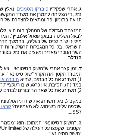
ג
. אחרי שפקידיו
פיברקו
מסמכים
, נאלץ ש
בזק, די הצליחה לתמרן את משרד התקשור
הגיעה בתזמון יפה ומתאים להצהרה של השר
המנצחת הגדולה של המהלך הזה היא, לל
לבעל השליטה בבזק:
שאול אלוביץ'
. המה
מיליוני ש"ח לכיס של בעליה, ובהמשך הד
הישראלי, בלי כל המגבלות הרגולטוריות הד
השר הנוכחי מאדיר ומעצים את בזק בצורה
הנדלר
.
ד
. זמן קצר אחרי ש"השוק הסיטונאי" יצא 
המטרד הקטן הזה הקרוי "שוק סיטונאי", ע"י 2 מהלכים, שיגיעו במהלך 2015 לכלל הבשלה טכנולוגית, פיזית ושיווק
1) תשדרג את כל הבתים, שהיא
חיברה או
במדינה). הסיבה: אין כרגע שום רגולציית "
2) תשדרג את כל שאר החיבורים לבתים ל-G.fast ול-Vectoring, מה ש"
שנכפה עליה בשימוע. לא מאמינים?
קראו 
SS7....
ה
. "השוק הסיטונאי" המתוכנן הוא "מסמר 
"השוק הסיטונאי".