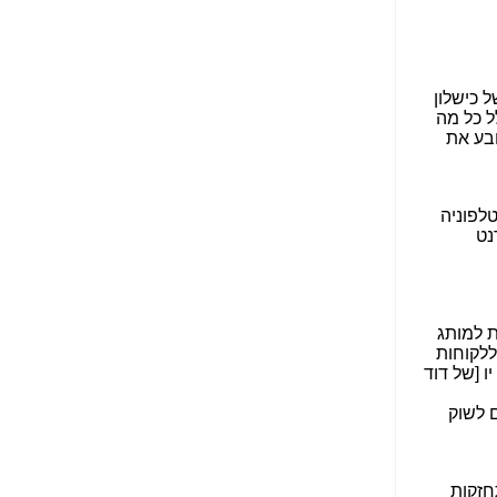
הנאה שהיא מיסודות
עבירת השוחד? -
כאן
שערוריית הקנס הענק
על בזק וחשיפת
"תעודת הביטוח" של
נתניהו בתיק 4000 -
כאן
ערוץ 20: "תיק תפור":
אבי וייס חושף את
מחדלי "תיק 4000" -
כאן
התבלבלתם: גיא פלד
הפך את כחלון, גבאי
ואילת לחשודים
המרכזיים בתיק 4000 -
כאן
פצצות בתיק 4000:
האם היו בכלל
התנגדויות למיזוג
בזק-יס? -
כאן