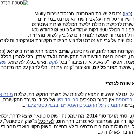
(
כאן
) נכנס ליישורת האחרונה. הכנסת שירות Multy
ר שידורי טלוויזיה על גבי רשת האינטרנט במחירים
שורת לרכישת חבילת גלישה הכוללת שירות אינטרנט
במהירות של 50 מגה ביט לשניה ושירות טלפוניה הכולל 300 דקות יעמוד על כ-50 ₪ לחודש (לא
מודל התמחור יאפשר למתחרים של בזק לשווק מהירויות
לוויזיה על גבי האינטרנט ולהציע חבילות תקשורת אטרקטיביות לצרכנ
הקודמת מוכר להם, זה מהסיבה,
שרוב
אמצעי התקשורת בישראל (כמ
ם
), מצטטים את הודעות שר התקשורת
גלעד ארדן,
בלי להבין בכלל
אמר
.
אפשר "להאכיל את הציבור" בכל
לוקש
, ואיש בכלל לא שואל
שאל
כל יום
, והציבור "קונה את זה" בלי להבין על מה מדובר 
 שונה לגמרי:
ראל וגם לא יהיה. זו המצאה לשונית של משרד התקשורת, שלקח
מונח א
בתוספת
אין ספור מסמכים
פרי הדימיון
של פקידי משרד התקשורת. 
קביעות
הממונה על ההגבלים העסקיים
ו
בזבוז כספי ציבור
...
ה "שוק סיטונאי" שיצא לדרך, יכלול
הוט
,
לא ייכלל
ב"שוק הסיטונאי", ל
גם הוזלות מחירים מדהימות לא תהיינה. השוק הקווי הוא די תחרותי 
ד הרבה לאן לרדת...