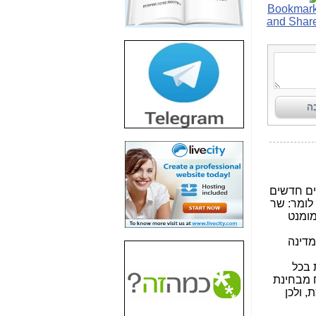
חשיפת חשד לשחיתות
הדומה לזו של "תיק
4000" אך בתחום
הסלולר -
כאן
חשיפת מה שלא
רוצים שתדעו בעניין
פריסת אנלימיטד
(בניחוח בלתי נסבל) -
כאן
חשיפה: איוב קרא
אישר לקבוצת סלקום
בדיוק מה שביבי אישר
ל-Yes ולבזק -
כאן
האם השר איוב קרא
היה צריך בכלל לחתום
על האישור, שנתן
לקבוצת סלקום? -
כאן
האם ביבי וקרא קבלו
בכלל תמורה עבור
ההטבות הרגולטוריות
שנתנו לסלקום? -
כאן