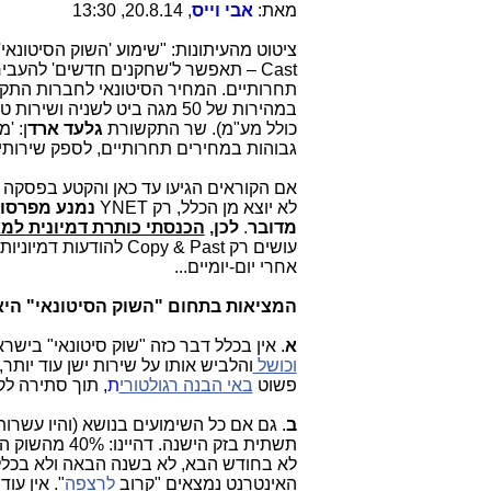
מאת:
אבי וייס
, 20.8.14, 13:30
ציטוט מהעיתונות: "שימוע 'השוק הסיטונאי' 
Cast – תאפשר ל'שחקנים חדשים' להעבי
תחרותיים. המחיר הסיטונאי לחברות התק
כולל מע"מ). שר התקשורת
גלעד ארד
ן: '
גבוהות במחירים תחרותיים, לספק שירותי ט
אם הקוראים הגיעו עד כאן והקטע בפסקה 
לא יוצא מן הכלל, רק YNET
נמנע מפרסו
מדובר
.
לכן,
הכנסתי כותרת דמיונית למ
עושים רק Copy & Past להודעות דמיוניות, שהשר מפזר
אחרי יום-יומיים...
המציאות בתחום "השוק הסיטונאי" היא
א
. אין בכלל דבר כזה "שוק סיטונאי" ביש
וכושל
והלביש אותו על שירות ישן עוד יותר,
פשוט
באי הבנה רגולטורי
ת
, תוך סתירה ל
ב
. גם אם כל השימועים בנושא (והיו עשרות), יסתיימו עד סוף 2014, מה שמכונ
תשתית בזק הישנה. דהיינו: 40% מהשוק הקווי דהיום, שמחובר לאינטרנט דרך
לא בחודש הבא, לא בשנה הבאה ולא בכלל. 
האינטרנט נמצאים "קרוב
לרצפה
". אין עו