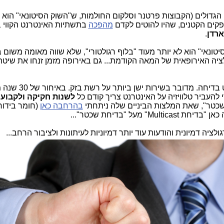
י הספקים הגדולים (הקבוצות פרטנר וסלקום החולמות, ש"השוק הסיטונאי" הוא 
פקים הקטנים, שהיו להוטים לקדם
מהפכה
בתשתיות האינטרנט הקווי 
ארדן
.
טונאי" הוא לא יותר מעוד "בלוף רגולטורי", שלא שווה מאומה משום 
לציה האירופאית של המאה הקודמת... גם באירופה מזמן זנחו את שיטת
. כל הסיפור של שירות Multicast זה פשוט בדיחה. מדוב
 להעביר טלוויזיה על האינטרנט צריך קודם כל
לשנות חקיקה ולקבוע
 שכטר", שאת המלצות הביניים שלה ניתחתי
בהרחבה כאן
(חומר בידורי
 מעל "בדיחת שכטר"...
גולציה דמיונית והודעות עוד יותר דמיוניות לעיתונות ולציבור הרחב...