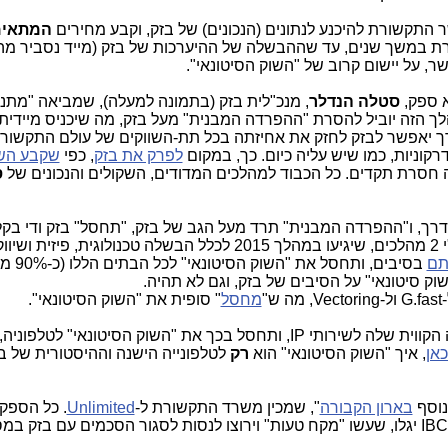
ר התקשורת להיכנע לנתונים (הנכונים) של בזק, וקבע מחירים
המתאימ
ת במשך שנים, עד שההבשלה של ההיערכות של בזק (מייד נסביר מה 
, על יישום קרוב של "השוק הסיטונאי".
א ספק,
סטלה הנדלר
, מנכ"לית בזק (בתמונה למעלה), שמביאה "מתנ
לך הזה יוביל להסרת "ההפרדה המבנית" מעל בזק, מה שיכניס מיידית
רך יאפשר לבזק לחזק את אחיזתה בכל תת-השווקים של עולם התקשור
רקוניות, כמו שיש עליה כיום. כך, במקום
לפרק את בזק
, כפי
שקבע הש
 חסרת תקדים. כל הכבוד למהלכים המדודים, השקולים והנכונים של
ס
לדרך, ו"ההפרדה המבנית" תרד מעל הגב של בזק, "תחסל" בזק ודי בקל
ית:
תם
בסיבים, ותחסל א
שוק סיטונאי" על הסיבים של בזק, וגם לא תהיה.
מחסל
" סופית את "השוק הסיטונאי".
במקביל, בזק תשדרג את שירותי הטלפוניה הקווית שלה לשירותי IP, ותחסל בכך את "השוק הסיטונאי" לטל
כאן
, איך "השוק הסיטונאי" הוא
רק
לטלפונייה הישנה וההיסטורית של ב
נוסף
בארון הקבורה
", שמכין משרד התקשורת ל-
Unlimited
. כל הספק
הקטנים, שקפצו על העגלה של IBC\Unlimited יגלו, שעשו "מקח טעות" וירוצו לנסות לסגור הסכמים עם בזק