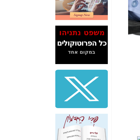
2" על תעלולי השר
משה כחלון -
כאן
המשך חשיפת הבלוף
ששמו "מהפיכת
הסלולר" ואיך מסרסים
את הנתונים לציבור -
כאן
סיכום ביקור בסיליקון
ואלי - למה 3 הגדולות
משקיעות ומפתחות
באותם תחומים -
כאן
שלמה פילבר (עד
לאחרונה מנכ"ל משרד
התקשורת) - עד
מדינה? הצחקתם
אותי! -
כאן
"יש אפליה בחקירה"?
חשיפה: למה השר
משה כחלון לא נחקר
עד היום? -
כאן