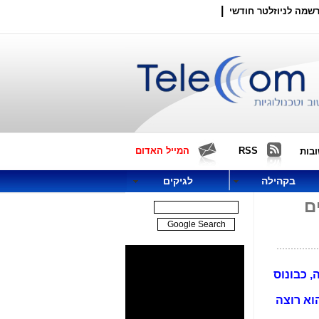
|
שמה לניוזלטר חודשי
RSS
המייל האדום
בות
בקהילה
לגיקים
ם
, כבונוס
וא רוצה