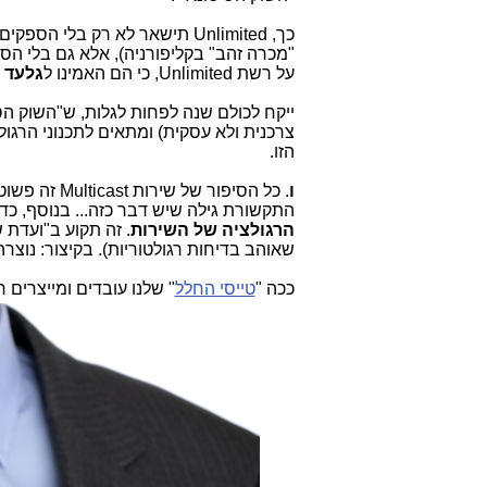
כך, Unlimited תישאר לא רק בל
"מכרה זהב" בקליפורניה), אלא גם בלי הס
על רשת Unlimited, כי הם האמינו ל
גלעד 
ייקח לכולם שנה לפחות לגלות, ש"השוק הסי
צרכנית ולא עסקית) ומתאים לתכנוני הרגו
הזו.
ו
התקשורת גילה שיש דבר כזה... בנוסף, כדי
הרגולציה של השירות
. זה תקוע ב"ועדת
שאוהב בדיחות רגולטוריות). בקיצור: נוצרה כאן "בדיחת Multicast"
ככה "
טייסי החלל
" שלנו עובדים ומייצרים ר