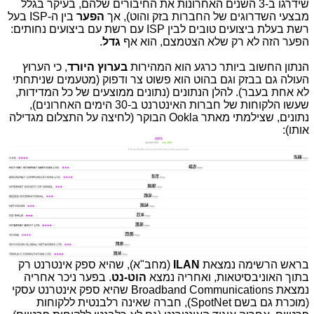
שידרגו ב-3 השנים האחרונות את החיבורים שלהם, בעיקר בגלל
מבצעי השדרוגים של החברות בזק והוט), אך
הפער
בין ה-ISP בעל
רשת בעלת ביצועים טובים לבין ISP עם רשת עם ביצועים נחותים:
הפער הזה לא רק שלא הצטמצם, הוא אף
גדל
.
הנתון החשוב ביותר כרגע הוא המהירות
בערוץ היורד
, כי הערוץ
העולה גם בבזק וגם בהוט הוא פשוט צר ודפוק (מטעמים שניתחתי
לא אחת בעבר). להלן הנתונים (נתונים ממוצעים של כל המדידות,
שעשו הלקוחות של חברות האינטרנט ב-30 הימים האחרונים),
נתונים, שצילמתי מאתר Ookla הבוקר (לחיצה על התצלום מגדילה
אותו):
בראש הרשימה נמצאת
ILAN
(מחב"א), שהיא ספק אינטרנט רק
בתוך האוניבסיטאות, ואחריה נמצא
הוט-נט
. בפער ניכר אחריה
נמצאת Broadband Communications שהיא ספק אינטרנט עסקי
(מוכרת גם בשם SpotNet), חברה שאינה רלבנטית ללקוחות