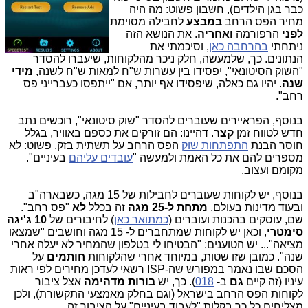
כבר בגן הילדים), חשבון פשוט: מה היה
מחיר הפס הרחב
במבצע
לחבילה מסוימת
לפני
הרפורמה
ואחריה
. את הנושא הזה
ניתחתי
בהרחבה כאן
, וסיכמתי את
הנתונים. כך, שלמעשה, חלק ניכר מהלקוחות, שיעברו להסדר
"השוק הסיטונאי", יפסידו בין עשרות ש"ח למאות ש"ח לשנה,
מידי
שנה
. יהיו גם כאלה, שיפסידו אף יותר, אם "ייתפסו כעברייני פס
רחב".
בנוסף, הפראיירים שעוברים להסדר "שוק סיטונאי", רוכשים נתב
חדש לטווח זמן
קצר
. דהיינו: הם זורקים את כספם באוויר, בגלל
חוסר הבנת
התפתחות שוק
הפס הרחב על תשתית בזק. פשוט: לא
מספרים להם את כל האמת ולמעשה "
עובדים עליהם
בעיניים".
מקומם ועצוב.
בנוסף, יש לקוחות שעוברים לחבילות של 15 מגה, כשבארה"ב
ובעוד מדינות בעולם,
מתחת ל-25 מגה
זה בכלל
לא
"פס רחב".
שם, עוסקים בהכנות ועוברים (
כמתואר כאן
) לחיבורים של
10 ג'יגה
סימטרי
, וכאן יש לקוחות שמתחברים ל- 15 מגה וחושבים "שמצאו
מציאה"... יש הטוענים: "הבטיחו לי בטלפון שהמחיר לא יעלה אחרי
שנה". כמובן שזו שטות, במיוחד אחרי שהלקוחות
חותמים
על
הסכם שבו נאמר במפורש שה-ISP רשאי לעדכן מחירים לפי ראות
עיניו (זה קיים
גם
ב-
018
). כך, יש
בורות מדהימה
אצל ציבור
לקוחות הפס הרחב בישראל (וגם בחלק מאמצעי התקשורת), ולכן
מצליחים כל כך בקלות "לעבוד בעיניים" על הציבור זה.