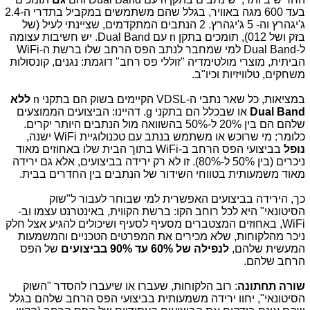
בעד 600 מגה באוויר, בגלל שהם משתמשים במקביל בתדרי ה-2.4
ג'יגהרץ וה- 5 ג'יגהרץ. 2 הנתבים המתקדמים, שציינתי לעיל (של
בזק ושל 012), תומכים בתקן n עם Dual Band. יש חשיבות עצומה
ל-Dual Band למי שמחבר לנתב הפס הרחב שלו ברשת ה-WiFi
הביתית, מוצרי מולטימדיה "זוללי פס רחב" דוגמת: נגנים, קונסולות
משחקים, טלוויזיות וכיו"ב.
במציאות, כל שאר נתבי ה-VDSL הקיימים בשוק הם בתקני n
ללא
Dual Band
או שבכלל הם בתקני g. דהיינו: הביצועים הממוצעים
שלהם הם בין 20% ל-50% בהשוואה מול הנתבים היותר יקרים.
כלומר: מי שרוכש או משתמש בנתב עם טכנולוגיית WiFi ישנה,
נופל
בביצועי הפס הרחב ב-WiFi בתוך הבית שלו באחוזים מאוד
ניכרים (בין 50% ל-80%). זו לא רק ירידה בביצועים, אלא גם ירידה
מאוד משמעותית בטווחי השידור של הנתבים בין החדרים בבית.
כך, הירידה בביצועים האפשרית למי שבוחר לעבור ל"שוק
הסיטונאי" היא לכל רוחב הקו: ברשת הקווית, באינטרנט עצמו וב-
WiFi, באחוזים המצטברים מסעיף לסעיף ושיכולים להגיע אצל חלק
ניכר מהלקוחות, שלא מכירים את המפרטים הטכניים והמשמעות
המעשית שלהם,
לנפילה של 60% עד 90% בביצועים
של הפס
הרחב שלהם.
שורה תחתונה
: רוב הלקוחות, שעברו או שיעברו להסדר "השוק
הסיטונאי", יחוו ירידה משמעותית בביצועי הפס הרחב שלהם בגלל