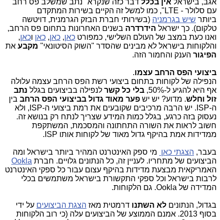
אגב, בישראל
אין בכלל
דבר כזה שנקרא "נתב שמשלב פס רחב
עם סלולר - LTE", כמו למשל זה הקיים בשירות המתקדם
ביותר
שיש בגרמניה
(בשירותי חברת הבזק הגרמנית, דויטשה
טלקום). כך ישראל
הידרדרה
בשנים האחרונות בתחום פס הרחב,
ואנו כעת במצב של העולם השלישי, כמפורט
כאן
,
כאן
,
כאן
ו
כאן
,
והלקוחות בישראל לא מבינים שהסדר "השוק הסיטונאי"
מקבע
את
הפיגור
הענק והחמור הזה.
ביצועי הפס הרחב עצמו
.
הנפילה של לקוחות בתחום ביצועי רשת הפס הרחב עצמה עלולה
אף היא להגיע ל-50%,
בלי כל קשר
לנפילה בביצועים בגלל
נתב
זול וחלש
. מדוע? יש יש
פער מאוד גדול בביצועי הפס הרחב
בין
ה-ISP. יש הרבה מרכיבים שקובעים את רמת ביצועי ה-ISP, ולא
נעסוק בזה כרגע, בגלל כמות המידע שצריך לנתח רק בנושא זה.
חשוב לראות את השורה התחתונה והמסכמת, המשתקפת
ממדידות אמת בהיקף גדול מאוד של לקוחות אותו ISP.
בעבר,
הצגתי כאן
מי ספק האינטרנט המהיר ביותר בישראל ומה
הביצועים של מתחריו. לעניין זה, כל הנתונים גלויים. חברת
Ookla
האמריקאית מבצעת מדידות בהיקף עצום עבור כל ספקי האינטרנט
לרבות בישראל וכל ספקי התקשורת בישראל משתמשים בכלי
המדידה של Ookla. גם הלקוחות.
בגדול, הנתונים
לא השתנו
דרמטית מאז
הצגת הביצועים
על ידי
בסוף 2013. אמנם הממוצע של הביצועים עלה (כי רוב הלקוחות