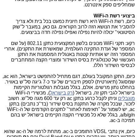
שמחליפים ספק אינטרנט.
ביצועי רשת ה-WiFi
כיום, רשת ה-WiFi היא רשת חיונית כמעט בכל בית ולא צריך
להסביר את הנושא הזה לרוב הקוראים. גם כאן, במעבר ל"שוק
הסיטונאי" יכולה להיות נפילה ואפילו נפילה חדה בביצועים.
רקע: תקני WiFi מכונים בלשון המקצועית כתקן 802.11 (על שם
המספר של ועדת התקינה העולמית, שמאשרת את התקנים). אחרי
המספר הזה יש אותיות קטנות באנגלית המסמנות את התקן
העכשווי של טכנולוגיית בסיס השידור ומוצרי הקצה המתחברים
לבסיסי השידור הללו.
כיום, התקן המקובל בעולם, דגם מתחיל להתפשט בישראל, הוא ac,
שמסוגל (תיאורטית) לספק חיבורים של עד כ-7 ג'יגה סל"ש באוויר.
בהחלט נתון מרשים. אולם, בגלל מגבלות רגולטוריות הקיימות
בישראל לגבי תקן זה, בישראל (
רק בישראל
), מכשירי ה-WiFi
מוגבלים
וניתן לקבל כרגע בתקן ac רק עד 600 מגה סל"ש. חשוב
לזכור, שבכל מקרה של התקנת בסיס שידור (בד"כ נתבים) בתקן
ac, יש לשמור על "תאימות לאחור" לתקנים הקודמים של ה-WiFi:
a/b/g/n, בגלל שלא כל מכשירי הקצה הקיימים בישראל יש בהם
תמיכה ב-ac.
כיום, אין נתבי VDSL התומכים ב-ac. מתחת לרמה של ה-ac שהוא
החדיש ביותר, יש נתבים בתקן n עם Dual Band והם
גם
תומכים