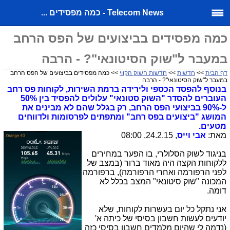
Telecom News - כמה מפסידים ...
כמה מפסידים בביצועים של הפס הרחב
במעבר ל"שוק הסיטונאי"? - הרבה
דף הבית
>>
חדשות
>>
חדשות השוק הקווי
>> כמה מפסידים בביצועים של הפס הרחב
במעבר ל"שוק הסיטונאי"? - הרבה
בנוסף להפסד הכספי ולירידה ברמת השירות, לקוחות פס רחב
העוברים להסדר "השוק סטונאי" עלולים להפסיד בין 50%
ל-90% בביצועי הפס הרחב, רק בגלל שהם לא מבינים את
המושג "ביצועים בפס רחב" ומתפתים לפרסומות ולדווחים
מטעים.
מאת:
אבי וייס
, 24.2.15, 08:00
בניגוד לשוק הסלולרי, בו הפער במחירים
ללקוחות הקצה היה מאוד ברור (במצב של
לפני הרפורמה ואחרי הרפורמה), ברפורמה
המכונה "שוק סיטונאי" המצב בכלל לא
דומה.
אני נתקל כל יום בעשרות לקוחות, שלא
יודעים לעשות חשבון בסיסי של כיתה א'
(נדמה לי שהיום מלמדים חשבון בסיסי כזה