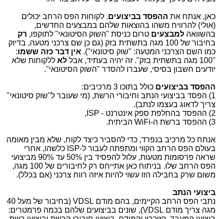
כאן, אנתח את
ההפסד בביצועים
. לקוחות הפס הרחב יכולים
(אולי) להרוויח משהו בהוצאות שלהם במבצעים החדשים,
בהשוואה
למבצעים
טרום כניסת "השוק הסיטונאי" לתוקפו,
רק
בחיבור של 100 מגה בתשתית בזק (גם כן שם צרכני מטעה, בדיוק
כמו השם הצרכני המטעה: "שוק סיטונאי").
אין דבר כזה ששמו
:
"100 מגה בתשתית בזק". זה יהיה בעתיד, אבל
לא
ללקוחות שלא
יודעים חשבון בסיסי, שעברו להסדר "השוק הסיטונאי".
ההפסד בביצועים
כולל בתוכו 3 מרכיבים:
1) הפסד בביצועי הנתב וחיבורי הרשת, (מי שעובר ל"שוק סיטונאי"
צריך לדאוג בעצמו לנתב).
2) ההפסד בהחלפת ספק אינטרנט - ISP,
3) ההפסד ברשת ה-WiFi הביתית.
אנתח כל מרכיב בנפרד, כדי להסביר כיצד לקוח, שלא מבין מאומה
בעולם הפס הרחב הקווי ומתפתה לעבור ל-ISP כלשהו, אחרי
שראה פרסומות מטעות, עלול להפסיד בין 50% עד 90% מביצועי
הפס הרחב שלו. בניתוח כאן אתייחס רק לחיבורים של 100 מגה,
משום שרק בחבילה הזו עשוי להיות איזה רווח צרכני (אם בכלל).
ביצועי הנתב
נתבי הפס הרחב הקיימים, בהם מודם VDSL (בחיבור של מעל 40
מגה צריך מודם VDSL), שונים בביצועים שלהם בכמה פרמטרים:
ביצועי המעבד, הזיכרון והמודם, ביצועי חיבורי הרשת וביצועי רשת