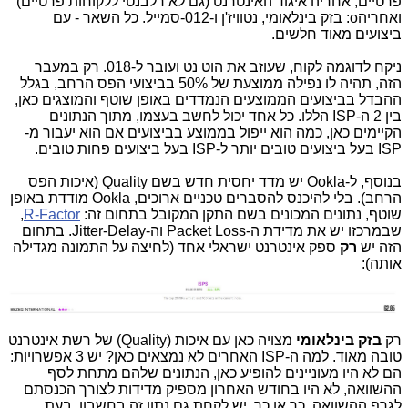
פרטיים, אחריה איגוד האינטרנט (גם לא רלבנטי ללקוחות פרטיים)
ואחריהo: בזק בינלאומי, נטוויז'ן ו-012-סמייל. כל השאר - עם
ביצועים מאוד חלשים.
ניקח לדוגמה לקוח, שעוזב את הוט נט ועובר ל-018. רק במעבר
הזה, תהיה לו נפילה ממוצעת של 50% בביצועי הפס הרחב, בגלל
ההבדל בביצועים הממוצעים הנמדדים באופן שוטף והמוצגים כאן,
בין 2 ה-ISP הללו. כל אחד יכול לחשב בעצמו, מתוך הנתונים
הקיימים כאן, כמה הוא ייפול בממוצע בביצועים אם הוא יעבור מ-
ISP בעל ביצועים טובים יותר ל-ISP בעל ביצועים פחות טובים.
בנוסף, ל-Ookla יש מדד יחסית חדש בשם Quality (איכות הפס
הרחב). בלי להיכנס להסברים טכניים ארוכים, Ookla מודדת באופן
שוטף, נתונים המכונים בשם התקן המקובל בתחום זה:
R-Factor
,
שבמרכזו יש את מדידת ה-Packet Loss וה-Jitter-Delay. בתחום
הזה יש
רק
ספק אינטרנט ישראלי אחד (לחיצה על התמונה מגדילה
אותה):
רק
בזק בינלאומי
מצויה כאן עם איכות (Quality) של רשת אינטרנט
טובה מאוד. למה ה-ISP האחרים לא נמצאים כאן? יש 3 אפשרויות:
הם לא היו מעוניינים להופיע כאן, הנתונים שלהם מתחת לסף
ההשוואה, לא היו בחודש האחרון מספיק מדידות לצורך הכנסתם
לגרף ההשוואה. כך או כך, יש לקחת גם נתון זה בחשבון, בעת