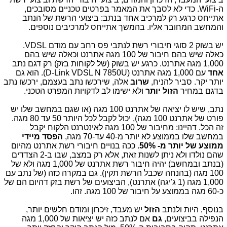
ה-WiFi. כדי לא לסבך את המאמר בפרטים טכניים מסובכים,
אתייחס כרגע רק למרכיב אחד בנתב: ביצועי הרשת של הנתב
והמחשב המחובר אליו. בהמשך אתייחס למרכיבים נוספים.
יש בשוק 2 סוגי חיבורי רשת לנתבי פס רחב עם מודם VDSL.
כאלה שיש בהם חיבור של 100 מגה אתרנט וכאלה שיש בהם
1,000 מגה אתרנט. כרגע יש בשוק (של לקוחות בזק) רק דגם נתב
אחד
עם 1,000 מגה אתרנט (D-Link VDSL N 7850U). הוא גם
יותר יקר. סביר להניח,
שרוב
אלה, שירכשו נתב בעצמם, ירכשו נתב
בדגם במחיר
הזול יותר
ולא ישימו לב לדקויות המפרט הטכני.
נתב, שיש לו יציאה של אתרנט 100 מגה (או שגם במחשב שלו יש
פורט של אתרנט 100 מגה), יכול לקבל לכל היותר 50 עד 80 מגה.
זה הכל. דהיינו: מחיבור של 100 מגה לאינטרנט הלקוח יקבל
במחשב שלו בממוצע לא יותר מ-40 עד-70 מגה,
הפסד מיידי
ממוצע של יותר מ- 50%
. ככה בנויים חיבורי רשת אתרנט מהיום
שהם נולדו ולא ניתן לשנות זאת, אלא רק במצב, שבו ב-2 הצדדים
(בנתב ובמחשב) יהיה חיבור רשת אתרנט של 1,000 מגה ולא של
100 מגה (בהנחה שכבל הרשת תקין). גם במקרה כזה (של נתב עם
1,000 מגה (1 ג'יגה) אתרנט), הביצועים של רשת בזק דהיום הם של
כ-60 מגה בממוצע על חיבור של 100 מגה. זהו.
בנוסף, היות ולנתב
הזול
יש מעבד, זיכרון ומודם חלשים יותר,
הנפילה בביצועים,
גם
אם לנתב כזה יש יציאות של 1,000 מגה