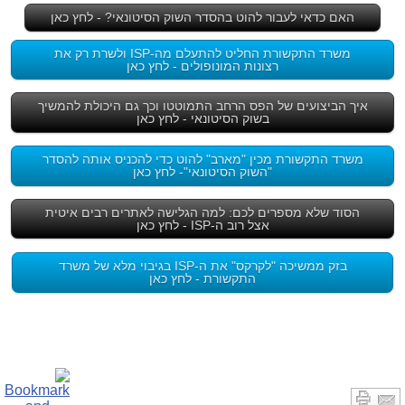
האם כדאי לעבור להוט בהסדר השוק הסיטונאי? - לחץ כאן
משרד התקשורת החליט להתעלם מה-ISP ולשרת רק את
רצונות המונופולים - לחץ כאן
איך הביצועים של הפס הרחב התמוטטו וכך גם היכולת להמשיך
בשוק הסיטונאי - לחץ כאן
משרד התקשורת מכין "מארב" להוט כדי להכניס אותה להסדר
"השוק הסיטונאי"- לחץ כאן
הסוד שלא מספרים לכם: למה הגלישה לאתרים רבים איטית
אצל רוב ה-ISP - לחץ כאן
בזק ממשיכה "לקרקס" את ה-ISP בגיבוי מלא של משרד
התקשורת - לחץ כאן