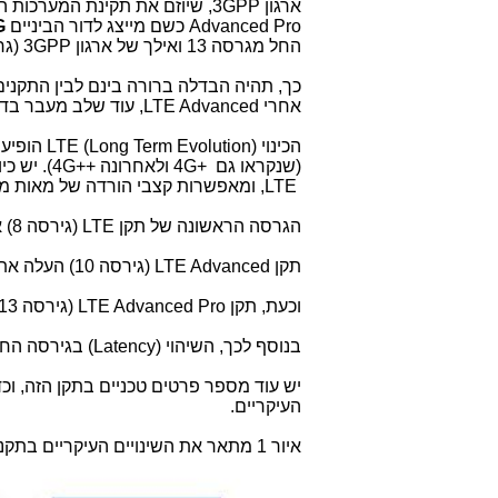
ארגון
3GPP
, שיוזם את תקינת המערכות הסלולריות, החלי
Advanced Pro
כשם מייצג לדור הביניים
G
החל מגרסה 13 ואילך של ארגון
3GPP
(גרס
כך, תהיה הבדלה ברורה בינם לבין התקני
אחרי
LTE Advanced
, עוד שלב מעבר בדר
הכינוי
LTE (Long Term Evolution)
הופיע לראשונה לפ
)
שנקראו גם
4G+
ולאחרונה
(4G++
. יש כיום למעלה מ-700 מילי
LTE
, ומאפשרות קצבי הורדה של מאות מג
הגרסה הראשונה של תקן
LTE
(גירסה 8) אפשרה קצבי הורדה של 100-150 מגה-ביט לשנייה
תקן
LTE Advanced
(גירסה 10) העלה את הקצב ל-1 גיגה-ביט לשנייה.
וכעת, תקן
LTE Advanced Pro
(גירסה 13 ואילך) יאפשר קצבים עד 3 גיגה-ביט לשנייה.
בנוסף לכך, השיהוי
(Latency)
בגירסה החדשה ירד מ-10 מיל
יש עוד מספר פרטים טכניים בתקן הזה, וכ
העיקריים
.
איור 1 מתאר את השינויים העיקריים בתקנים (המקור - חברת נוקיה):