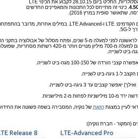
ט ביום 28.10.15 לקבוע את הכינוי
LTE
4.5
. כינוי זה מתייחס לכל התכונות והמאפיינים החדשים
ה, שתאושר סופית במרץ 2016).
ם הקודמים:
LTE
ו-
LTE Advanced
. במילים אחרות, מדובר בהתפתח
ך ל-
5G
.
ני למעלה מ-5 שנים, ופתח מסלול של אבולוציה בתקני הדור הרביעי
ון מנויים ויותר מ-420 רשתות מסחריות, שפועלות בתקני
ה-ביט לשנייה.
.
ישניות לפחות מ-2 מילישניות
.
דאי לעיין במצגת
הזאת
של נוקיה
,
המסבירה בשפה פשוטה את החידוש