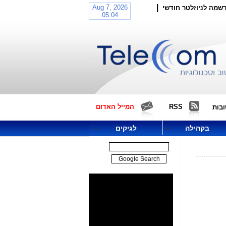
|
שמה לניוזלטר חודשי
RSS
המייל האדום
בות
בקהילה
לגיקים