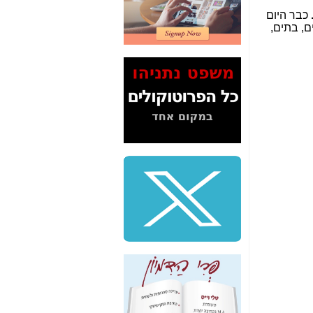
2" על תעלולי השר
כבר היום
משה כחלון -
כאן
ם, בתים,
המשך חשיפת הבלוף
ששמו "מהפיכת
הסלולר" ואיך מסרסים
את הנתונים לציבור -
כאן
סיכום ביקור בסיליקון
ואלי - למה 3 הגדולות
משקיעות ומפתחות
באותם תחומים -
כאן
שלמה פילבר (עד
לאחרונה מנכ"ל משרד
התקשורת) - עד
מדינה? הצחקתם
אותי! -
כאן
"יש אפליה בחקירה"?
חשיפה: למה השר
משה כחלון לא נחקר
עד היום? -
כאן