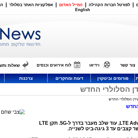
|
|
|
|
לפורטל חברות הקהילה
המייל האדום
אפלקציות האתר בסלולר
הר
English
צור קשר
וידיאו
לוח אירועים וכנסים
שאלות ותשו
פורומים וביטקוין
דעות ומחקרים
צרכנות
LTE Ad
,
עוד שלב מעבר בדרך ל-
5G
. תקן
LTE