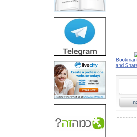
חשיפת חשד לשחיתות
הדומה לזו של "תיק
4000" אך בתחום
הסלולר -
כאן
חשיפת מה שלא
רוצים שתדעו בעניין
פריסת אנלימיטד
(בניחוח בלתי נסבל) -
כאן
חשיפה: איוב קרא
אישר לקבוצת סלקום
בדיוק מה שביבי אישר
ל-Yes ולבזק -
כאן
האם השר איוב קרא
היה צריך בכלל לחתום
על האישור, שנתן
לקבוצת סלקום? -
כאן
האם ביבי וקרא קבלו
בכלל תמורה עבור
ההטבות הרגולטוריות