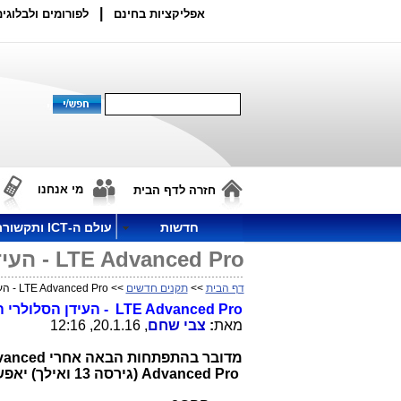
|
אפליקציות בחינם
לפורומים ולבלוגים
מי אנחנו
חזרה לדף הבית
חדשות
עולם ה-ICT ותקשורת
LTE Advanced Pro - העידן הסלולרי החדש
דף הבית
>>
תקנים חדשים
>> LTE Advanced Pro - העידן הסלולרי החדש
LTE Advanced Pro - העידן הסלולרי החדש
מאת
:
צבי שחם
, 20.1.16, 12:16
מדובר בהתפתחות הבאה אחרי
vanced
Advanced Pro
(גירסה 13 ואילך) יאפשר קצבים עד 3 גיגה-ביט לשנייה.