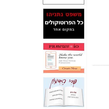
שנתנו לסלקום? -
כאן
המסמכים בנושא בזק-
Yes (תיק 4000)
מוכיחים "תפירת תיק"
לאיש הלא נכון! -
כאן
עובדות ומסמכים
המוסתרים מהציבור:
האם ביבי כשר
תקשורת עזר לקב'
בזק? -
כאן
מה מקור ה-Fake
News שהביא לתפירת
תיק לביבי והעלמת
החשודים הנכונים -
כאן
אחת הרגליים של "תיק
4000 התפור"
התמוטטה היום
בניצחון (כפול) של בזק
-
כאן
איך כתבות מפנקות