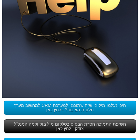
היכן נעלמו מיליוני ש"ח שתוכננו למערכת CRM למחשוב מערך
תלונות הציבור? - לחץ כאן
חשיפת התמיכה חסרת הבסיס בסלקום מול בזק ולמה המנכ"ל
צודק - לחץ כאן