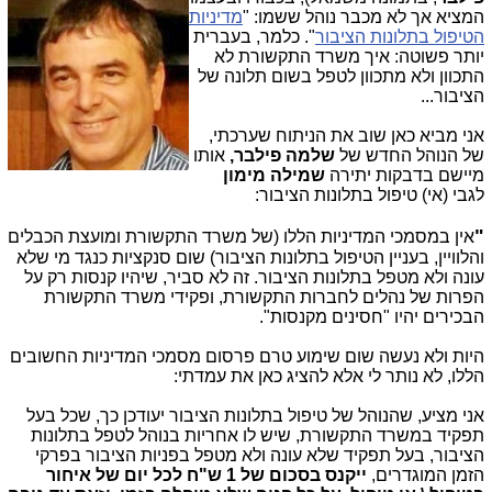
המציא אך לא מכבר נוהל ששמו: "
מדיניות
הטיפול בתלונות הציבור
". כלמר, בעברית
יותר פשוטה: איך משרד התקשורת לא
התכוון ולא מתכוון לטפל בשום תלונה של
הציבור...
אני מביא כאן שוב את הניתוח שערכתי,
של הנוהל החדש של
שלמה פילבר,
אותו
מיישם בדבקות יתירה
שמילה מימון
לגבי (אי) טיפול בתלונות הציבור:
"
אין במסמכי המדיניות הללו (של משרד התקשורת ומועצת הכבלים
והלוויין, בעניין הטיפול בתלונות הציבור) שום סנקציות כנגד מי שלא
עונה ולא מטפל בתלונות הציבור. זה לא סביר, שיהיו קנסות רק על
הפרות של נהלים לחברות התקשורת, ופקידי משרד התקשורת
הבכירים יהיו "חסינים מקנסות".
היות ולא נעשה שום שימוע טרם פרסום מסמכי המדיניות החשובים
הללו, לא נותר לי אלא להציג כאן את עמדתי:
אני מציע, שהנוהל של טיפול בתלונות הציבור יעודכן כך, שכל בעל
תפקיד במשרד התקשורת, שיש לו אחריות בנוהל לטפל בתלונות
הציבור, בעל תפקיד שלא עונה ולא מטפל בפניות הציבור בפרקי
הזמן המוגדרים,
ייקנס בסכום של 1 ש"ח לכל יום של איחור