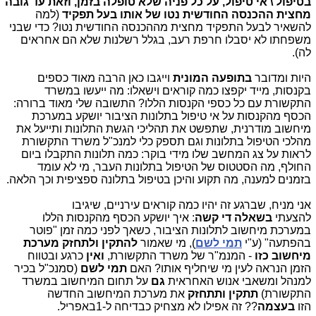
בטיפול \ אי טיפול, על כל פניה שלא טופלה בזמן, וזאת עד גובה
מחצית ההכנסה החודשית נטו של אותו בעל תפקיד
(למה
להשאיר לבעל התפקיד מחצית מההכנסה החודשית נטו? כדי שבני
משפחתו לא יסבלו חרפת רעב, בגלל רשלנות שלא הם אחראים
לה).
היות ומדובר
בתופעה המונית
וייגבו כאן הרבה מאוד כספים
בקנסות, מייד יקפצו כמה קוראים וישאלו: מה ייעשו במשרד
התקשורת עם כל כספי הקנסות הללו? התשובה שלי מאוד ברורה:
הכסף מהקנסות על אי טיפול בתלונות הציבור יושקע במערכת
מיחשוב מודרנית, שתפשט את תהליכי הגשת התלונות ותייעל את
מהלכי הטיפול בתלונות וגם תספק כלי למנכ"ל משרד התקשורת
לראות על צג המחשב שלו מידי בוקר: כמה תלונות התקבלו ביום
החולף, מה הסטטוס של הטיפול בתלונות העבר, מי לא עומד
בזמנים למענה, מה תקוע והיכן בטיפול בתלונה ספציפית וכך הלאה.
אני מניח, שברגע זה יהיו כמה קוראים עירניים, שיגיבו
להצעתי
בשאלה די קשה
: איך יושקע הכסף מהקנסות הללו
במערכת מיחשוב לתלונות הציבור, כשאך לפני כמה זמן "פוטר
בהפתעה" (ע"י
תמי לשם
), מי שאמור
להתקין ולתחזק מערכת
מיחשוב
כזו
- המנמ"ר של משרד התקשורת,
ואין
כרגע ובטווח
הזמן הנראה לעין מי שיחליף אותו? האם
תמי לשם
(סמנכ"ל בכיר
למנהל ומשאבי אנוש האחראית
גם
על תחום המיחשוב במשרד
התקשורת)
תתקין ותתחזק
את מערכת המיחשוב החדשה
הזו
בעצמה
?? זה אפילו לא מצחיק כבדיחה ל-1באפריל.