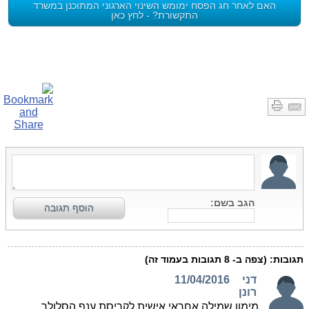
האם לאחר חג הפסח ימומש השינוי הארגוני המתוכנן במשרד
התקשורת? - לחץ כאן