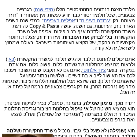
מלבד הצגת הנתונים הסטטיסטיים הללו (
מידי שנה
) בגרפים
צבעוניים, שכל תלמיד יסודי כבר יודע לעשות, אין מאחורי דו"ח זה
מאומה. רק "
עבודה בעיניים
" ו"
אפלייה באכיפה
". כמדי שנה בשנים
האחרונות, העיתונות, גם השנה, עושה Copy & Paste להודעת
משרד התקשורת ולדו"ח אגף בכיר פיקוח ואכיפה של משרד
התקשורת,
בלי לבדוק את העובדות
. איזו רדידות, עצלנות וחוסר
מקצועיות מובהקת, של מקצוע העיתונאות בישראל. בעולם שמחוץ
לישראל, זה לא קורה.
אתם יכולים להתנסות לבד ולהגיש תלונה למשרד התקשורת (
כאן
)
ולראות מה יצא מהתלונה שהגשתם. כלום. פשוט כלום. אם אתם
במקרה יבואני
ציוד אלחוטי
, אתם גם לא תקבלו שום תשובה ויעכבו
לכם את האישור לייבוא בחודשיים - שלושה (בתור עונש על
שהעזתם להתלונן). מה שיוצא מכל התלונות הללו מהציבור, שנגנזות
מהר (או נגרסות מהר), זה רק גרפים צבעוניים ברמה של כיתה א'.
זה הכל.
יתרה מכך.
מימון שמילה
, בתמונה, סמנכ"ל בכיר לפיקוח ואכיפה,
הוא ממציא השיטה של
אי טיפול
בתלונות הציבור וגריסת התלונות
המטרידות הללו במגרסה ("המגרסה של שמילה") ואח"כ להציג
זאת בגרפים צבעוניים.
הוא (
שמילה
) לא פועל בלי גיבוי. מנכ"ל משרד התקשורת (
שלמה
פי
לבר
, בתמונה משמאל), בכבודו ובעצמו