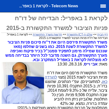
Telecom News - לקראת 1 באפר...
לקראת 1 באפריל: הבדיחה של דו"ח
פניות הציבור למשרד התקשורת ב-2015
דף הבית
>>
עולם ה-ICT ותקשורת
>>
חדשות משרד התקשורת
>> לקראת 1 באפריל:
הבדיחה של דו"ח פניות הציבור למשרד התקשורת ב-2015
משרד התקשורת פירסם היום את ד"וח סיכום פניות הציבור
למשרד התקשורת לשנת 2015. כמו בשנים שחלפו (מאז
שנכנס שמילה מימון לתפקיד סמנכ"ל בכיר פיקוח ואכיפה
מערך התקשורת), גם השנה מדובר לכל היותר בבדיחה ממש
לא מוצלחת לקראת 1 באפריל המתקרב ובא.
מאת:
אבי וייס
, 28.3.16, 13:30
משרד התקשורת פרסם היום את דו"ח
פניות הציבור לשנת 2015 (מצוי
להורדה
כאן
, למתעניינים). עפ"י הנתונים, שהוצגו
בדו"ח, ב-2015 התקבלו 10,391 פניות
ציבור, עלייה של כ-9.3% לעומת 2014,
שבה התקבלו 9,506 פניות. מבין כל
התלונות, שלגביהן ניתן היה להביע
עמדה ברורה, נמצא, שכ-42%
מהתלונות על חברות התקשורת נמצאו מוצדקות ב-2015!