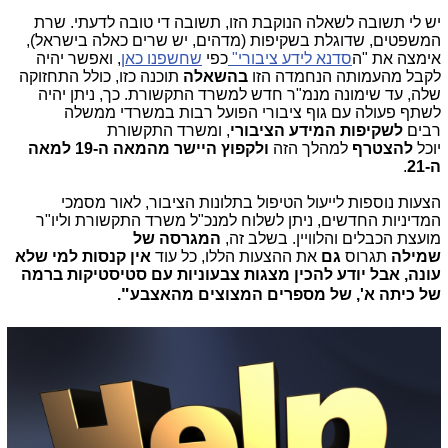
יש לי תשובה לשאלה הנוקבת הזו, תשובה די טובה לדעתי. שרת
המשפטים, שדוגלת בשקיפות (מדהים, יש שרים כאלה בישראל),
אימצה את "ה
סדנא לידע ציבורי"
כפי
שחשפנו כאן
, ואפשר יהיה
לקבל מהעמותה הנחמדה הזו
בהשאלה
תוכנה כזו, כולל התחזוקה
שלה, עד שימונה מנמ"ר חדש למשרד התקשורת. כך, ניתן יהיה
לשתף פעולה עם גוף ציבורי הפועל רבות במשרדי ממשלה
רבים
לשקיפות המידע הציבורי
, ומשרד התקשורת
יוכל
להצטרף
למהלך הזה
ולקפוץ היישר מהמאה ה-19 למאה
ה-21
.
הצעות נוספות לייעול הטיפול בתלונות הציבור, לאור מסמכי
המדיניות החדשים, ניתן לשלוח למנכ"ל משרד התקשורת וליו"ר
מועצת הכבלים והלוויין. בשלב זה,
המגרסה של
שמילה
תגרוס
גם
את ההצעות הללו, כל עוד
אין קנסות
למי שלא
עונה, אבל יודע להכין מצגות צבעוניות עם סטיסטיקות ברמה
"
של כיתה א', של מספרים המצוצים מהאצבע
.