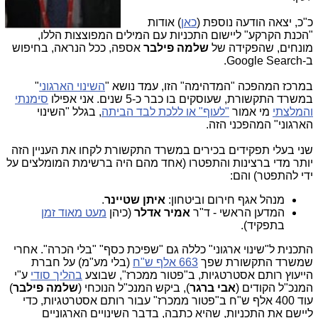
כ"כ, יצאה הודעה נוספת (
כאן
) אודות
"הכנת הקרקע" ליישום התכניות עם המילים המפוצצות הללו,
מונחים, שהפקידה של
שלמה פילבר
אספה, ככל הנראה, בחיפוש
ב-Google Search.
במרכז המהפכה "המדהימה" הזו, עמד נושא "
השינוי הארגוני
"
במשרד התקשורת, שעוסקים בו כבר כ-5 שנים. אני אפילו
סימנתי
והמלצתי
מי אמור
"לעוף" או ללכת לבד הביתה
, בגלל "השינוי
הארגוני" המהפכני הזה.
שני בעלי תפקידים בכירים במשרד התקשורת לקחו את העניין הזה
יותר מדי ברצינות והתפטרו (אחד מהם היה ברשימת המומלצים על
ידי להתפטר) והם:
מנהל אגף חירום וביטחון:
איתן שטיינר
.
המדען הראשי - ד"ר
אמיר אדלר
(כיהן
מעט מאוד זמן
בתפקיד).
התכנית ל"שינוי ארגוני" כללה גם "שפיכת כסף" "בלי הכרה". אחרי
שמשרד התקשורת שפך
663 אלף ש"ח
(בלי מע"מ) על חברת
הייעוץ רותם אסטרטגיות, ב"פטור ממכרז", שבוצע
בהליך סודי
ע"י
המנכ"ל הקודים (
אבי ברגר
), ביקש המנכ"ל הנוכחי (
שלמה פילבר
)
עוד 400 אלף ש"ח ב"פטור ממכרז" עבור רותם אסטרטגיות, כדי
ליישם את התכניות, שהיא כתבה, בדבר השינויים הארגוניים