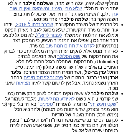
מחליף שלא יהיה, יגלה חיש מהר, ש
שלמה פילבר
הוא לא
יותר מ"טייס חלל",
שלא מבין מימינו ומשמאלו ואין בו שום
ערך
. לכן, "השינוי הארגוני" היחיד אולי שיכול להיות בחצי
השנה הקרובה:
שלמה פילבר
ייפרד מכיסאו ...
כל התכניות של משרד התקשורת,
שכבר נדחו ל-2018
, יידחו
עוד יותר. משרד התקשורת, שלא מסוגל לעבור מעידן הפקס
ולמלא את החלטת הממשלה
לעבור לדוא"ל
, לא מסוגל לבצע
דבר אחד
נכון
. אפילו את המנמ"ר העיפו, כי המסכן רצה
(בתמימותו)
לקדם את תחום המחשוב
במשרד.
לא יהיה מנוס אלא להקים ועדת חקירה ממלכתית, כדי לבדוק
את ההתרסקות של
שוק הסלולר
ושוק הסיבים לבתים
(Unlimited), התרסקות, שהחלה בגלל התרגילים הלא
הגיוניים ברגולציה של השר
משה כחלון
(ויד ימינו, טייס
החלל
עדן בר-טל
), ושהחמירו תחת הצמד ההרסני
גלעד
ארדן
ו
אבי ברגר
. החלום של
פרטנר לפרוס סיבים
ברחבי
הארץ נשמע נחמד, אבל אין לו שום קשר לאיזו
מציאות
שאני
מכיר.
שלמה פילבר
לא עשה נזקים מכוונים לשוק התקשורת (כמו
שני קודמיו), הוא פשוט
לא יודע מה לעשות
, מלבד לשמור על
"
שקט תעשייתי
" מדומה, להפריח "
ספינים
" באוויר בלי סוף (כי
הוא מניח ובצדק, שהעיתונות מטומטמת) ולהחביא הכל
(ממש הכל) תחת מעטה של סודיות.
לכן גם הסיכויים, שייצא משהו מדו"ח "ועדת
פילבר
" בענין
הטלוויזיה, הם בדיוק כמו הסיכויים, שאני אגיע השנה לירח
בטיסה ישירה של אל-על.