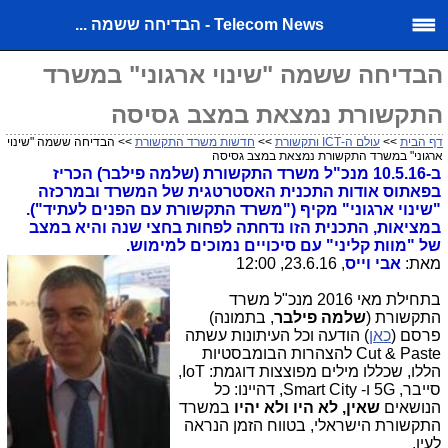
Telecom News - הבדיחה ששמה ...
הבדיחה ששמה "שינוי ארגוני" במשרד
התקשורת נמצאת במצב גסיסה
דף הבית
>>
עולם ה-ICT ותקשורת
>>
חדשות משרד התקשורת
>> הבדיחה ששמה "שינוי
ארגוני" במשרד התקשורת נמצאת במצב גסיסה
ב-10.5.16 מנכ"ל משרד התקשורת (שלמה פילבר) הכריז
בפאתוס אודות התכנית האסטרטגית של המשרד ובמרכזה
"שינוי ארגוני" מקיף ("משרד התקשורת עם הפנים לעתיד").
במציאות, התכנית הזו נדחתה לפחות בחצי שנה והיא במצב
של "מוות קליני" עם סיכויים נמוכים למימוש.
מאת:
אבי וייס
, 23.6.16, 12:00
בתחילת מאי 2016 מנכ"ל משרד
התקשורת (
שלמה פילבר
, בתמונה)
פרסם (
כאן
) הודעה וכל העיתונות עשתה
Cut & Paste להצהרות הבומבסטיות
הללו, שכללו מילים מפוצצות דוגמת: IoT,
סייבר, 5G ו- Smart City, דהיינו: כל
הנושאים
שאין, לא היו ולא יהיו
במשרד
התקשורת הישראלי, בטווח הזמן הנראה
לעין.