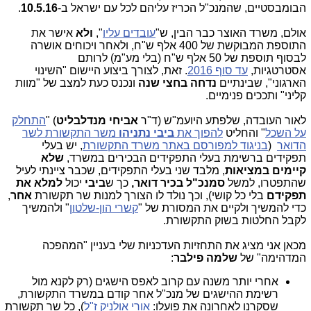
הבומבסטיים, שהמנכ"ל הכריז עליהם לכל עם ישראל ב-
10.5.16
.
אולם, משרד האוצר כבר הבין, ש"
עובדים עליו
",
ולא
אישר את
התוספת המבוקשת של 400 אלף ש"ח, ולאחר ויכוחים אושרה
לבסוף תוספת של 50 אלף ש"ח (בלי מע"מ) לרותם
אסטרטגיות,
עד סוף 2016
. זאת, לצורך ביצוע היישום "השינוי
הארגוני", שבינתיים
נדחה בחצי שנה
ונכנס כעת למצב של "מוות
קליני" ותככים פנימיים.
לאור העובדה, שלפתע היועמ"ש (ד"ר
אביחי מנדלבליט
) "
התחלק
על השכל
" והחליט
להפוך את
ביבי נתניהו
משר התקשורת לשר
הדואר
(
בניגוד למפורסם באתר משרד התקשורת
, יש בעלי
תפקידים ברשימת בעלי התפקידים הבכירים במשרד,
שלא
קיימים
במציאות
, מלבד שני בעלי התפקידים, שכבר ציינתי לעיל
שהתפטרו, למשל
סמנכ"ל בכיר דואר,
כך ש
ביבי
יכול
למלא את
תפקידם
בלי כל קושי), וכך נולד לו הצורך למנות שר תקשורת
אחר
,
כדי להמשיך ולקיים את המסורת של "
קשרי הון-שלטון
" ולהמשיך
לקבל החלטות בשוק התקשורת.
מכאן אני מציג את התחזיות העדכניות שלי בעניין "המהפכה
המדהימה" של
שלמה פילבר
:
אחרי יותר משנה עם קרוב לאפס הישגים (רק לקנא מול
רשימת ההישגים של מנכ"ל אחר קודם במשרד התקשורת,
שסקרנו לאחרונה את פועלו:
אורי אולניק ז"ל
), כל שר תקשורת