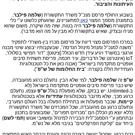
העיתונות והציבור.
בשבוע החולף פרסם מנכ"ל משרד התקשורת (
שלמה פילבר
,
בתמונה) מסמך המצוי
כאן
למתעניינים, שהועתק כלשונו ע"י כלי
התקשורת (
שלמה פילבר
היה בטוח, שזה מה שיקרה, משום שהוא
מניח ובצדק, שאיש בתקשורת לא מבין על מה הוא מדבר).
במרכז הפרסום מצוי דיווח על פרסום מכרז בין-משרדי לתפקיד
"משנה למנכ"ל ומנהל מינהל הנדסה", שבעקבותיו יבוצע שינוי מבנה
ארגוני במשרד ויגיע עידן חדש הכולל [ציטוט]: "דור חמישי בסלולר,
IoT
(אינטרנט של הדברים), עיר חכמה, פריסת תשתית סיבים
אופטיים מתקדמת בישראל" (אכנה כאן את כל הטכנולוגיות
העתידיות הללו בקצרה: "
בית החלומות של ש"פ
").
ש"פ
זה
שלמה פילבר
, למי שלא הבין. נתעלם כרגע מהעובדה,
שיש כבר פריסת סיבים אופטיים מתקדמת בישראל (לא
ב-
Unlimited
. יש בבזק), שלא מופעלת בגלל
ש"פ
עצמו, נתעלם
כרגע מכך, שלא מדובר בטכנולוגיות
עתידיות
אלא בטכנולוגיות
קיימות
, שכבר מופעלות או בתחילת הפעלה בכל העולם המערבי,
ונתעלם כרגע גם מהעובדה, שכל המכרזים של משרד התקשורת
(ללא יוצא מן הכלל) הם "מכרזים תפורים", שמבוצעים בתכנון
ובתחמון ע"י הסמנכ"לית הבכירה למינהל ומשאבי אנוש (
תמי לשם
)
ביחד עם "קליקת הפרקליטים" בגיבוי מלא של נש"מ.
נניח כרגע, שהכול ייעשה בצורה נכונה והוגנת וייבחר האיש המתאים