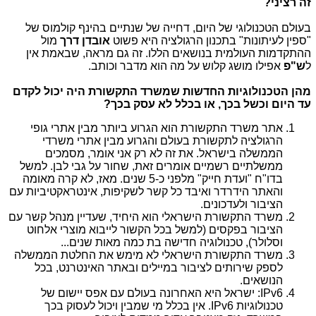
זה רציני?
בעולם הטכנולוגי של היום, דחייה של שנתיים בהינף קולמוס של
"ספין לעיתונות" בתכנון הרגולציה היא פשוט
אובדן דרך
מול
ההתקדמות העולמית בנושאים הללו. זה גם מראה, שבאמת אין
ל
ש"פ
אפילו מושג קלוש על מה הוא מדבר וכותב.
מהן הטכנולוגיות החדשות שמשרד התקשורת היה יכול לקדם
עד היום וכשל בכך, או בכלל לא עסק בכך?
אתר משרד התקשורת הוא הגרוע ביותר מבין אתרי גופי
הרגולציה לתקשורת בעולם והגרוע מבין אתרי משרדי
הממשלה בישראל. את זה לא רק אני אומר, מסמכים
ממשלתיים רשמיים אומרים זאת, שחור על גבי לבן. למשל
בדו"ח "ועדת חייק" מלפני כ-5 שנים. מאז, לא קרה מאומה
והאתר הידרדר ואיבד כל קשר לשקיפות, אינטראקטיביות עם
הציבור ולעדכונים.
משרד התקשורת הישראלי הוא היחיד, שעדיין מנהל קשר עם
הציבור בפקסים (למשל בכל הקשור לייבוא מוצרי אלחוט
וסלולר), טכנולוגיה חדישה בת כמה מאות שנים...
משרד התקשורת הישראלי לא מימש את החלטת הממשלה
לספק שירותים לציבור במיילים ובאתר האינטרנט, בכל
הנושאים.
IPv6
: ישראל היא האחרונה בעולם עם אפס יישום של
טכנולוגיות
IPv6
. אין בכלל מי שמבין ויכול לעסוק בכך