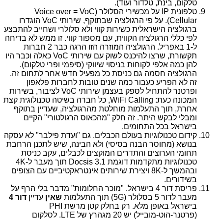
טלקום, בינת, טלדור ועוד).
טלפונית
IP
על מכשירי הסלולר (
VoC
=
Voice over
Cellular
). על פי הרגולציה שבתוקף, שירותי
VoC
הוגדרו
ברגולציה הישראלית כשירות קווי ולא סלולרי ושחייב להתבצע
לפי כללי הרגולציה הקווית, עם מספור קווי. זו ממש לא בדיחה
ל-1 באפריל. הרגולציה המוזרה הזו הרגה כבר 2 חברות
תקשורת, שרצו להיכנס לשוק עם שירותי
VoC
כאלה וכבר היו
להן כמה אלפי לקוחות בניסוי שיווקי (סיפמי ופרי טלקום).
הרגולציה חסמה גם כניסת כל מפעיל חדש אחר לתחום זה.
זה לא הפריע כעבור כמה שנים טובות לחברות פלאפון
ופרטנר להתחיל לספק בעצמן שירותי
VoC
לציבור, בשירות
המכונה כעת:
WiFi Calling
, כל חברה בשיטה טכנולוגית קצת
אחרת, תוך התעלמות מוחלטת מהרגולציה, שעדיין בתוקף
ומבלי לבקש היתר. זה חלק "מהכאוס הרגולטורי" הקיים
בישראל בכל התחומים.
קידום טכנולוגיות בעולם הכבלים. גם "ועדת פילבר" לא עסקה
בנושא (מחוסר הבנה בסיסי) ולא הבינה, שיש לתכנן הרחבת
תחומי הערוצים והתדרים המוקצים לכבלים, עקב כניסת
טכנולוגיות מתקדמות דוגמת
Docsis 3.1
תוך מעבר ל-
4K
ובהמשך ל-
8K
ויצירת שירותים אינטראקטיביים עם הצופים
בשידורים.
פריסת דור 4 בישראל. "מוכר החלומות" מדבר בלי הרף על
מעבר לדור 5 בסלולר (
5G
) תוך התעלמות
שאין
עדיין
דור 4
בישראל באופן מלא. רק בחלק קטן מרשת
PHI
(פרטנר-הוט-מובייל) יש 20 מגהרץ של
LTE
. לסלקום