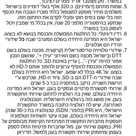
במשרד. נזק מצטבר אדיר ממדים לציבור.
שמות מתחם (דומיינים). כ-320 אלף בעלי דומיינים בישראל
משלמים מחיר מופקע למונופול בלתי מוכרז הגובה את הכסף
הזה בלי שום בסיס חוקי ומבלי לקדם את התחום הזה,
שנתקע בהיסטוריה מלפני 20 שנה. אין בכלל מי שמבין ויכול
לעסוק בכך במשרד.
רדיו דיגיטלי: כל החלטות הממשלה והכנסת בנושא לא בוצעו.
ישראל היא המדינה היחידה בעולם המערבי שבה
כל
שידורי
הרדיו הם אנלוגיים.
שידורי טלוויזיה טריסטריאלית (קרקעית. מכונה בעולם בשם
DTT
ובישראל מכונה בשם האירוני "עידן +", שהשם הנכון
אמור להיות "עידן -"...) עדיין באיכות
SD
. כל החלטות
הממשלה והכנסת להוסיף ערוצים ולהפוך אותם ל-
HD
לא
בוצעו. על
4K
בכלל לא שמעו. ישראל היא היחידה בעולם
שבה שידורי ה-
DTT
הם ב-
SD
. ציוד ה-
HD
, שנרכש ע"י
הרשות השנייה, נרקב במחסניה כבר כ-5 שנים.
שירותי תקשורת פרטיים ועסקיים בענן. ישראל היא המדינה
היחידה בעולם, שאין בה רגולציה לתחום שירותי התקשורת
בענן. אין מושג כזה ברגולציה הישראלית. הטכנולוגיה
האחרונה, שיש לה רגולציה כתובה במשרד התקשורת
הישראלי, היא
PRI
(כלומר:
ISDN
, טכנולוגיה בת כ-30 שנה).
ישראל היא היחידה בעולם, שבה עיקר תשתיות הטלפוניה
העסקית מחברות התקשורת המרכזיות הקיימות מבוססים על
PRI
, במקום שירותי ענן. מזל שחברות פרטיות החלו לספק
בעצמן ומיוזמתן שירותי תקשורת בענן (למשל: תדיראן