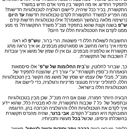
לתפקיד החדש. אז מה הקשר בין מינוי אדם חדש במשרד
התקשורת, בכיר ככל שיהיה, ליישום רגולציה לטכנולוגיות חדישות?
מה הפריע למשרד התקשורת לקדם טכנולוגיות חדשות
עד היום
(רשימה מלאה בהמשך המאמר)? אילו טכנולוגיות חדשות קידם
ש"פ
בשנה וקצת שהוא בתפקיד מנכ"ל משרד התקשורת? מי מנע
ממנו לקדם את הטכנולוגיות הללו עד היום?
התשובות לשאלות הללו די פשוטות. הרי ברור, ש
ש"פ
לא ראה
מימיו איך נראה מחשב או סמארטפון מבפנים, או איך נראה מתג
תקשורת או טלפוניה מבפנים. גם אין לו שמץ של מושג איך עובדות
7 השכבות של התקשורת.
כך, שברור לחלוטין, ש"
בית החלומות של ש"פ
" אלו סיסמאות
הנאמרות כ"ספין תקשורתי" ע"י עורך דין, שהוצנח לתפקיד של
מנכ"ל, מבלי שלו עצמו יש שמץ של מושג מה הקשר בין הטכנולוגיות
הללו, לתהליכי יצירת מנגנוני מדיניות ורגולציה, כדי ליישם את
הטכנולוגיות הללו בישראל.
הבעיה היותר חמורה, שגם אם היה מנכ"ל, שכן מבין בטכנולוגיות
ובתפעול של כל 7 שכבות התקשורת, זה לא מבטיח כלל, שהוא יידע
איך לקדם את הטכנולוגיות הללו והרגולציה הכרוכה בהן. הדוגמה
המובהקת היא המנכ"ל הקודם,
אבי ברגר
, שהיה מהנדס תקשורת
בהשכלתו וניסיונו, שכשל
בכל
מעשיו ותכניותיו.
כלומר, יש כאן בעיה
הרבה יותר יסודית וקשה לטיפול
, מאשר