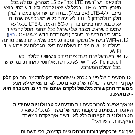
ולפלאפון יש "רשת
LTE
נכה" עם 15 מגהרץ, וגם לא בכל
הארץ. תדרי
LTE-A
בכלל לא יצאו למכרז ולא ידוע מתי יבוצע
מעבר ל-
LTE-A
(אם בכלל). בתדרים, שחולקו במכרז לגולן
טלקום ולמרתון ל-
,LTE
לא נעשה כל שימוש כמעט שנתיים.
על טכנולוגיות ביניים בדרך ל-
5G
דוגמת
LTE-U
בכלל לא
שמעו בישראל. מצבה של ישראל בכל תחומי הסלולר מאוד
גרוע ביחס לנעשה בעולם (ראה דו"ח חדש מ-GSMA -
כאן
).
ה-
WiFi
בישראל מעוקר ומסורס, מצב שלא קיים בשום מדינה
בעולם. אין שום מדינה בעולם עם כאלו מגבלות על ייבוא ציוד
.
WiFi
אין בישראל שום רשת ציבורית ל-
Offload
סלולרי, לא
Femtocell
ולא
WiFi
ולא כל רשת אלחוטית אחרת, כמו שיש
בכל העולם המערבי.
13 הסעיפים של פיגור טכנולוגי שהבאתי כאן להדגמה, הם רק
חלק
קטן
מהרשימה הכוללת של נושאים טכנולוגיים
שאיש לא מנע
ממשרד התקשורת מלטפל ולקדם אותם עד היום. העובדה היא
- שנתקענו.
אז איך אפשר למכור לעיתונות הודעה על
טכנולוגיות עתידיות
העומדות בפתח,
בעקבות מינוי של משנה למנכ"ל, כשאת
הטכנולוגיות הקיימות
כלל לא יודעים איך לקדם במשרד
התקשורת הישראלי?
איך אפשר לקפוץ
דורות טכנולוגיים קדימה
, בלי תשתיות