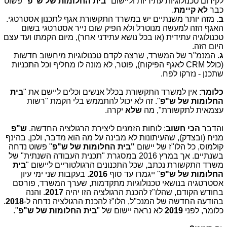
לקידום טכנולוגיות עתידיות וליישום "
בית החלומות של ש"פ
" פשוט
כבר
לא קיימת
.
ב
. מזה יותר משנתיים יש במשרד התקשורת אגף לתכנון אסטרטגי.
האגף הזה למעשה מנוטרל ולא הפיק שום נייר אסטרטגי בשום
טכנולוגיה עתידית (או בכל נושא עתידני אחר), מיום הקמתו ועד עצם
היום הזה.
ג
. המנמ"ר של המשרד, שרצה לקדם טכנולוגיות מיחשוב חדשות
(כולל
CRM
לאגף הפיקוח), פוטר, לא מונה לו מחליף וכל התכניות
שתכנן - נזרקו לפח.
כלומר
: אין למשרד התקשורת בכלל אנשים וכלים ליישם את "
בית
החלומות של ש"פ
". זה לא יכול להתממש בלי הקמת "רשות
עצמאית לתקשורת", מה
שלא
יקרה.
והדבר
הכי חשוב
: לוחות הזמנים ליצירת הרגולציה החדשה.
ש"פ
מניח (ובצדק), שהעיתונות לא מבינה על מה הוא מדבר, ולכן, בהינף
קולמוס, כל הלו"ז של יישום
"בית החלומות של ש"פ
" פשוט נדחה
בשנתיים. אך במרץ 2016 במסגרת "תכנית העבודה השנתית" של
משרד התקשורת נכתב, שכל התכנונים הרגולטוריים ליישום "
בית
החלומות של ש"פ
" ייגמרו עד סוף
2016
. בעקבות שני ימי עיון
אסטרטגיה בנושאי טכנולוגיות מתקדמות, שערך המשרד, פורסם
בחודש הקודם, שהלו"ז להכנת הרגולציה הזו יהיה
2017
. והנה
בהודעה החדשה של המנכ"ל, הלו"ז להכנת הרגולציה נדחה ל-
2018
.
כלומר, לפני
2019
לא נראה יישום של "
בית החלומות של ש"פ
".