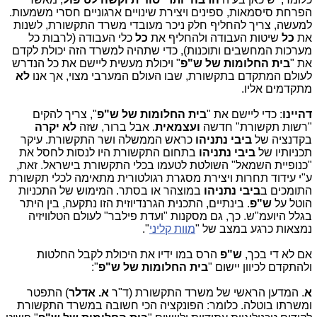
הפרחת סיסמאות, ספינים ויצירת שינויים ארגוניים חסרי משמעות.
למעשה, צריך להחליף חלק ניכר מעובדי משרד התקשורת, לשנות
את
כל
שיטות העבודה ולהחליף את
כל
כלי העבודה (לרבות כל
מערכות המחשבים ותוכנות), כדי שתהיה למשרד הזה יכולת לקדם
את "
בית החלומות של ש"פ
" ויכולת מעשית ליישם את כל הנדרש
לעולם המתקדם בתקשורת, שבו העולם המערבי מצוי, אך אנו
לא
מתקדמים אליו.
דהיינו
: כדי ליישם את "
בית החלומות של ש"פ
", צריך להקים
"רשות תקשורת" חדשה
ועצמאית
. אבל ברור, שזה
לא יקרה
בקדנציה של
ביבי נתניהו
כראש הממשלה ושר התקשורת. עיקר
תכניותיו של
ביבי נתניהו
בתחום התקשורת היו לנסות לחסל את
"כנופיית השמאל" השולטת לטעמו בכלי התקשורת בישראל. זאת,
ע"י עידוד תחרות ויצירת מסגרת רגולטורית מתאימה לכלי תקשורת
התומכים ב
ביבי
נתניהו
במוצהר או בסתר. המימוש של התכניות
הוטל על
ש"פ
. בינתיים, התכנית הגרנדיוזית הזו נתקעה, בין היתר
בגלל היועמ"ש. כך, גם מסקנות "ועדת פילבר" לעולם הטלוויזיה
נמצאות כרגע במצב של "
מוות קליני
".
אם לא די בכך,
ש"פ
הרס במו ידיו את היכולת לקבל החלטות
ולהתקדם לכיוון יישום "
בית החלומות של ש"פ
":
א
. המדען הראשי של משרד התקשורת (ד"ר
א. אדלר
) התפטר
ומשרתו בוטלה. כלומר: הפונקציה הכי חשובה במשרד התקשורת