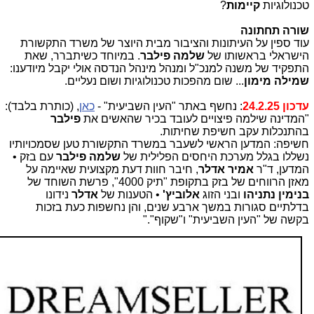
טכנולוגיות
קיימות
?
שורה תחתונה
עוד ספין על העיתונות והציבור מבית היוצר של משרד התקשורת
הישראלי בראשותו של
שלמה פילבר
. במיוחד כשיתברר, שאת
התפקיד של משנה למנכ"ל ומנהל מינהל הנדסה אולי יקבל מיודענו:
שמילה מימון
... שום מהפכות טכנולוגיות ושום נעליים.
עדכון 24.2.25
: נחשף באתר "העין השביעית" -
כאן
, (כותרת בלבד):
"המדינה שילמה פיצויים לעובד בכיר שהאשים את
פילבר
בהתנכלות עקב חשיפת שחיתות.
חשיפה: המדען הראשי לשעבר במשרד התקשורת טען שסמכויותיו
נשללו בגלל מערכת היחסים הפלילית של
שלמה פילבר
עם בזק •
המדען, ד"ר
אמיר אדלר
, חיבר חוות דעת מקצועית שאיימה על
מאזן הרווחים של בזק בתקופת "תיק 4000", פרשת השוחד של
בנימין נתניהו
ובני הזוג
אלוביץ'
• הטענות של
אדלר
נידונו
בדלתיים סגורות במשך ארבע שנים, והן נחשפות כעת בזכות
בקשה של "העין השביעית" ו"שקוף"."