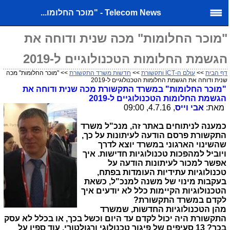
Telecom News - "מוכר החלומו...
"מוכר החלומות" מכה שנית ודוחה את
הגשמת החלומות הטכנולוגיים ל-2019
דף הבית
>>
עולם ה-ICT ותקשורת
>>
חדשות משרד התקשורת
>> "מוכר החלומות" מכה
שנית ודוחה את הגשמת החלומות הטכנולוגיים ל-2019
"מוכר החלומות" במשרד התקשורת מכה שנית ודוחה את
הגשמת החלומות הטכנולוגיים ל-2019
מאת:
אבי וייס
, 4.7.16, 09:00
כמענה לניתוחים באתר זה, מנכ"ל משרד
התקשורת פרסם הודעה לעיתונות על כך,
שהשינוי הארגוני במשרד יוצא לדרך
ויוביל למהפכות טכנולוגיות חדישות. איך
אפשר למכור לעיתונות הודעה על
טכנולוגיות עתידיות העומדות בפתח,
בעקבות מינוי של משנה למנכ"ל, כשאת
הטכנולוגיות הקיימות כלל לא יודעים איך
לקדם במשרד התקשורת?
מהן הטכנולוגיות החדשות, שמשרד
התקשורת היה יכול לקדם עד היום וכשל בכך, או בכלל לא עסק
בכך?
13 סעיפים של פיגור טכנולוגי ורגולטורי. עוד ספין על