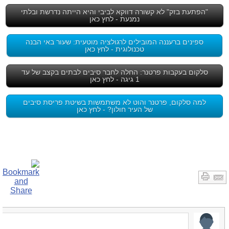
"הפתעת בזק" לא קשורה דווקא לביבי והיא הייתה נדרשת ובלתי
נמנעת - לחץ כאן
ספינים ברעננה המובילים לרגולציה מוטעית: שעור באי הבנה
טכנולוגית - לחץ כאן
סלקום בעקבות פרטנר: החלה לחבר סיבים לבתים בקצב של עד
1 גיגה - לחץ כאן
למה סלקום, פרטנר והוט לא משתמשות בשיטת פריסת סיבים
של העיר חולון? - לחץ כאן