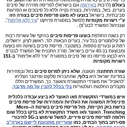
בעולם
(לרבות
באירופה
וגם בישראל) לפריסה מהירה של סיבים
בערים, בזול, במהירות, בצורה נקייה וללא כל סיבוכים או הפרעות
סביבתיות. בישראל
בוצעו לא מעט פריסות סיבים בצורה הזו
ע"י רשויות מקומיות
(למשל במסגרת פרויקט "
עיר ללא אלימות
",
שבניהול המשרד לבט"פ) .
רק בשנה החולפת
בוצעו פריסות סיבים
בהיקף של עשרות רבות
של קילומטרים בכל עיר, בערים הבאות: לוד, ראשון לציון, ירושלים,
רמת גן ובערים נוספות. במצטבר, פריסת סיבים בשיטה הזו בוצעה
ומבוצעת בכ-40 ערים בישראל. סה"כ התכנית של המשרד לבט"פ
היא לבצע פריסה כזו של סיבים במסגרת "עיר ללא אלימות"
ב-151
רשויות מקומיות
.
שורה תחתונה
: הטענה,
שלא ניתן לפרוס סיבים
בזול ובמהירות
במדינת ישראל היא
בלוף,
שהחברות סלקום ופרטנר הצליחו
"להאכיל" את משרדי התקשורת והאוצר. כך, המשרדים הללו
מקבלים החלטות רגולטוריות
בלי בכלל להבין על מה מדובר
.
איש במשרדי התקשורת ו/או האוצר לא ביצע עבודה כלכלית
מינימלית המשווה את העלויות והמהירות של פריסת סיבים
ברשת בזק הקיימת, מול פריסת סיבים בשיטת ה-Micro-
Trenching
.
האוצר ו\או משרד התקשורת לא בדקו בכלל שום
חלופה לפריסת סיבים פיזיים, למשל שימוש ב-5G לחיבורי
פס-רחב בתוך הבתים, כמו
שוורייזון מתכוונת ליישם בארה"ב