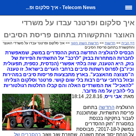
Telecom News - איך סלקום ופ...
איך סלקום ופרטנר עבדו על משרדי
האוצר והתקשורת בתחום פריסת הסיבים
דף הבית
>>
חדשות
>>
חדשות השוק הקווי
>> איך סלקום ופרטנר עבדו על משרדי האוצר
והתקשורת בתחום פריסת הסיבים
הבסיס לרגולציה החדשה בחוק ההסדרים במשק, שמאפשרת
לחברות המתחרות בבזק "לרכב" על התשתיות הפיזיות של
בזק, היא הטענה, שזה בלתי אפשרי (הנדסית, כספית, תפעולית
וכיו"ב) לפרוס רשתות סיבים ברחבי הערים בישראל. זו טענה
ה"מצוצה מהאצבע". בארץ מתבצעות פריסות סיבים במהירות
ובזול ברחבי ערים רבות בלי שום קושי. פרטנר וסלקום הצליחו
"להאכיל" את המשרדים האלה והם קבלו החלטות רגולטוריות
בלי להבין על מה מדובר.
מאת:
אבי וייס
, 22.8.16, 18:14
הרגולציה
החדשה
בתחום
פריסת התשתיות, שמתוכננת
לעבור בחקיקה בכנסת
במסגרת "חוק ההסדרים
במשק ל-2017-18", מבוססת
על הנחת יסוד אחת חשובה, שחוזרת שוב ושוב
בהסברים של