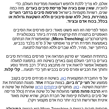
אולם, לא צריך ללכת ולחפש דוגמאות ממדינות העולם, כדי
להוכיח,
שאין שום בעיה של פריסת סיבים בערים
. מזה כמה
שנים, רשויות מקומיות בישראל
פורסות סיבים ברחבי הערים
במהירות, בזול, ללא שום סיבוכים וללא השקעות גדולות או
בכלל, בכוח אדם ובציוד.
הסוד לפריסה הזו הוא פשוט מאוד: כיום פורסים את הסיבים
האופטיים בתצורה תת-קרקעית מהירה ביותר בטכנולוגיית
מיקרוטרנצ'ינג (
Micro-Trenching
), שמאפשרת את הנחתם
באמצעות חפירת חריץ צר ואסתטי של 3 ס"מ בלבד בכביש,
בחיתוך ישר, מהיר, ללא שברים וללא הפרעות לתנועה.
בתחתית המאמר יש סרטון המראה איך פורסים במהירות סיבים
בערים ברחבי העולם (וגם בארץ) בשיטה הזו. בתמונה למעלה
משמאל אפשר לראות איך זה מתבצע בחו"ל: רכב מיוחד נוסע
וחותך את הכביש ופורס סיבים בכביש תוך כדי תנועה...
קלי קלות
.
על פי החוברת המקצועית
כאן
, בשיטה זו מניחים סיבים בקצב
ממוצע של
חצי ק"מ ביום,
בצוות עבודה
אחד
. מצגת המנתחת את
ייתרונות השיטה -
כאן
. מחקרים ו
ניתוחים
הראו
שהעלות של שיטה זו
היא
הרבה פחות מחצי
מהעלות של כל שיטה אחרת (כולל פריסה
של סיבים בתעלות קיימות של חברת הבזק, שהיא שיטה מאוד
איטית ושדורשת הרבה יותר כוח אדם מקצועי ויקר).
פריסות סיבים בגישת ה-Micro-Trenching היא הגישה
המובילה