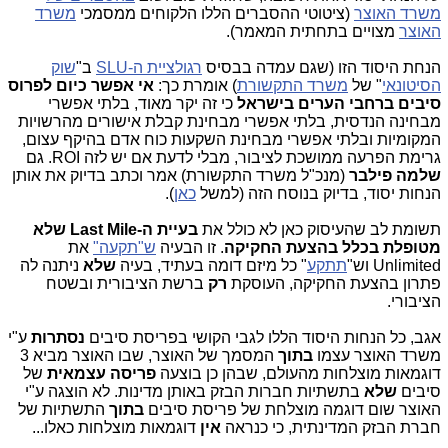
משרד האוצר
(ציטוטי ההסברים הללו הלקוחים ממסמכי
משרד
האוצר
מצויים בתחתית המאמר).
הנחת היסוד הזו (שגם עמדה בבסיס
רגולציית ה-SLU
ב"
שוק
הסיטונאי
" של
משרד התקשורת
) אומרת כך:
אי אפשר כיום לפרוס
סיבים ברחבי הערים בישראל
כי זה יקר מאוד, בלתי אפשרי
מבחינה הנדסית, בלתי אפשרי מבחינת קבלת אישורים מהרשויות
המקומיות ובלתי אפשרי מבחינת השקעות כוח אדם בהיקף עצום,
גרימת הפרעה ממושכת לציבור, מבלי לדעת אם יש לזה ROI. גם
שלמה פילבר
(מנכ"ל משרד התקשורת) אמר וכתב בדיוק את אותן
הנחות יסוד, בדיוק בנוסח הזה (למשל
כאן
).
תשומת לב שהעיסוק כאן לא כולל את
בעיית ה-Last Mile
שלא
מטופלת בכלל בהצעת החקיקה
. זו הבעיה
ש"תקעה"
את
Unlimited וש"
תתקע
" כל מיזם דומה בעתיד, בעיה
שלא
ניתנה לה
פתרון בהצעת החקיקה, העוסקת
רק
ברשת הציבורית ובשטח
הציבורי.
אגב, כל הנחות היסוד הללו לגבי הקושי בפריסת סיבים
נסתרות
ע"י
משרד האוצר עצמו
בתוך
המסמך של האוצר, שבו האוצר מביא 3
דוגמאות מוצלחות מהעולם, שבהן כן בוצעה
פריסה עצמאית
של
סיבים
שלא
בתשתיות חברות הבזק באותן מדינות. לא הוצגה ע"י
האוצר שום דוגמה מוצלחת של פריסת סיבים
בתוך
התשתיות של
חברת הבזק המדינתית, כי כנראה
אין
דוגמאות מוצלחות כאלו...